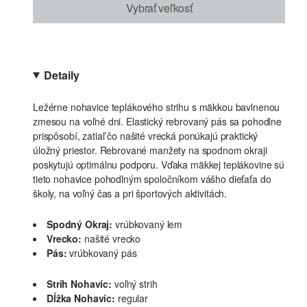
Vybrať veľkosť
Detaily
Ležérne nohavice teplákového strihu s mäkkou bavlnenou
zmesou na voľné dni. Elastický rebrovaný pás sa pohodlne
prispôsobí, zatiaľ čo našité vrecká ponúkajú praktický
úložný priestor. Rebrované manžety na spodnom okraji
poskytujú optimálnu podporu. Vďaka mäkkej teplákovine sú
tieto nohavice pohodlným spoločníkom vášho dieťaťa do
školy, na voľný čas a pri športových aktivitách.
Spodný Okraj:
vrúbkovaný lem
Vrecko:
našité vrecko
Pás:
vrúbkovaný pás
Strih Nohavíc:
voľný strih
Dĺžka Nohavíc:
regular