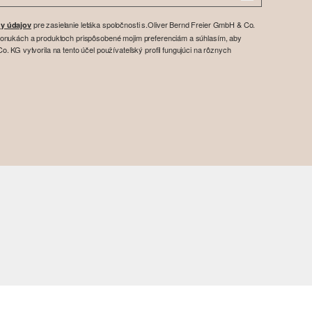
pre zasielanie letáka spoločnosti s.Oliver Bernd Freier GmbH & Co.
y údajov
ponukách a produktoch prispôsobené mojim preferenciám a súhlasím, aby
. KG vytvorila na tento účel používateľský profil fungujúci na rôznych