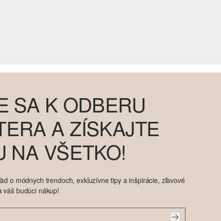
E SA K ODBERU
ERA A ZÍSKAJTE
U NA VŠETKO!
ad o módnych trendoch, exkluzívne tipy a inšpirácie, zľavové
a váš budúci nákup!