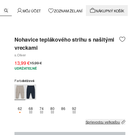
MÔJ ÚČET
ZOZNAM ŽELANÍ
NÁKUPNÝ KOŠÍK
Nohavice teplákového strihu s našitými
vreckami
s.Oliver
13,99 €
15,99 €
UDRŽATEĽNÉ
Farba
béžová
62
68
74
80
86
92
K DISPOZÍCII IBA 2
THIS SIZE IS CURRENTLY OUT OF STOCK
THIS SIZE IS CURRENTLY OUT OF STOCK
THIS SIZE IS CURRENTLY OUT OF STOCK
THIS SIZE IS CURRENTLY OUT OF 
Sprievodcu veľkosťou