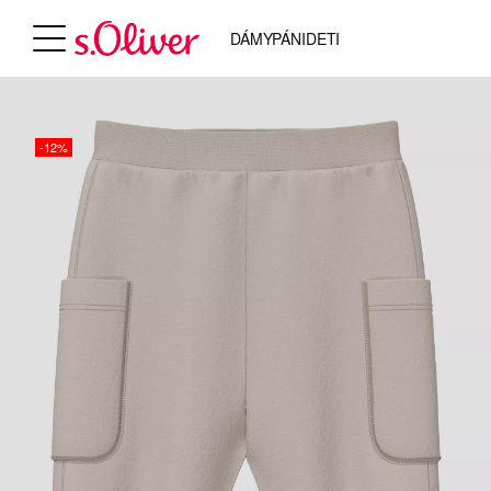
DÁMY
PÁNI
DETI
-12%