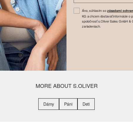
Áno, súhlasím so
zásadami ochran
KG a chcem dostavať informácie o 
spoločnosť s.Oliver Sales GmbH & Co
zariadeniach.
MORE ABOUT S.OLIVER
Dámy
Páni
Deti