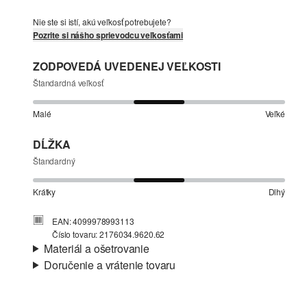
Nie ste si istí, akú veľkosť potrebujete?
Pozrite si nášho sprievodcu veľkosťami
ZODPOVEDÁ UVEDENEJ VEĽKOSTI
Štandardná veľkosť
Malé
Veľké
DĹŽKA
Štandardný
Krátky
Dlhý
EAN: 4099978993113
Číslo tovaru: 2176034.9620.62
Materiál a ošetrovanie
Doručenie a vrátenie tovaru
Látka:
teplákovina
Informácie o preprave
Vlastnosti:
mäkký