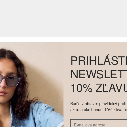
PRIHLÁST
NEWSLETT
10% ZĽAV
Buďte v obraze: pravidelný prehľ
akcie a ako bonus, 10% zľava n