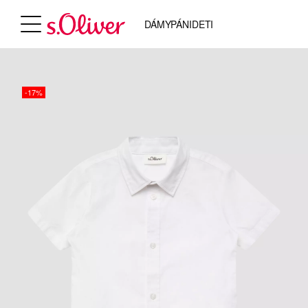
DÁMY
PÁNI
DETI
-17%