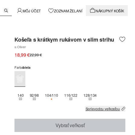
MÔJ ÚČET
ZOZNAM ŽELANÍ
NÁKUPNÝ KOŠÍK
Košeľa s krátkym rukávom v slim strihu
s.Oliver
18,99 €
22,99 €
Farba
biela
140
92/98
104/110
116/122
128/134
THIS SIZE IS CURRENTLY OUT OF STOCK
THIS SIZE IS CURRENTLY OUT OF STOCK
K DISPOZÍCII IBA 1
THIS SIZE IS CURRENTLY OUT OF ST
THIS SIZE IS CURRENTLY
Sprievodcu veľkosťou
Vybrať veľkosť