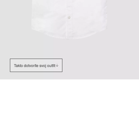
Takto dotvoríte svoj outfit