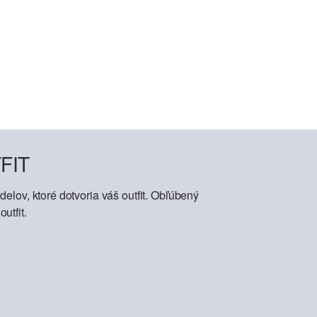
FIT
elov, ktoré dotvoria váš outfit. Obľúbený
utfit.