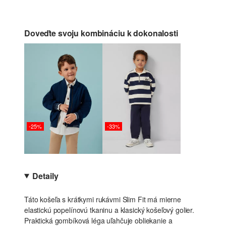
Doveďte svoju kombináciu k dokonalosti
-25%
-33%
Detaily
Táto košeľa s krátkymi rukávmi Slim Fit má mierne
elastickú popelínovú tkaninu a klasický košeľový golier.
Praktická gombíková léga uľahčuje obliekanie a