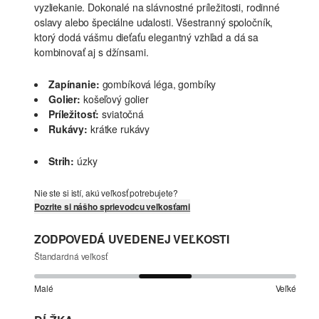
vyzliekanie. Dokonalé na slávnostné príležitosti, rodinné
oslavy alebo špeciálne udalosti. Všestranný spoločník,
ktorý dodá vášmu dieťaťu elegantný vzhľad a dá sa
kombinovať aj s džínsami.
Zapínanie:
gombíková léga, gombíky
Golier:
košeľový golier
Príležitosť:
sviatočná
Rukávy:
krátke rukávy
Strih:
úzky
Nie ste si istí, akú veľkosť potrebujete?
Pozrite si nášho sprievodcu veľkosťami
ZODPOVEDÁ UVEDENEJ VEĽKOSTI
Štandardná veľkosť
Malé
Veľké