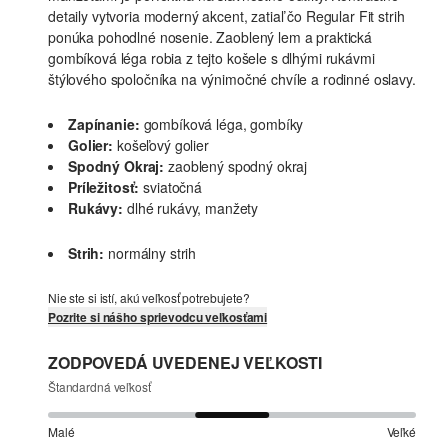
detaily vytvoria moderný akcent, zatiaľ čo Regular Fit strih
ponúka pohodlné nosenie. Zaoblený lem a praktická
gombíková léga robia z tejto košele s dlhými rukávmi
štýlového spoločníka na výnimočné chvíle a rodinné oslavy.
Zapínanie:
gombíková léga, gombíky
Golier:
košeľový golier
Spodný Okraj:
zaoblený spodný okraj
Príležitosť:
sviatočná
Rukávy:
dlhé rukávy, manžety
Strih:
normálny strih
Nie ste si istí, akú veľkosť potrebujete?
Pozrite si nášho sprievodcu veľkosťami
ZODPOVEDÁ UVEDENEJ VEĽKOSTI
Štandardná veľkosť
Malé
Veľké