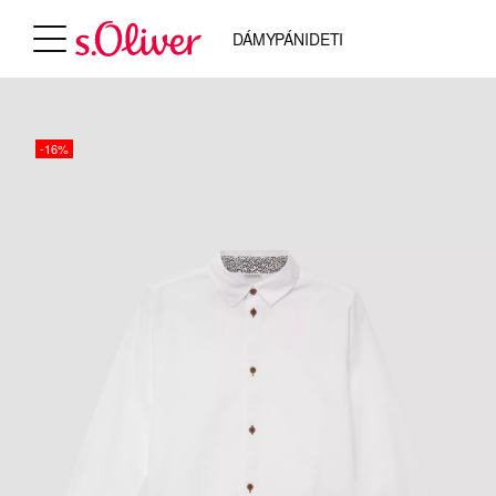
DÁMY
PÁNI
DETI
-16%