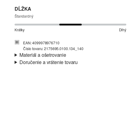
DĹŽKA
Štandardný
Krátky
Dlhý
EAN: 4099978976710
Číslo tovaru: 2175695.0100.134_140
Materiál a ošetrovanie
Doručenie a vrátenie tovaru
Látka:
tkanina
Informácie o preprave
Vlastnosti:
štruktúrny
Materiál:
Bavlna
Vaša objednávka bude odoslaná do 4-8 pracovných dní
prostredníctvom Slovenská pošta. Prepravné náklady na
štandardné doručenie sú 4,95 €
Vrátenie tovaru
Svoj tovar nám môžete bezplatne vrátiť do 14 dní.
Nečistiť chlórovým bielidlom