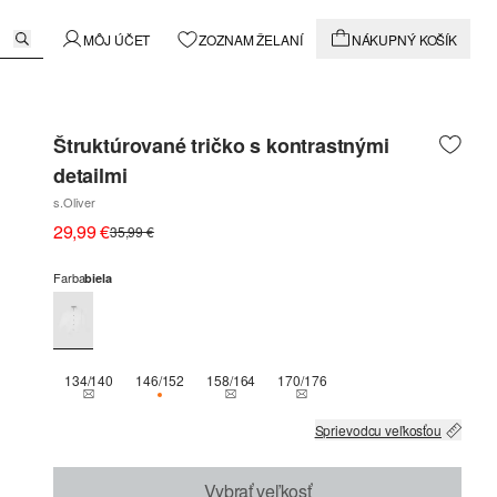
MÔJ ÚČET
ZOZNAM ŽELANÍ
NÁKUPNÝ KOŠÍK
Štruktúrované tričko s kontrastnými
detailmi
s.Oliver
29,99 €
35,99 €
Farba
biela
134/140
146/152
158/164
170/176
THIS SIZE IS CURRENTLY OUT OF STOCK
K DISPOZÍCII IBA 3
THIS SIZE IS CURRENTLY OUT OF STOCK
THIS SIZE IS CURRENTLY OUT
Sprievodcu veľkosťou
Vybrať veľkosť