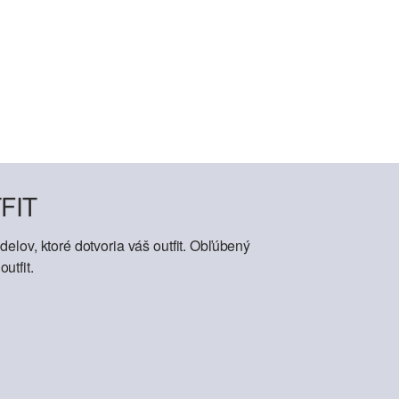
FIT
elov, ktoré dotvoria váš outfit. Obľúbený
utfit.