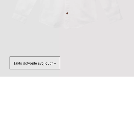
Takto dotvoríte svoj outfit