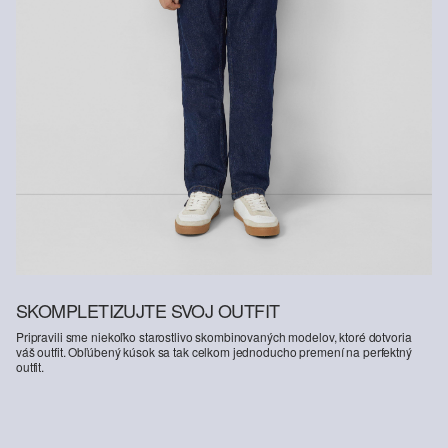
SKOMPLETIZUJTE SVOJ OUTFIT
Pripravili sme niekoľko starostlivo skombinovaných modelov, ktoré dotvoria
váš outfit. Obľúbený kúsok sa tak celkom jednoducho premení na perfektný
outfit.