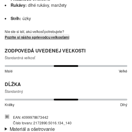
Rukávy:
dlhé rukávy, manžety
Strih:
úzky
Nie ste si istí, akú veľkosť potrebujete?
Pozrite si nášho sprievodcu veľkosťami
ZODPOVEDÁ UVEDENEJ VEĽKOSTI
Štandardná veľkosť
Malé
Veľké
DĹŽKA
Štandardný
Krátky
Dlhý
EAN: 4099978673442
Číslo tovaru: 2172890.5016.134_140
Materiál a ošetrovanie