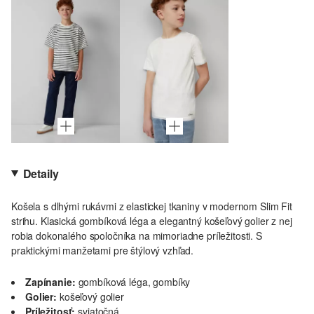
Detaily
Košela s dlhými rukávmi z elastickej tkaniny v modernom Slim Fit
strihu. Klasická gombíková léga a elegantný košeľový golier z nej
robia dokonalého spoločníka na mimoriadne príležitosti. S
praktickými manžetami pre štýlový vzhľad.
Zapínanie:
gombíková léga, gombíky
Golier:
košeľový golier
Príležitosť:
sviatočná