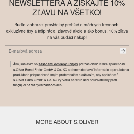
NEWSLETTERA A ZÍSKAJTE 10%
ZĽAVU NA VŠETKO!
Buďte v obraze: pravidelný prehľad o módnych trendoch,
exkluzívne tipy a inšpirácie, zľavové akcie a ako bonus, 10% zľava
na váš budúci nákup!
Áno, súhlasím so
pre zasielanie letáka spoločnosti
zásadami ochrany údajov
s.Oliver Bernd Freier GmbH & Co. KG a chcem dostavať informácie o ponukách a
produktoch prispôsobené mojim preferenciám a súhlasím, aby spoločnosť
s.Oliver Sales GmbH & Co. KG vytvorila na tento účel používateľský profil
fungujúci na rôznych zariadeniach.
MORE ABOUT S.OLIVER