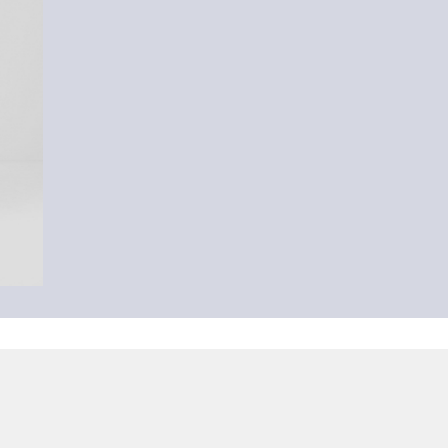
-16%
Špagetový top
Mu
14,99 €
17,99 €
39