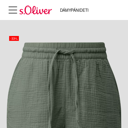
DÁMY
PÁNI
DETI
-33%