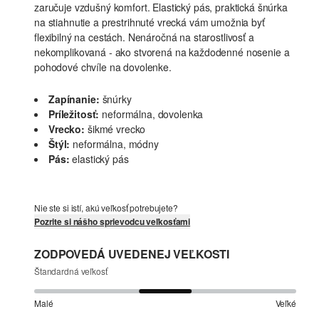
zaručuje vzdušný komfort. Elastický pás, praktická šnúrka
na stiahnutie a prestrihnuté vrecká vám umožnia byť
flexibilný na cestách. Nenáročná na starostlivosť a
nekomplikovaná - ako stvorená na každodenné nosenie a
pohodové chvíle na dovolenke.
Zapínanie:
šnúrky
Príležitosť:
neformálna, dovolenka
Vrecko:
šikmé vrecko
Štýl:
neformálna, módny
Pás:
elastický pás
Nie ste si istí, akú veľkosť potrebujete?
Pozrite si nášho sprievodcu veľkosťami
ZODPOVEDÁ UVEDENEJ VEĽKOSTI
Štandardná veľkosť
Malé
Veľké