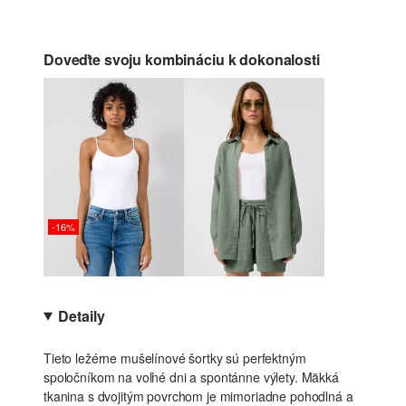
Doveďte svoju kombináciu k dokonalosti
-16%
Detaily
Tieto ležérne mušelínové šortky sú perfektným
spoločníkom na voľné dni a spontánne výlety. Mäkká
tkanina s dvojitým povrchom je mimoriadne pohodlná a