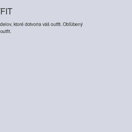
FIT
elov, ktoré dotvoria váš outfit. Obľúbený
utfit.