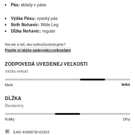
Pás:
sklady v páse
Výška Pásu:
vysoký pás
Strih Nohavíc:
Wide Leg
Dĺžka Nohavíc:
regular
Nie ste si istí, akú veľkosť potrebujete?
Pozrite si nášho sprievodcu veľkosťami
ZODPOVEDÁ UVEDENEJ VEĽKOSTI
Väčšia veľkosť
Veľké
Malé
DĹŽKA
Štandardný
Krátky
Dlhý
EAN: 4099978143303