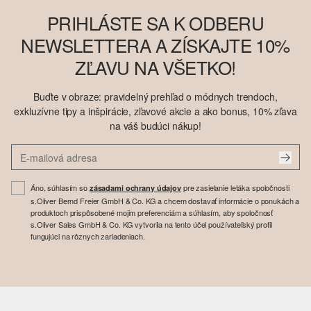
PRIHLÁSTE SA K ODBERU
NEWSLETTERA A ZÍSKAJTE 10%
ZĽAVU NA VŠETKO!
Buďte v obraze: pravidelný prehľad o módnych trendoch,
exkluzívne tipy a inšpirácie, zľavové akcie a ako bonus, 10% zľava
na váš budúci nákup!
Áno, súhlasím so
pre zasielanie letáka spoločnosti
zásadami ochrany údajov
s.Oliver Bernd Freier GmbH & Co. KG a chcem dostavať informácie o ponukách a
produktoch prispôsobené mojim preferenciám a súhlasím, aby spoločnosť
s.Oliver Sales GmbH & Co. KG vytvorila na tento účel používateľský profil
fungujúci na rôznych zariadeniach.