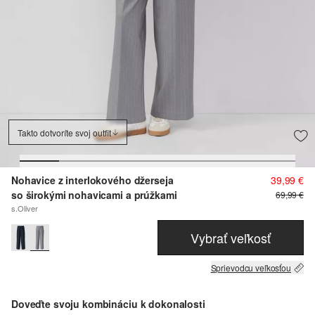
Takto dotvoríte svoj outfit
Nohavice z interlokového džerseja
39,99 €
so širokými nohavicami a prúžkami
69,99 €
s.Oliver
Vybrať veľkosť
Sprievodcu veľkosťou
Doveďte svoju kombináciu k dokonalosti