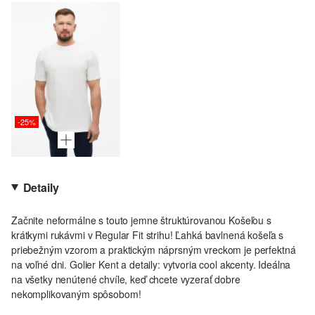
-25%
Detaily
Začnite neformálne s touto jemne štruktúrovanou Košeľou s
krátkymi rukávmi v Regular Fit strihu! Ľahká bavlnená košeľa s
priebežným vzorom a praktickým náprsným vreckom je perfektná
na voľné dni. Golier Kent a detaily: vytvoria cool akcenty. Ideálna
na všetky nenútené chvíle, keď chcete vyzerať dobre
nekomplikovaným spôsobom!