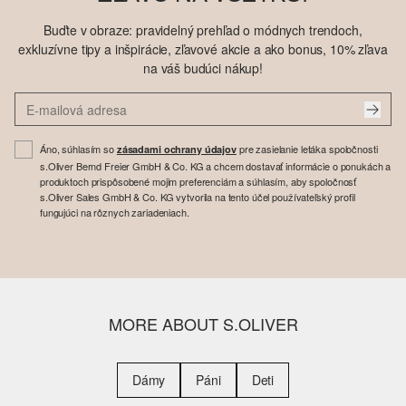
Buďte v obraze: pravidelný prehľad o módnych trendoch,
exkluzívne tipy a inšpirácie, zľavové akcie a ako bonus, 10% zľava
na váš budúci nákup!
Áno, súhlasím so
pre zasielanie letáka spoločnosti
zásadami ochrany údajov
s.Oliver Bernd Freier GmbH & Co. KG a chcem dostavať informácie o ponukách a
produktoch prispôsobené mojim preferenciám a súhlasím, aby spoločnosť
s.Oliver Sales GmbH & Co. KG vytvorila na tento účel používateľský profil
fungujúci na rôznych zariadeniach.
MORE ABOUT S.OLIVER
Dámy
Páni
Deti