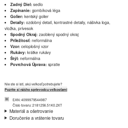
Zadný Diel:
sedlo
Zapínanie:
gombíková léga
Golier:
kentský golier
Detaily:
ozdobný detail, kontrastné detaily, nášivka loga,
vložka, prívesok
Spodný Okraj:
zaoblený spodný okraj
Príležitosť:
neformálna
Vzor:
celoplošný vzor
Rukávy:
krátke rukávy
Štýl:
neformálna
Povrchová Úprava:
spratie
Nie ste si istí, akú veľkosť potrebujete?
Pozrite si nášho sprievodcu veľkosťami
EAN: 4099979544987
Číslo tovaru: 2181256.51K0.2XT
Materiál a ošetrovanie
Doručenie a vrátenie tovaru
Vlastnosti:
ľahký
Informácie o preprave