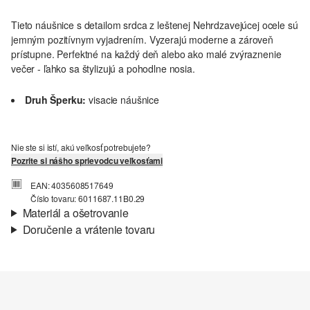
Tieto náušnice s detailom srdca z leštenej Nehrdzavejúcej ocele sú
jemným pozitívnym vyjadrením. Vyzerajú moderne a zároveň
prístupne. Perfektné na každý deň alebo ako malé zvýraznenie
večer - ľahko sa štylizujú a pohodlne nosia.
Druh Šperku:
visacie náušnice
Nie ste si istí, akú veľkosť potrebujete?
Pozrite si nášho sprievodcu veľkosťami
EAN: 4035608517649
Číslo tovaru: 6011687.11B0.29
Materiál a ošetrovanie
Doručenie a vrátenie tovaru
Informácie o preprave
Vaša objednávka bude odoslaná do 4-8 pracovných dní
prostredníctvom Slovenská pošta. Prepravné náklady na