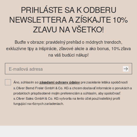
PRIHLÁSTE SA K ODBERU
NEWSLETTERA A ZÍSKAJTE 10%
ZĽAVU NA VŠETKO!
Buďte v obraze: pravidelný prehľad o módnych trendoch,
exkluzívne tipy a inšpirácie, zľavové akcie a ako bonus, 10% zľava
na váš budúci nákup!
Áno, súhlasím so
pre zasielanie letáka spoločnosti
zásadami ochrany údajov
s.Oliver Bernd Freier GmbH & Co. KG a chcem dostavať informácie o ponukách a
produktoch prispôsobené mojim preferenciám a súhlasím, aby spoločnosť
s.Oliver Sales GmbH & Co. KG vytvorila na tento účel používateľský profil
fungujúci na rôznych zariadeniach.