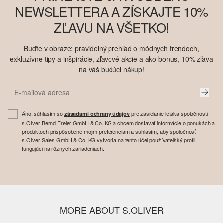
NEWSLETTERA A ZÍSKAJTE 10%
ZĽAVU NA VŠETKO!
Buďte v obraze: pravidelný prehľad o módnych trendoch,
exkluzívne tipy a inšpirácie, zľavové akcie a ako bonus, 10% zľava
na váš budúci nákup!
Áno, súhlasím so
pre zasielanie letáka spoločnosti
zásadami ochrany údajov
s.Oliver Bernd Freier GmbH & Co. KG a chcem dostavať informácie o ponukách a
produktoch prispôsobené mojim preferenciám a súhlasím, aby spoločnosť
s.Oliver Sales GmbH & Co. KG vytvorila na tento účel používateľský profil
fungujúci na rôznych zariadeniach.
MORE ABOUT S.OLIVER