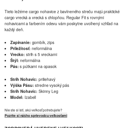
Tieto ležérne cargo nohavice z bavlneného streču majú praktické
cargo vrecká a vrecká s chlopňou. Regular Fit s rovnými
nohavicami a farbením odevu vám poskytne uvoľnený vzhľad na
každý deň.
Zapínanie:
gombík, zips
Príležitosť:
neformálna
Vrecko:
strih s 5 vreckami
Štýl:
neformálna
Pás:
s pútkami na opasok
Strih Nohavíc:
priliehavý
Výška Pásu:
stredne vysoký pás
Strih Nohavíc:
Skinny Leg
Model:
Izabell
Nie ste si istí, akú veľkosť potrebujete?
Pozrite si nášho sprievodcu veľkosťami