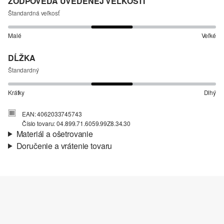
ZODPOVEDÁ UVEDENEJ VEĽKOSTI
Štandardná veľkosť
Malé
Veľké
DĹŽKA
Štandardný
Krátky
Dlhý
EAN: 4062033745743
Číslo tovaru: 04.899.71.6059.99Z8.34.30
Materiál a ošetrovanie
Doručenie a vrátenie tovaru
Látka:
Denim
Informácie o preprave
Vlastnosti:
elastický
Vaša objednávka bude odoslaná do 4-8 pracovných dní
prostredníctvom Slovenská pošta. Prepravné náklady na
štandardné doručenie sú 4,95 €