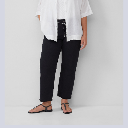
Normálny prací program 30°
Vlákno s certifikátom udržateľnosti
V oblasti vlákien s certifikátom udržateľnosti sa zasadzujeme o
používanie prírodných vlákien z obnoviteľných zdrojov. Ich suroviny
sú pestované spôsobom šetriacim zdroje.
Podporujeme iniciatívu Better Cotton: Rozhodnutím siahnuť po
našich bavlnených výrobkoch podporíte našu investíciu do
poslania Better Cotton, cieľom ktorého je pomáhať komunitám v ich
zotrvaní a prosperite; a zároveň chrániť a obnovovať životné
prostredie. Poslanie Better Cotton podporuje poľnohospodárske
komunity zo sociálneho, environmentálneho a ekonomického
hľadiska tým, že zaškoľuje osoby aktívne v poľnohospodárskom
odvetví do udržateľnejších poľnohospodárskych postupov. Tento
výrobok sa vyrába prostredníctvom systému hmotnostnej bilancie,
a preto nemusí obsahovať lepšiu bavlnu, tzv. „better cotton“. Viac
informácií o tom nájdete na
soliver-group.com