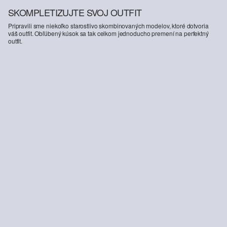
SKOMPLETIZUJTE SVOJ OUTFIT
Pripravili sme niekoľko starostlivo skombinovaných modelov, ktoré dotvoria
váš outfit. Obľúbený kúsok sa tak celkom jednoducho premení na perfektný
outfit.
-30%
Ľanová blúzka s krátkymi rukávmi vo voľnom strihu
55,99 €
79,99 €