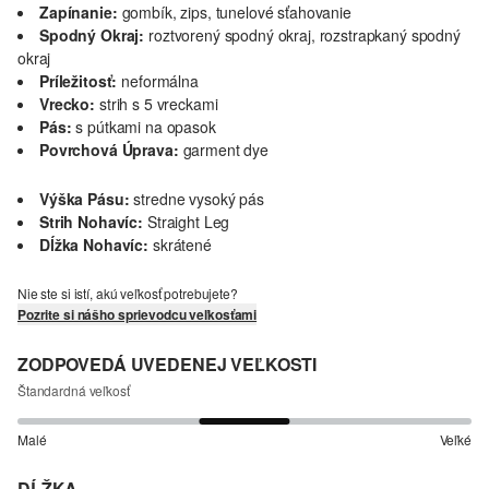
Zapínanie:
gombík, zips, tunelové sťahovanie
Spodný Okraj:
roztvorený spodný okraj, rozstrapkaný spodný
okraj
Príležitosť:
neformálna
Vrecko:
strih s 5 vreckami
Pás:
s pútkami na opasok
Povrchová Úprava:
garment dye
Výška Pásu:
stredne vysoký pás
Strih Nohavíc:
Straight Leg
Dĺžka Nohavíc:
skrátené
Nie ste si istí, akú veľkosť potrebujete?
Pozrite si nášho sprievodcu veľkosťami
ZODPOVEDÁ UVEDENEJ VEĽKOSTI
Štandardná veľkosť
Malé
Veľké
DĹŽKA