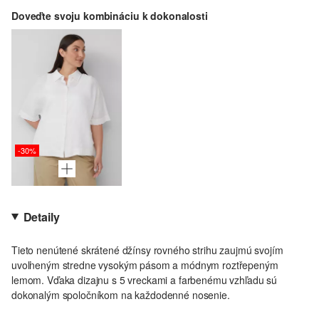
Doveďte svoju kombináciu k dokonalosti
-30%
Detaily
Tieto nenútené skrátené džínsy rovného strihu zaujmú svojím
uvoľneným stredne vysokým pásom a módnym roztřepeným
lemom. Vďaka dizajnu s 5 vreckami a farbenému vzhľadu sú
dokonalým spoločníkom na každodenné nosenie.