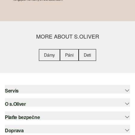
MORE ABOUT S.OLIVER
Dámy
Páni
Deti
Servis
O s.Oliver
Pomoc a FAQ
Nápoveda k veľkostiam
Plaťte bezpečne
Leták
Vrátenie
s.Oliver Group
Doprava
Kreditná karta