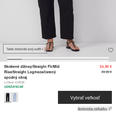
Takto dotvoríte svoj outfit
Skrátené džínsy/Straight Fit/Mid
54,99 €
Rise/Straight Leg/nezačistený
89,99 €
spodný okraj
s.Oliver CURVE
UDRŽATEĽNÉ
Vybrať veľkosť
Sprievodcu veľkosťou