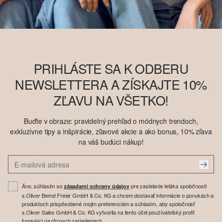
PRIHLÁSTE SA K ODBERU
NEWSLETTERA A ZÍSKAJTE 10%
ZĽAVU NA VŠETKO!
Buďte v obraze: pravidelný prehľad o módnych trendoch,
exkluzívne tipy a inšpirácie, zľavové akcie a ako bonus, 10% zľava
na váš budúci nákup!
Áno, súhlasím so
pre zasielanie letáka spoločnosti
zásadami ochrany údajov
s.Oliver Bernd Freier GmbH & Co. KG a chcem dostavať informácie o ponukách a
produktoch prispôsobené mojim preferenciám a súhlasím, aby spoločnosť
s.Oliver Sales GmbH & Co. KG vytvorila na tento účel používateľský profil
fungujúci na rôznych zariadeniach.