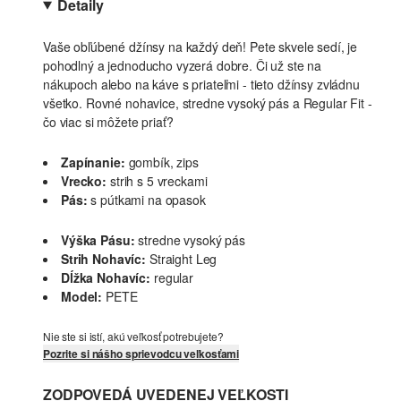
Detaily
Vaše obľúbené džínsy na každý deň! Pete skvele sedí, je
pohodlný a jednoducho vyzerá dobre. Či už ste na
nákupoch alebo na káve s priateľmi - tieto džínsy zvládnu
všetko. Rovné nohavice, stredne vysoký pás a Regular Fit -
čo viac si môžete priať?
Zapínanie:
gombík, zips
Vrecko:
strih s 5 vreckami
Pás:
s pútkami na opasok
Výška Pásu:
stredne vysoký pás
Strih Nohavíc:
Straight Leg
Dĺžka Nohavíc:
regular
Model:
PETE
Nie ste si istí, akú veľkosť potrebujete?
Pozrite si nášho sprievodcu veľkosťami
ZODPOVEDÁ UVEDENEJ VEĽKOSTI