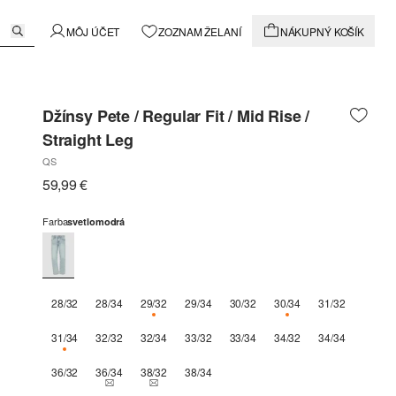
MÔJ ÚČET
ZOZNAM ŽELANÍ
NÁKUPNÝ KOŠÍK
Džínsy Pete / Regular Fit / Mid Rise /
Straight Leg
QS
59,99 €
Farba
svetlomodrá
28/32
28/34
29/32
29/34
30/32
30/34
31/32
K DISPOZÍCII IBA 2
K DISPOZÍCII IBA 3
31/34
32/32
32/34
33/32
33/34
34/32
34/34
K DISPOZÍCII IBA 2
36/32
36/34
38/32
38/34
THIS SIZE IS CURRENTLY OUT OF STOCK
THIS SIZE IS CURRENTLY OUT OF STOCK