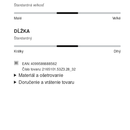
Štandardná veľkosť
Malé
Veľké
DĹŽKA
Štandardný
Krátky
Dlhý
EAN: 4099586688562
Číslo tovaru: 2165101.53Z3.28_32
Materiál a ošetrovanie
Doručenie a vrátenie tovaru
Látka:
Denim, bavlnený streč
Informácie o preprave
Materiál:
Bavlna
Vaša objednávka bude odoslaná do 4-8 pracovných dní
prostredníctvom Slovenská pošta. Prepravné náklady na
štandardné doručenie sú 4,95 €