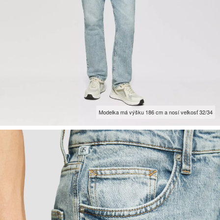
Modelka má výšku 186 cm a nosí veľkosť 32/34