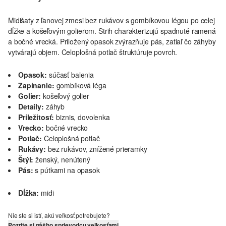
Midišaty z ľanovej zmesi bez rukávov s gombíkovou légou po celej
dĺžke a košeľovým golierom. Strih charakterizujú spadnuté ramená
a bočné vrecká. Priložený opasok zvýrazňuje pás, zatiaľ čo záhyby
vytvárajú objem. Celoplošná potlač štruktúruje povrch.
Opasok:
súčasť balenia
Zapínanie:
gombíková léga
Golier:
košeľový golier
Detaily:
záhyb
Príležitosť:
biznis, dovolenka
Vrecko:
bočné vrecko
Potlač:
Celoplošná potlač
Rukávy:
bez rukávov, znížené prieramky
Štýl:
ženský, nenútený
Pás:
s pútkami na opasok
Dĺžka:
midi
Nie ste si istí, akú veľkosť potrebujete?
Pozrite si nášho sprievodcu veľkosťami