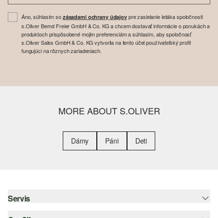
Áno, súhlasím so
pre zasielanie letáka spoločnosti
zásadami ochrany údajov
s.Oliver Bernd Freier GmbH & Co. KG a chcem dostavať informácie o ponukách a
produktoch prispôsobené mojim preferenciám a súhlasím, aby spoločnosť
s.Oliver Sales GmbH & Co. KG vytvorila na tento účel používateľský profil
fungujúci na rôznych zariadeniach.
MORE ABOUT S.OLIVER
Dámy
Páni
Deti
Servis