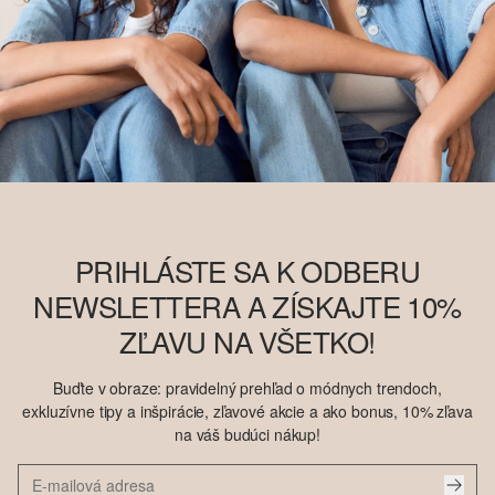
PRIHLÁSTE SA K ODBERU
NEWSLETTERA A ZÍSKAJTE 10%
ZĽAVU NA VŠETKO!
Buďte v obraze: pravidelný prehľad o módnych trendoch,
exkluzívne tipy a inšpirácie, zľavové akcie a ako bonus, 10% zľava
na váš budúci nákup!