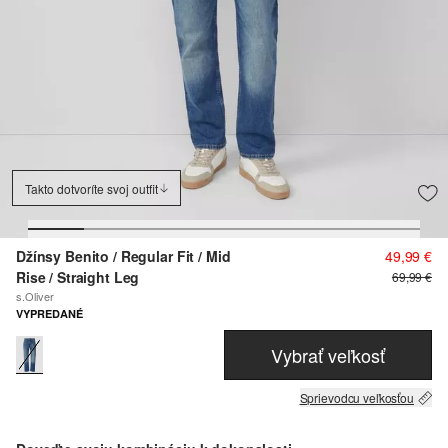
Takto dotvoríte svoj outfit
Džínsy Benito / Regular Fit / Mid
49,99 €
Rise / Straight Leg
69,99 €
s.Oliver
VYPREDANÉ
Vybrať veľkosť
Sprievodcu veľkosťou