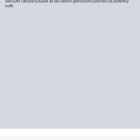
váš outfit. Obľúbený kúsok sa tak celkom jednoducho premení na perfektný
outfit.
Pulóver s textúrovaným pleteným vzorom a vrúbkovaným lemom
Tričko s výstrihom do V
49,99 €
22,99 €