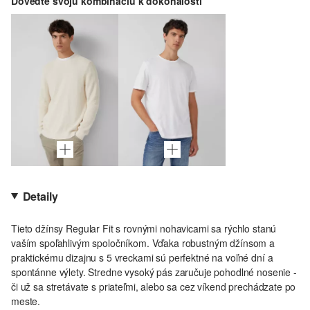
Doveďte svoju kombináciu k dokonalosti
Detaily
Tieto džínsy Regular Fit s rovnými nohavicami sa rýchlo stanú
vaším spoľahlivým spoločníkom. Vďaka robustným džínsom a
praktickému dizajnu s 5 vreckami sú perfektné na voľné dní a
spontánne výlety. Stredne vysoký pás zaručuje pohodlné nosenie -
či už sa stretávate s priateľmi, alebo sa cez víkend prechádzate po
meste.