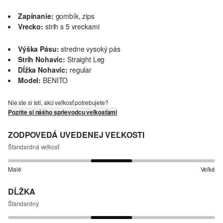
Zapínanie:
gombík, zips
Vrecko:
strih s 5 vreckami
Výška Pásu:
stredne vysoký pás
Strih Nohavíc:
Straight Leg
Dĺžka Nohavíc:
regular
Model:
BENITO
Nie ste si istí, akú veľkosť potrebujete?
Pozrite si nášho sprievodcu veľkosťami
ZODPOVEDÁ UVEDENEJ VEĽKOSTI
Štandardná veľkosť
Malé
Veľké
DĹŽKA
Štandardný