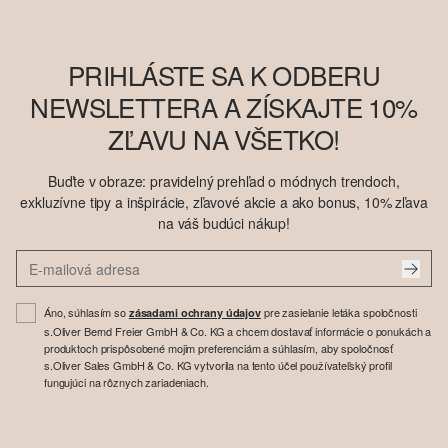
PRIHLÁSTE SA K ODBERU
NEWSLETTERA A ZÍSKAJTE 10%
ZĽAVU NA VŠETKO!
Buďte v obraze: pravidelný prehľad o módnych trendoch,
exkluzívne tipy a inšpirácie, zľavové akcie a ako bonus, 10% zľava
na váš budúci nákup!
Áno, súhlasím so
pre zasielanie letáka spoločnosti
zásadami ochrany údajov
s.Oliver Bernd Freier GmbH & Co. KG a chcem dostavať informácie o ponukách a
produktoch prispôsobené mojim preferenciám a súhlasím, aby spoločnosť
s.Oliver Sales GmbH & Co. KG vytvorila na tento účel používateľský profil
fungujúci na rôznych zariadeniach.