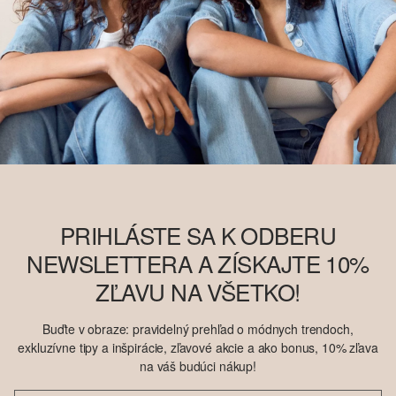
PRIHLÁSTE SA K ODBERU
NEWSLETTERA A ZÍSKAJTE 10%
ZĽAVU NA VŠETKO!
Buďte v obraze: pravidelný prehľad o módnych trendoch,
exkluzívne tipy a inšpirácie, zľavové akcie a ako bonus, 10% zľava
na váš budúci nákup!