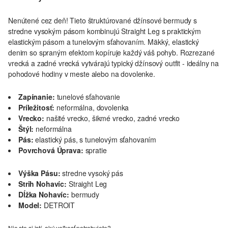
Nenútené cez deň! Tieto štruktúrované džínsové bermudy s
stredne vysokým pásom kombinujú Straight Leg s praktickým
elastickým pásom a tunelovým sťahovaním. Mäkký, elastický
denim so spraným efektom kopíruje každý váš pohyb. Rozrezané
vrecká a zadné vrecká vytvárajú typický džínsový outfit - ideálny na
pohodové hodiny v meste alebo na dovolenke.
Zapínanie:
tunelové sťahovanie
Príležitosť:
neformálna, dovolenka
Vrecko:
našité vrecko, šikmé vrecko, zadné vrecko
Štýl:
neformálna
Pás:
elastický pás, s tunelovým sťahovaním
Povrchová Úprava:
spratie
Výška Pásu:
stredne vysoký pás
Strih Nohavíc:
Straight Leg
Dĺžka Nohavíc:
bermudy
Model:
DETROIT
Nie ste si istí, akú veľkosť potrebujete?