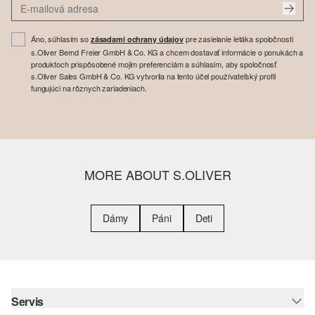
Áno, súhlasím so
pre zasielanie letáka spoločnosti
zásadami ochrany údajov
s.Oliver Bernd Freier GmbH & Co. KG a chcem dostavať informácie o ponukách a
produktoch prispôsobené mojim preferenciám a súhlasím, aby spoločnosť
s.Oliver Sales GmbH & Co. KG vytvorila na tento účel používateľský profil
fungujúci na rôznych zariadeniach.
MORE ABOUT S.OLIVER
Dámy
Páni
Deti
Servis