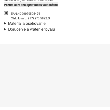
Pozrite si nášho sprievodcu veľkosťami
EAN: 4099979505476
Číslo tovaru: 2179275.58Z2.S
Materiál a ošetrovanie
Doručenie a vrátenie tovaru
Látka:
Denim
Informácie o preprave
Vlastnosti:
mäkký, elastický
Podšívka:
bavlnená podšívka
Vaša objednávka bude odoslaná do 4-8 pracovných dní
Materiál:
bavlnená zmes
prostredníctvom Slovenská pošta. Prepravné náklady na
štandardné doručenie sú 4,95 €
Vrátenie tovaru
Svoj tovar nám môžete bezplatne vrátiť do 14 dní.
Nečistiť chlórovým bielidlom
Nevhodné do sušičky bielizne
Nečistiť chemicky
Normálny prací program 30°
Žehliť pri stredne vysokej teplote