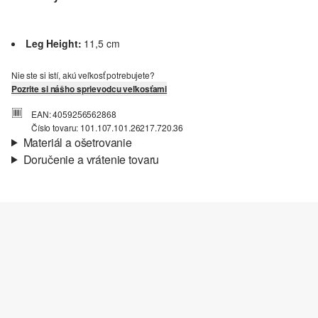
Leg Height:
11,5 cm
Nie ste si istí, akú veľkosť potrebujete?
Pozrite si nášho sprievodcu veľkosťami
EAN: 4059256562868
Číslo tovaru: 101.107.101.26217.720.36
Materiál a ošetrovanie
Doručenie a vrátenie tovaru
Informácie o preprave
Vaša objednávka bude odoslaná do 4-8 pracovných dní
prostredníctvom Slovenská pošta. Prepravné náklady na
štandardné doručenie sú 4,95 €
Vrátenie tovaru
Svoj tovar nám môžete bezplatne vrátiť do 14 dní.