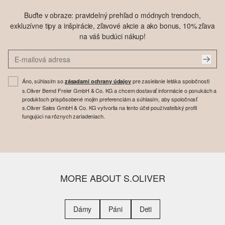
Buďte v obraze: pravidelný prehľad o módnych trendoch,
exkluzívne tipy a inšpirácie, zľavové akcie a ako bonus, 10% zľava
na váš budúci nákup!
Áno, súhlasím so
pre zasielanie letáka spoločnosti
zásadami ochrany údajov
s.Oliver Bernd Freier GmbH & Co. KG a chcem dostavať informácie o ponukách a
produktoch prispôsobené mojim preferenciám a súhlasím, aby spoločnosť
s.Oliver Sales GmbH & Co. KG vytvorila na tento účel používateľský profil
fungujúci na rôznych zariadeniach.
MORE ABOUT S.OLIVER
Dámy
Páni
Deti