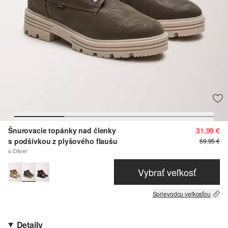
Šnurovacie topánky nad členky
31,99 €
s podšívkou z plyšového flaušu
69,95 €
s.Oliver
Vybrať veľkosť
Sprievodcu veľkosťou
Detaily