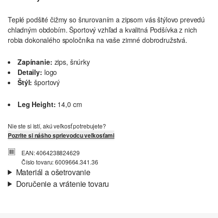
Teplé podšité čižmy so šnurovaním a zipsom vás štýlovo prevedú
chladným obdobím. Športový vzhľad a kvalitná Podšívka z nich
robia dokonalého spoločníka na vaše zimné dobrodružstvá.
Zapínanie:
zips, šnúrky
Detaily:
logo
Štýl:
športový
Leg Height:
14,0 cm
Nie ste si istí, akú veľkosť potrebujete?
Pozrite si nášho sprievodcu veľkosťami
EAN: 4064238824629
Číslo tovaru: 6009664.341.36
Materiál a ošetrovanie
Doručenie a vrátenie tovaru
Podšívka:
teplá podšívka
Informácie o preprave
Jediný:
profilovaná