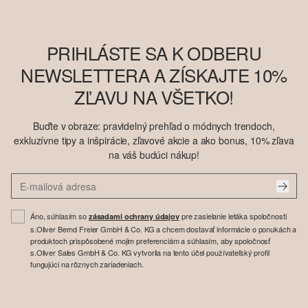
PRIHLÁSTE SA K ODBERU
NEWSLETTERA A ZÍSKAJTE 10%
ZĽAVU NA VŠETKO!
Buďte v obraze: pravidelný prehľad o módnych trendoch,
exkluzívne tipy a inšpirácie, zľavové akcie a ako bonus, 10% zľava
na váš budúci nákup!
Áno, súhlasím so
pre zasielanie letáka spoločnosti
zásadami ochrany údajov
s.Oliver Bernd Freier GmbH & Co. KG a chcem dostavať informácie o ponukách a
produktoch prispôsobené mojim preferenciám a súhlasím, aby spoločnosť
s.Oliver Sales GmbH & Co. KG vytvorila na tento účel používateľský profil
fungujúci na rôznych zariadeniach.