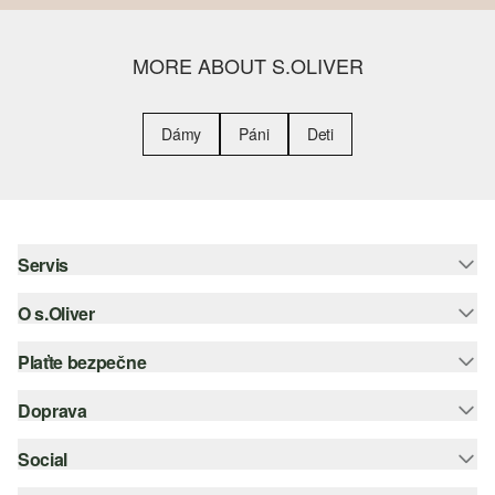
MORE ABOUT S.OLIVER
Dámy
Páni
Deti
Servis
O s.Oliver
Pomoc a FAQ
Nápoveda k veľkostiam
Plaťte bezpečne
Leták
Vrátenie
s.Oliver Group
Doprava
Kreditná karta
Oblečenie
Pracovné príležitosti
PayPal
Social
Slovenská pošta
Zoznam želaní
Dobierka