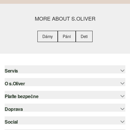
MORE ABOUT S.OLIVER
Dámy
Páni
Deti
Servis
O s.Oliver
Pomoc a FAQ
Nápoveda k veľkostiam
Plaťte bezpečne
Leták
Vrátenie
s.Oliver Group
Doprava
Kreditná karta
Oblečenie
Pracovné príležitosti
PayPal
Social
Slovenská pošta
Zoznam želaní
Dobierka