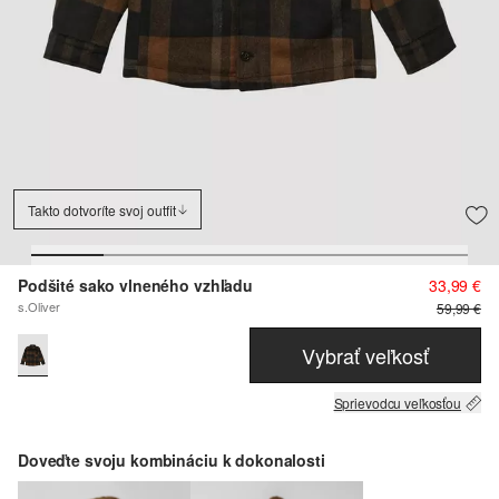
Takto dotvoríte svoj outfit
Podšité sako vlneného vzhľadu
33,99 €
s.Oliver
59,99 €
Vybrať veľkosť
Sprievodcu veľkosťou
Doveďte svoju kombináciu k dokonalosti