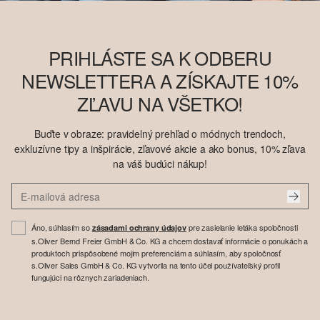
PRIHLÁSTE SA K ODBERU
NEWSLETTERA A ZÍSKAJTE 10%
ZĽAVU NA VŠETKO!
Buďte v obraze: pravidelný prehľad o módnych trendoch,
exkluzívne tipy a inšpirácie, zľavové akcie a ako bonus, 10% zľava
na váš budúci nákup!
Áno, súhlasím so
pre zasielanie letáka spoločnosti
zásadami ochrany údajov
s.Oliver Bernd Freier GmbH & Co. KG a chcem dostavať informácie o ponukách a
produktoch prispôsobené mojim preferenciám a súhlasím, aby spoločnosť
s.Oliver Sales GmbH & Co. KG vytvorila na tento účel používateľský profil
fungujúci na rôznych zariadeniach.