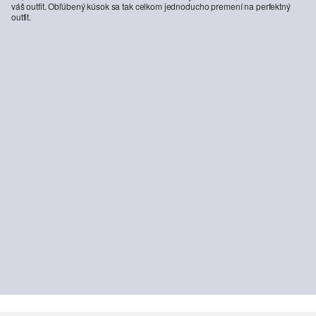
váš outfit. Obľúbený kúsok sa tak celkom jednoducho premení na perfektný
outfit.
-31%
-36%
Oversized tričko s potlačou na chrbte a vpredu
Džínsy Baggy / Relaxed Fit / Mid Rise / Wide Leg / Soft &amp; Warm Inside
10,99 €
15,99 €
31,99 €
49,99 €