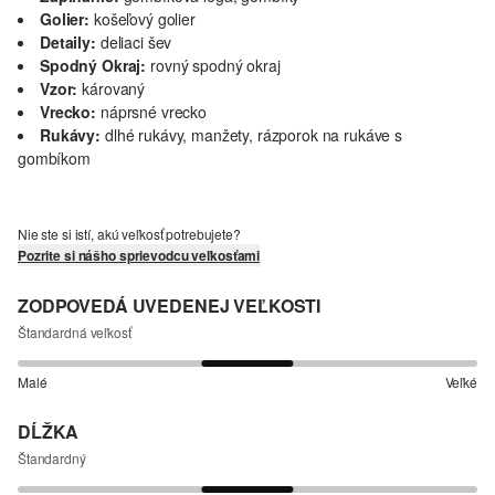
Golier:
košeľový golier
Detaily:
deliaci šev
Spodný Okraj:
rovný spodný okraj
Vzor:
károvaný
Vrecko:
náprsné vrecko
Rukávy:
dlhé rukávy, manžety, rázporok na rukáve s
gombíkom
Nie ste si istí, akú veľkosť potrebujete?
Pozrite si nášho sprievodcu veľkosťami
ZODPOVEDÁ UVEDENEJ VEĽKOSTI
Štandardná veľkosť
Malé
Veľké
DĹŽKA
Štandardný