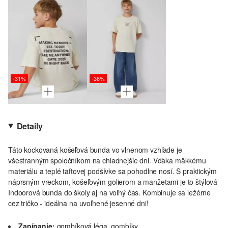
-31%
-36%
Detaily
Táto kockovaná košeľová bunda vo vlnenom vzhľade je
všestranným spoločníkom na chladnejšie dni. Vďaka mäkkému
materiálu a teplé taftovej podšívke sa pohodlne nosí. S praktickým
náprsným vreckom, košeľovým golierom a manžetami je to štýlová
Indoorová bunda do školy aj na voľný čas. Kombinuje sa ležérne
cez tričko - ideálna na uvoľnené jesenné dni!
Zapínanie:
gombíková léga, gombíky