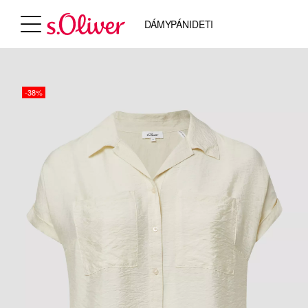
DÁMY
PÁNI
DETI
-38%