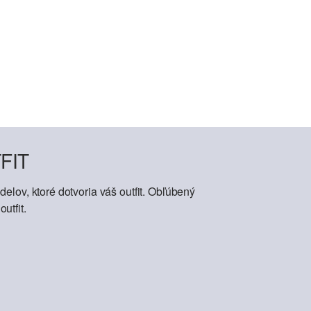
FIT
elov, ktoré dotvoria váš outfit. Obľúbený
utfit.