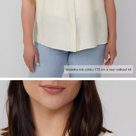
Modelka má výšku 173 cm a nosí veľkosť 44