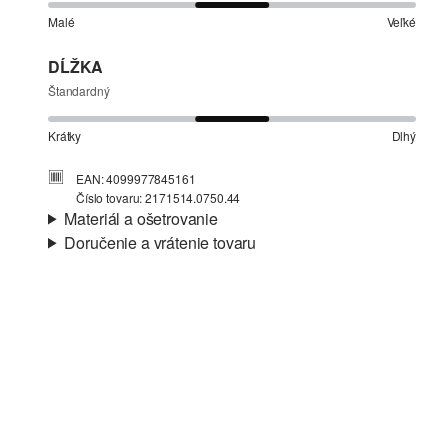
Malé
Veľké
DĹŽKA
Štandardný
Krátky
Dlhý
EAN: 4099977845161
Číslo tovaru: 2171514.0750.44
Materiál a ošetrovanie
Doručenie a vrátenie tovaru
Vlastnosti:
jemný
Informácie o preprave
Vaša objednávka bude odoslaná do 4-8 pracovných dní
prostredníctvom Slovenská pošta. Prepravné náklady na
štandardné doručenie sú 4,95 €
Nečistiť chlórovým bielidlom
Vrátenie tovaru
Nevhodné do sušičky bielizne