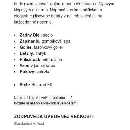
bude rozmaznávať svojou jemnou štruktúrou a štýlovým
klopovým golierom. Náprsné vrecko s nášivkou a
elegantné plisované detaily z nej robia ideálnu na
každodenné nosenie!
Zadný Diel:
sedlo
Zapínanie:
gombíková léga
Golier:
fazónkový golier
Detaily:
záhyb
Príležitosť:
neformálna
Vzor:
v jednej farbe
Rukávy:
záložka
Strih:
Relaxed Fit
Nie ste si istí, akú veľkosť potrebujete?
Pozrite si nášho sprievodcu veľkosťami
ZODPOVEDÁ UVEDENEJ VEĽKOSTI
Štandardná veľkosť