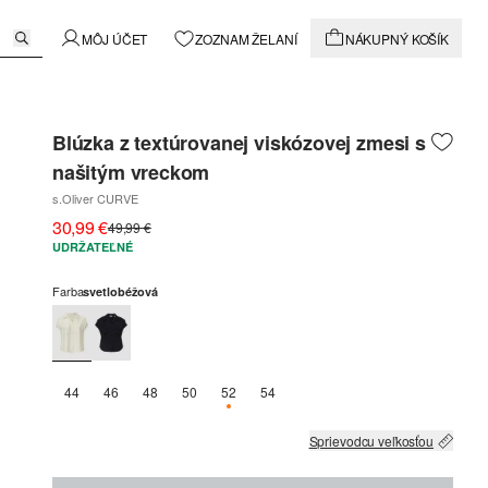
MÔJ ÚČET
ZOZNAM ŽELANÍ
NÁKUPNÝ KOŠÍK
Blúzka z textúrovanej viskózovej zmesi s
našitým vreckom
s.Oliver CURVE
30,99 €
49,99 €
UDRŽATEĽNÉ
Farba
svetlobéžová
44
46
48
50
52
54
K DISPOZÍCII IBA 2
Sprievodcu veľkosťou