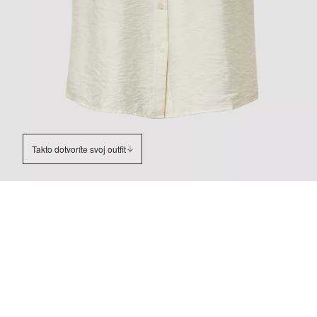
Takto dotvoríte svoj outfit