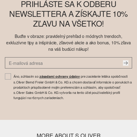
PRIHLÁSTE SA K ODBERU
NEWSLETTERA A ZÍSKAJTE 10%
ZĽAVU NA VŠETKO!
Buďte v obraze: pravidelný prehľad o módnych trendoch,
exkluzívne tipy a inšpirácie, zľavové akcie a ako bonus, 10% zľava
na váš budúci nákup!
Áno, súhlasím so
pre zasielanie letáka spoločnosti
zásadami ochrany údajov
s.Oliver Bernd Freier GmbH & Co. KG a chcem dostavať informácie o ponukách a
produktoch prispôsobené mojim preferenciám a súhlasím, aby spoločnosť
s.Oliver Sales GmbH & Co. KG vytvorila na tento účel používateľský profil
fungujúci na rôznych zariadeniach.
MORE ABOUT S.OLIVER