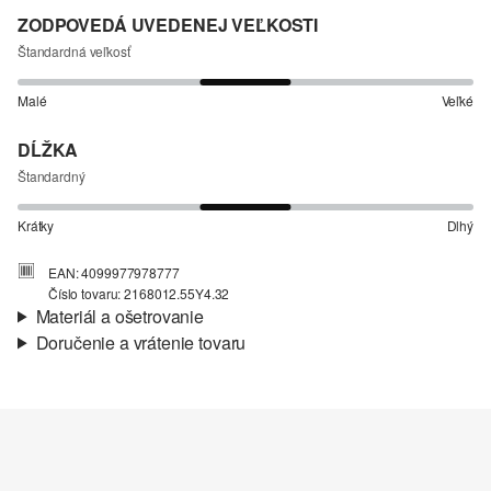
ZODPOVEDÁ UVEDENEJ VEĽKOSTI
Štandardná veľkosť
Malé
Veľké
DĹŽKA
Štandardný
Krátky
Dlhý
EAN: 4099977978777
Číslo tovaru: 2168012.55Y4.32
Materiál a ošetrovanie
Doručenie a vrátenie tovaru
Vlastnosti:
štruktúrny
Informácie o preprave
Materiál:
Bavlna
Vaša objednávka bude odoslaná do 4-8 pracovných dní
prostredníctvom Slovenská pošta. Prepravné náklady na
štandardné doručenie sú 4,95 €