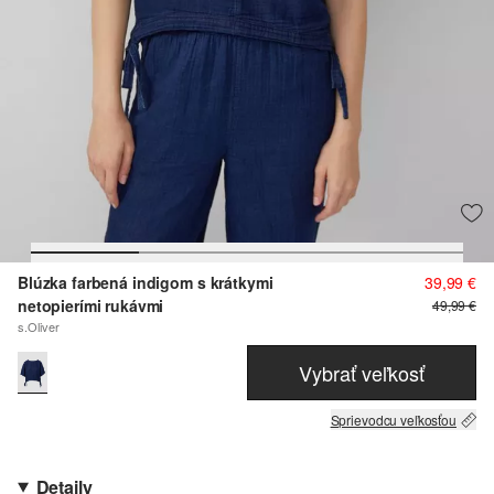
Blúzka farbená indigom s krátkymi
39,99 €
netopierími rukávmi
49,99 €
s.Oliver
Vybrať veľkosť
Sprievodcu veľkosťou
Detaily