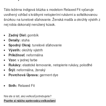
Táto ležérna indigová blúzka s modelom Relaxed Fit vyčaruje
uvoľnený vzhľad s krátkymi netopierími rukávmi a sofistikovanou
šnúrkou na tunelové sťahovanie. Ženská mašľa a okrúhly výstrih z
nej robia dokonalý nenútený kúsok.
Zadný Diel:
gombík
Detaily:
stuha
Spodný Okraj:
tunelové sťahovanie
Výstrih:
okrúhly výstrih
Príležitosť:
neformálna
Vzor:
v jednej farbe
Rukávy:
elastické lemovanie, netopierie rukávy, polodlhé
Štýl:
neformálna, ženský
Povrchová Úprava:
garment dye
Strih:
Relaxed Fit
Nie ste si istí, akú veľkosť potrebujete?
Pozrite si nášho sprievodcu veľkosťami