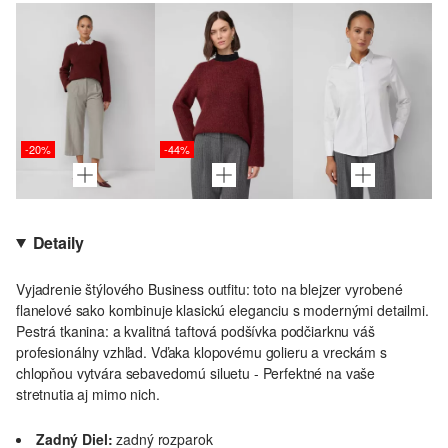
-20%
-44%
Detaily
Vyjadrenie štýlového Business outfitu: toto na blejzer vyrobené
flanelové sako kombinuje klasickú eleganciu s modernými detailmi.
Pestrá tkanina: a kvalitná taftová podšívka podčiarknu váš
profesionálny vzhľad. Vďaka klopovému golieru a vreckám s
chlopňou vytvára sebavedomú siluetu - Perfektné na vaše
stretnutia aj mimo nich.
Zadný Diel:
zadný rozparok