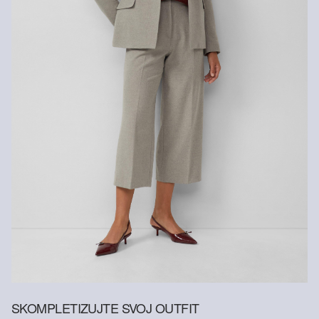
Chemicky čistiť perchlóretylénom v šetrnom pracom
programe
SKOMPLETIZUJTE SVOJ OUTFIT