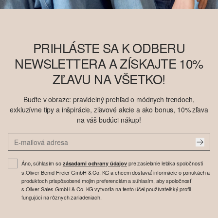
PRIHLÁSTE SA K ODBERU
NEWSLETTERA A ZÍSKAJTE 10%
ZĽAVU NA VŠETKO!
Buďte v obraze: pravidelný prehľad o módnych trendoch,
exkluzívne tipy a inšpirácie, zľavové akcie a ako bonus, 10% zľava
na váš budúci nákup!
Áno, súhlasím so
pre zasielanie letáka spoločnosti
zásadami ochrany údajov
s.Oliver Bernd Freier GmbH & Co. KG a chcem dostavať informácie o ponukách a
produktoch prispôsobené mojim preferenciám a súhlasím, aby spoločnosť
s.Oliver Sales GmbH & Co. KG vytvorila na tento účel používateľský profil
fungujúci na rôznych zariadeniach.