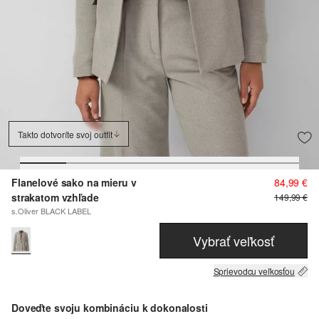
Takto dotvoríte svoj outfit
Flanelové sako na mieru v
84,99 €
strakatom vzhľade
149,99 €
s.Oliver BLACK LABEL
Vybrať veľkosť
Sprievodcu veľkosťou
Doveďte svoju kombináciu k dokonalosti