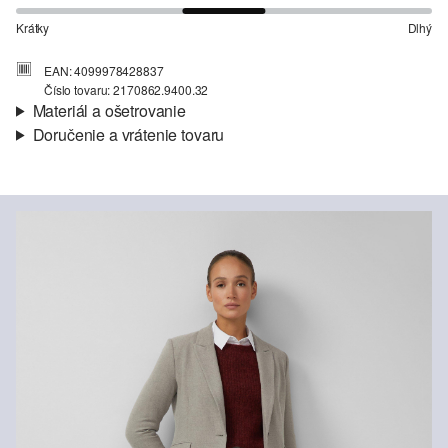
Krátky
Dlhý
EAN: 4099978428837
Číslo tovaru: 2170862.9400.32
Materiál a ošetrovanie
Doručenie a vrátenie tovaru
Látka:
tkanina, flanel
Informácie o preprave
Podšívka:
taftová podšívka, plne podšité
Materiál:
viskózová zmes
Vaša objednávka bude odoslaná do 4-8 pracovných dní
prostredníctvom Slovenská pošta. Prepravné náklady na
štandardné doručenie sú 4,95 €
Vrátenie tovaru
Svoj tovar nám môžete bezplatne vrátiť do 14 dní.
Nečistiť chlórovým bielidlom
Nevhodné do sušičky bielizne
Nežehliť pri vysokej teplote
Neprať