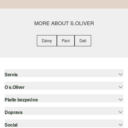
MORE ABOUT S.OLIVER
Dámy
Páni
Deti
Servis
O s.Oliver
Pomoc a FAQ
Nápoveda k veľkostiam
Plaťte bezpečne
Leták
Vrátenie
s.Oliver Group
Doprava
Kreditná karta
Oblečenie
Pracovné príležitosti
PayPal
Social
Slovenská pošta