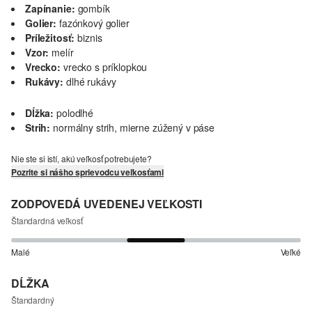
Zapínanie:
gombík
Golier:
fazónkový golier
Príležitosť:
biznis
Vzor:
melír
Vrecko:
vrecko s príklopkou
Rukávy:
dlhé rukávy
Dĺžka:
polodlhé
Strih:
normálny strih, mierne zúžený v páse
Nie ste si istí, akú veľkosť potrebujete?
Pozrite si nášho sprievodcu veľkosťami
ZODPOVEDÁ UVEDENEJ VEĽKOSTI
Štandardná veľkosť
Malé
Veľké
DĹŽKA
Štandardný