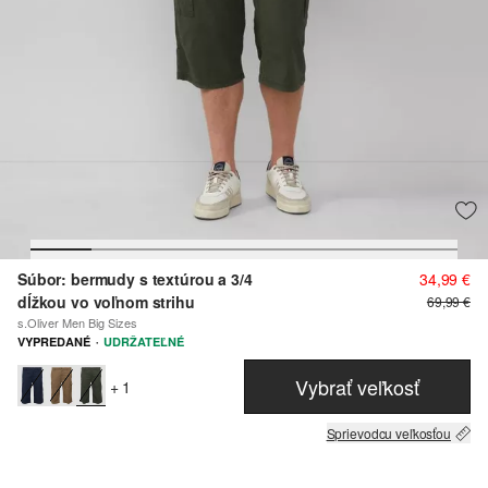
Súbor: bermudy s textúrou a 3/4
34,99 €
dĺžkou vo voľnom strihu
69,99 €
s.Oliver Men Big Sizes
·
VYPREDANÉ
UDRŽATEĽNÉ
Vybrať veľkosť
+ 1
Sprievodcu veľkosťou