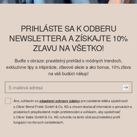
PRIHLÁSTE SA K ODBERU
NEWSLETTERA A ZÍSKAJTE 10%
ZĽAVU NA VŠETKO!
Buďte v obraze: pravidelný prehľad o módnych trendoch,
exkluzívne tipy a inšpirácie, zľavové akcie a ako bonus, 10% zľava
na váš budúci nákup!
Áno, súhlasím so
pre zasielanie letáka spoločnosti
zásadami ochrany údajov
s.Oliver Bernd Freier GmbH & Co. KG a chcem dostavať informácie o ponukách a
produktoch prispôsobené mojim preferenciám a súhlasím, aby spoločnosť
s.Oliver Sales GmbH & Co. KG vytvorila na tento účel používateľský profil
fungujúci na rôznych zariadeniach.