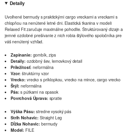
Detaily
Uvoľnené bermudy s praktickými cargo vreckami a vreckami s
chlopňou na nenútené letné dni. Elastická tkanina v modeli
Relaxed Fit zaručuje maximálne pohodlie. Štruktúrovaný dizajn a
jemné ozdobné prešívanie z nich robia štýlového spoločníka pre
váš nenútený vzhľad.
Zapínanie:
gombík, zips
Detaily:
ozdobný šev, lemovkový detail
Príležitosť:
neformálna
Vzor:
štruktúrny vzor
Vrecko:
vrecko s príklopkou, vrecko na mince, cargo vrecko
Štýl:
neformálna
Pás:
s pútkami na opasok
Povrchová Úprava:
spratie
Výška Pásu:
stredne vysoký pás
Strih Nohavíc:
Straight Leg
Dĺžka Nohavíc:
bermudy
Model:
FILE