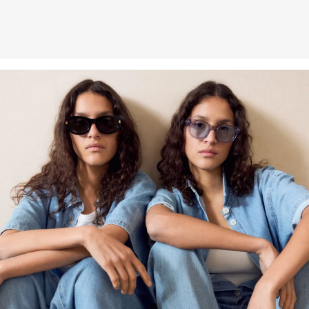
Podporujeme iniciatívu Better Cotton: Rozhodnutím siahnuť po
našich bavlnených výrobkoch podporíte našu investíciu do
poslania Better Cotton, cieľom ktorého je pomáhať komunitám v ich
zotrvaní a prosperite; a zároveň chrániť a obnovovať životné
prostredie. Poslanie Better Cotton podporuje poľnohospodárske
komunity zo sociálneho, environmentálneho a ekonomického
hľadiska tým, že zaškoľuje osoby aktívne v poľnohospodárskom
odvetví do udržateľnejších poľnohospodárskych postupov. Tento
výrobok sa vyrába prostredníctvom systému hmotnostnej bilancie,
a preto nemusí obsahovať lepšiu bavlnu, tzv. „better cotton“. Viac
informácií o tom nájdete na
soliver-group.com