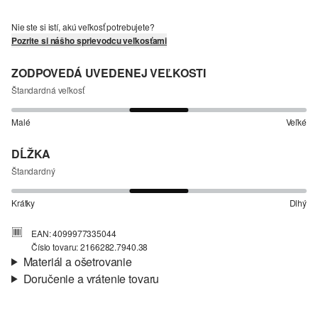
Nie ste si istí, akú veľkosť potrebujete?
Pozrite si nášho sprievodcu veľkosťami
ZODPOVEDÁ UVEDENEJ VEĽKOSTI
Štandardná veľkosť
Malé
Veľké
DĹŽKA
Štandardný
Krátky
Dlhý
EAN: 4099977335044
Číslo tovaru: 2166282.7940.38
Materiál a ošetrovanie
Doručenie a vrátenie tovaru
Látka:
tkanina
Informácie o preprave
Vlastnosti:
elastický