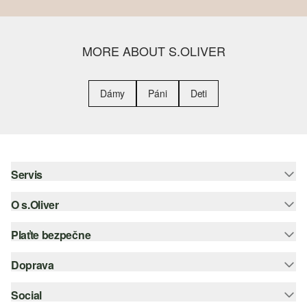
MORE ABOUT S.OLIVER
Dámy
Páni
Deti
Servis
O s.Oliver
Pomoc a FAQ
Nápoveda k veľkostiam
Plaťte bezpečne
Leták
Vrátenie
s.Oliver Group
Doprava
Kreditná karta
Oblečenie
Pracovné príležitosti
PayPal
Social
Slovenská pošta
Zoznam želaní