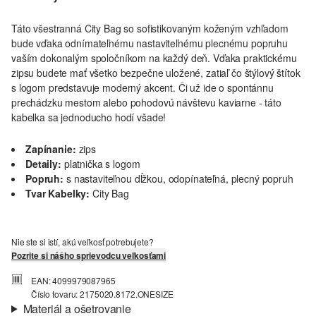
Táto všestranná City Bag so sofistikovaným koženým vzhľadom
bude vďaka odnímateľnému nastaviteľnému plecnému popruhu
vaším dokonalým spoločníkom na každý deň. Vďaka praktickému
zipsu budete mať všetko bezpečne uložené, zatiaľ čo štýlový štítok
s logom predstavuje moderný akcent. Či už ide o spontánnu
prechádzku mestom alebo pohodovú návštevu kaviarne - táto
kabelka sa jednoducho hodí všade!
Zapínanie:
zips
Detaily:
platnička s logom
Popruh:
s nastaviteľnou dĺžkou, odopínateľná, plecný popruh
Tvar Kabelky:
City Bag
Nie ste si istí, akú veľkosť potrebujete?
Pozrite si nášho sprievodcu veľkosťami
EAN: 4099979087965
Číslo tovaru: 2175020.8172.ONESIZE
Materiál a ošetrovanie