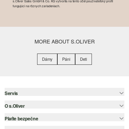
s.Oliver Sales GmbH & Co. KG vytvorila na tento účel používateľský profil
fungujúci na rôznych zariadeniach.
MORE ABOUT S.OLIVER
Dámy
Páni
Deti
Servis
O s.Oliver
Pomoc a FAQ
Nápoveda k veľkostiam
Plaťte bezpečne
Leták
Vrátenie
s.Oliver Group