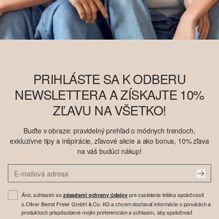
PRIHLÁSTE SA K ODBERU
NEWSLETTERA A ZÍSKAJTE 10%
ZĽAVU NA VŠETKO!
Buďte v obraze: pravidelný prehľad o módnych trendoch,
exkluzívne tipy a inšpirácie, zľavové akcie a ako bonus, 10% zľava
na váš budúci nákup!
Áno, súhlasím so
pre zasielanie letáka spoločnosti
zásadami ochrany údajov
s.Oliver Bernd Freier GmbH & Co. KG a chcem dostavať informácie o ponukách a
produktoch prispôsobené mojim preferenciám a súhlasím, aby spoločnosť