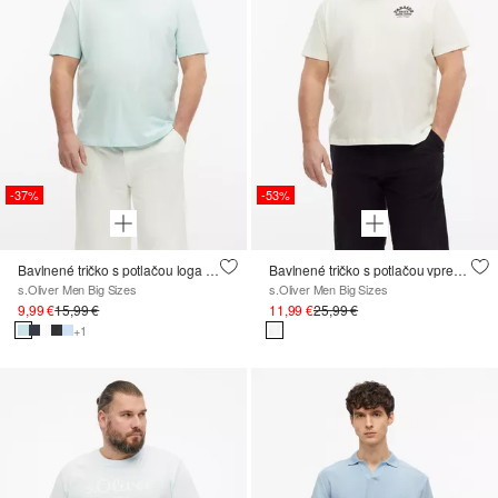
-37%
-53%
Bavlnené tričko s potlačou loga a výstrihom do V
Bavlnené tričko s potlačou vpredu aj vzadu
s.Oliver Men Big Sizes
s.Oliver Men Big Sizes
9,99 €
15,99 €
11,99 €
25,99 €
+1