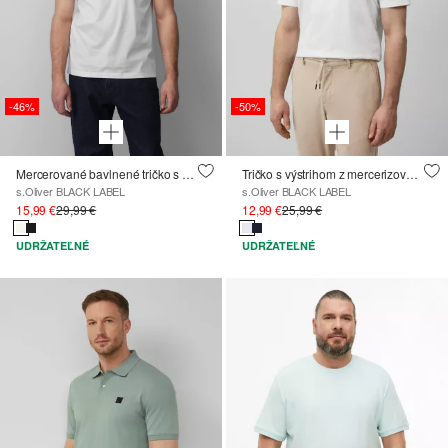
-46%
-50%
Mercerované bavlnené tričko s detailom loga
Tričko s výstrihom z mercerizovaného bavlneného džerseja
s.Oliver BLACK LABEL
s.Oliver BLACK LABEL
15,99 €
29,99 €
12,99 €
25,99 €
UDRŽATEĽNÉ
UDRŽATEĽNÉ