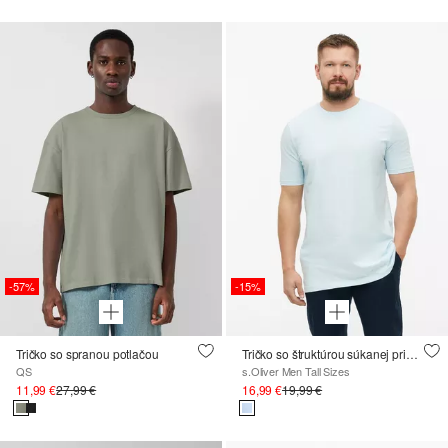
-57%
-15%
Tričko so spranou potlačou
Tričko so štruktúrou súkanej priadze a detailom loga
QS
s.Oliver Men Tall Sizes
11,99 €
27,99 €
16,99 €
19,99 €