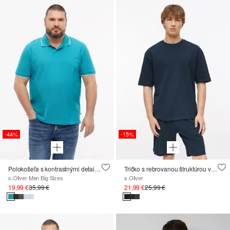
-44%
-15%
Polokošeľa s kontrastnými detailmi
Tričko s rebrovanou štruktúrou v modernom strihu
s.Oliver Men Big Sizes
s.Oliver
19,99 €
35,99 €
21,99 €
25,99 €