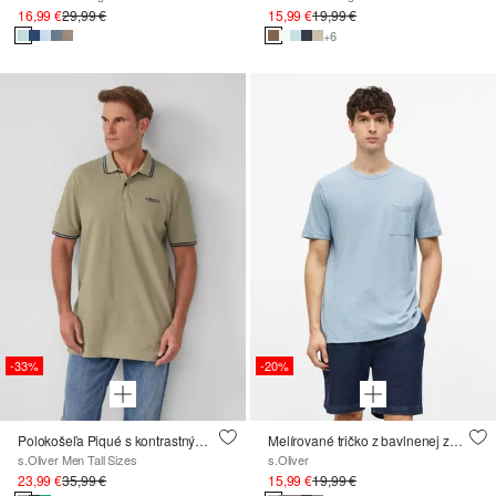
16,99 €
29,99 €
15,99 €
19,99 €
+6
-33%
-20%
Polokošeľa Piqué s kontrastnými detailmi a logom
Melírované tričko z bavlnenej zmesi s náprsným vreckom
s.Oliver Men Tall Sizes
s.Oliver
23,99 €
35,99 €
15,99 €
19,99 €