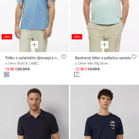
-33%
-35%
Tričko z usňahlého džerseja s nášivkou loga
Bavlnené tričko s potlačou vpredu
s.Oliver BLACK LABEL
s.Oliver Men Big Sizes
19,99 €
29,99 €
12,99 €
19,99 €