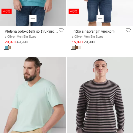
-40%
-46%
Pletená polokošeľa so štruktúrou plamennej priadze
Tričko s náprsným vreckom
s.Oliver Men Big Sizes
s.Oliver Men Big Sizes
29,99 €
49,99 €
15,99 €
29,99 €