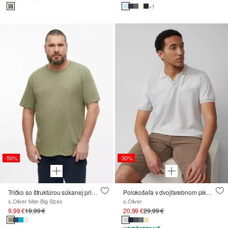
+1
-50%
-30%
Tričko so štruktúrou súkanej priadze a detailom loga
Polokošeľa v dvojfarebnom piké s náprsným vreckom
s.Oliver Men Big Sizes
s.Oliver
9,99 €
19,99 €
20,99 €
29,99 €