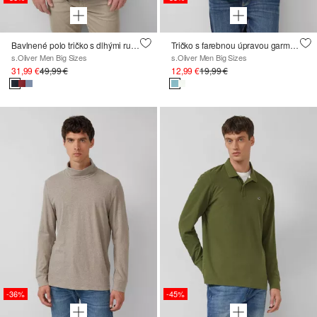
Bavlnené polo tričko s dlhými rukávmi a manžetami
Tričko s farebnou úpravou garment dye
s.Oliver Men Big Sizes
s.Oliver Men Big Sizes
31,99 €
49,99 €
12,99 €
19,99 €
-36%
-45%