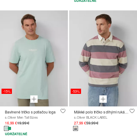
UDRŽATEĽNÉ
-15%
-53%
Bavlnené tričko s potlačou loga
Mäkké polo tričko s dlhými rukávmi v uvoľnenom strihu
s.Oliver Men Tall Sizes
s.Oliver BLACK LABEL
16,99 €
19,99 €
27,99 €
59,99 €
UDRŽATEĽNÉ