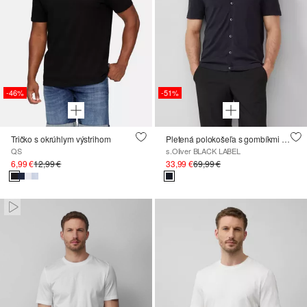
-46%
-51%
Tričko s okrúhlym výstrihom
Pletená polokošeľa s gombíkmi vyrobená zo zmesi bavlny a hodvábu
QS
s.Oliver BLACK LABEL
6,99 €
12,99 €
33,99 €
69,99 €
Paused • Muted