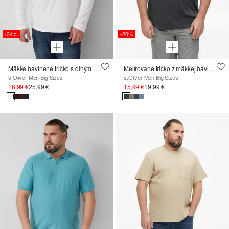
-34%
-20%
Mäkké bavlnené tričko s dlhým rukávom
Melírované tričko z mäkkej bavlnenej zmesi
s.Oliver Men Big Sizes
s.Oliver Men Big Sizes
16,99 €
25,99 €
15,99 €
19,99 €