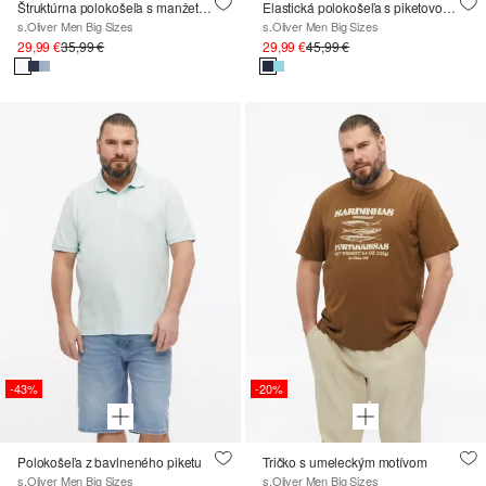
Štruktúrna polokošeľa s manžetami
Elastická polokošeľa s piketovou štruktúrou
s.Oliver Men Big Sizes
s.Oliver Men Big Sizes
29,99 €
35,99 €
29,99 €
45,99 €
-43%
-20%
Polokošeľa z bavlneného piketu
Tričko s umeleckým motívom
s.Oliver Men Big Sizes
s.Oliver Men Big Sizes