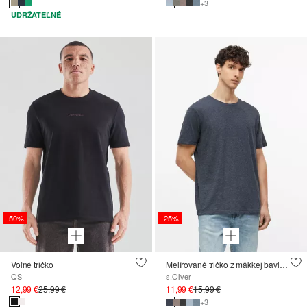
+3
UDRŽATEĽNÉ
-50%
-25%
Voľné tričko
Melírované tričko z mäkkej bavlnenej zmesi
QS
s.Oliver
12,99 €
25,99 €
11,99 €
15,99 €
+3