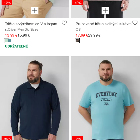
-12%
-40%
Tričko s výstrihom do V a logom
Pruhované tričko s dlhými rukávmi
s.Oliver Men Big Sizes
QS
13,99 €
15,99 €
17,99 €
29,99 €
UDRŽATEĽNÉ
-36%
-35%