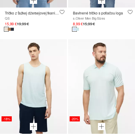
Tričko z ťažkej džersejovej tkaniny s vyšívanou nášivkou
Bavlnené tričko s potlačou loga
QS
s.Oliver Men Big Sizes
15,99 €
19,99 €
8,99 €
15,99 €
-18%
-20%