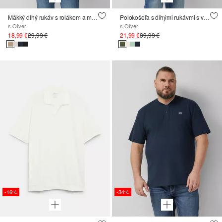
Mäkký dlhý rukáv s rolákom a manžetami
Polokošeľa s dlhými rukávmi s vafľovou textúrou a nášivkou s logom
s.Oliver
s.Oliver
18,99 €
29,99 €
21,99 €
39,99 €
-16%
-34%