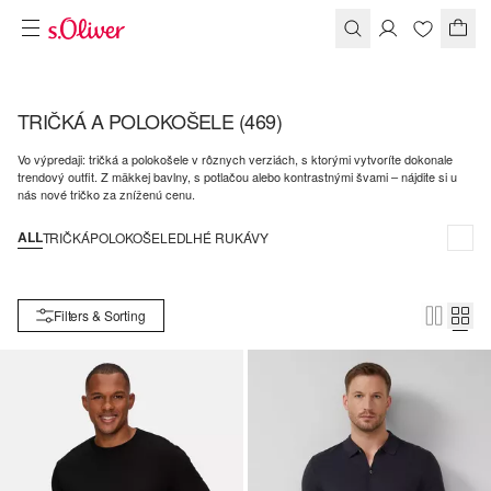
TRIČKÁ A POLOKOŠELE
(469)
Vo výpredaji: tričká a polokošele v rôznych verziách, s ktorými vytvoríte dokonale
trendový outfit. Z mäkkej bavlny, s potlačou alebo kontrastnými švami – nájdite si u
nás nové tričko za zníženú cenu.
ALL
TRIČKÁ
POLOKOŠELE
DLHÉ RUKÁVY
Filters & Sorting