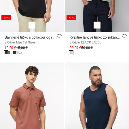
-18%
-50%
Bavlnené tričko s potlačou loga a výstrihom do V
Kvalitné ľanové tričko zo súkanej priadze
s.Oliver Men Tall Sizes
s.Oliver BLACK LABEL
12,99 €
15,99 €
29,99 €
59,99 €
+1