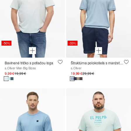
-50%
-33%
Bavlnené tričko s potlačou loga
Štruktúrna polokošeľa s manžetami
s.Oliver Men Big Sizes
s.Oliver
9,99 €
19,99 €
19,99 €
29,99 €