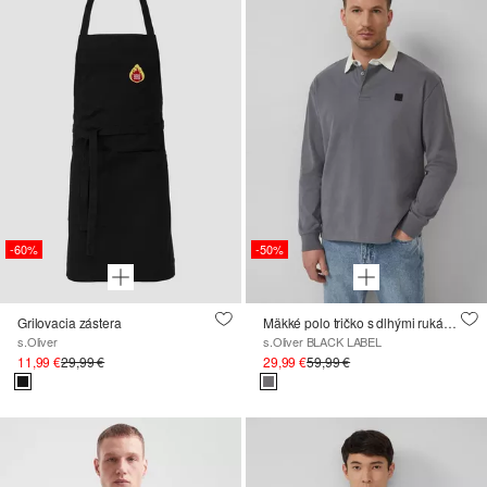
-60%
-50%
Grilovacia zástera
Mäkké polo tričko s dlhými rukávmi v uvoľnenom strihu
s.Oliver
s.Oliver BLACK LABEL
11,99 €
29,99 €
29,99 €
59,99 €