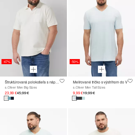
-47%
-50%
Štruktúrovaná polokošeľa s náprsným vreckom
Melírované tričko s výstrihom do V
s.Oliver Men Big Sizes
s.Oliver Men Tall Sizes
23,99 €
45,99 €
9,99 €
19,99 €