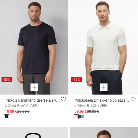
-33%
-15%
Tričko z usňahlého džerseja s výstrihom ku krku
Polokošeľa z mäkkého úpletu zo zmesi bavlny a hodvábu
s.Oliver BLACK LABEL
s.Oliver BLACK LABEL
19,99 €
29,99 €
58,99 €
69,99 €