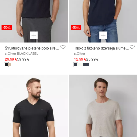
-50%
-50%
Štruktúrované pletené polo s rebrovanými manžetami
Tričko z ťažkého džerseja s umeleckým motívom ; Kolekcia zimných športov
s.Oliver BLACK LABEL
s.Oliver
29,99 €
59,99 €
12,99 €
25,99 €