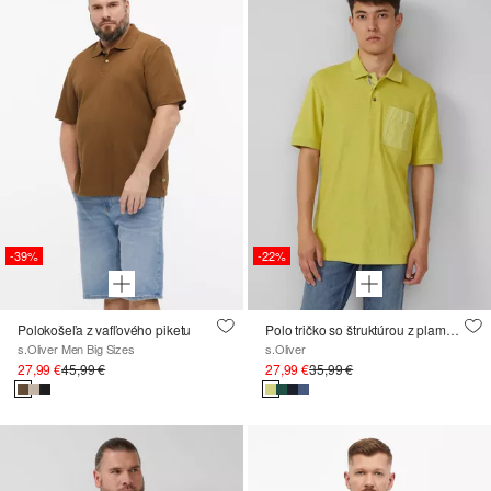
-39%
-22%
Polokošeľa z vafľového piketu
Polo tričko so štruktúrou z plamennej priadze a náprsným vreckom
s.Oliver Men Big Sizes
s.Oliver
27,99 €
45,99 €
27,99 €
35,99 €