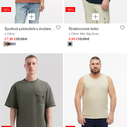
-22%
-50%
Športová polokošeľa s dvojfarebnou štruktúrou a náprsným vreckom
Štruktúrované tielko
s.Oliver
s.Oliver Men Big Sizes
27,99 €
35,99 €
9,99 €
19,99 €