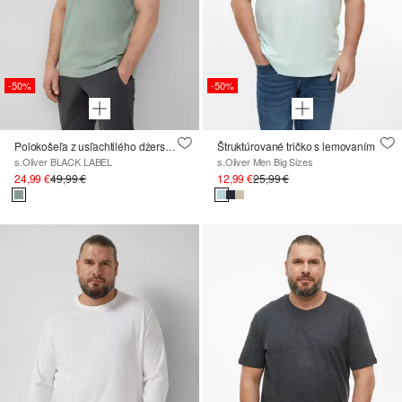
-50%
-50%
Polokošeľa z usľachtilého džerseja
Štruktúrované tričko s lemovaním
s.Oliver BLACK LABEL
s.Oliver Men Big Sizes
24,99 €
49,99 €
12,99 €
25,99 €