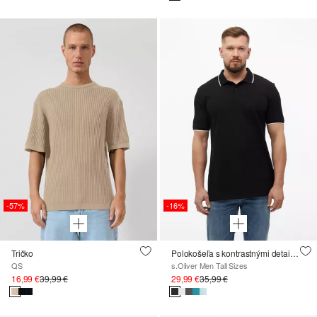
-57%
-16%
Tričko
Polokošeľa s kontrastnými detailmi
QS
s.Oliver Men Tall Sizes
16,99 €
39,99 €
29,99 €
35,99 €