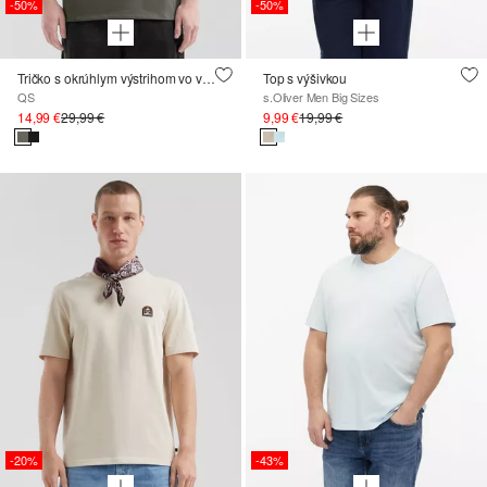
-50%
-50%
Tričko s okrúhlym výstrihom vo voľnom strihu s náprsnými vreckami
Top s výšivkou
QS
s.Oliver Men Big Sizes
14,99 €
29,99 €
9,99 €
19,99 €
-20%
-43%