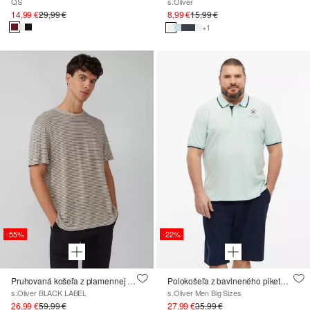
QS
s.Oliver
14,99 €
29,99 €
8,99 €
15,99 €
+1
-55%
-22%
Pruhovaná košeľa z plamennej priadze vyrobená z ľanu
Polokošeľa z bavlneného piketu s kontrastnými detailmi
s.Oliver BLACK LABEL
s.Oliver Men Big Sizes
26,99 €
59,99 €
27,99 €
35,99 €