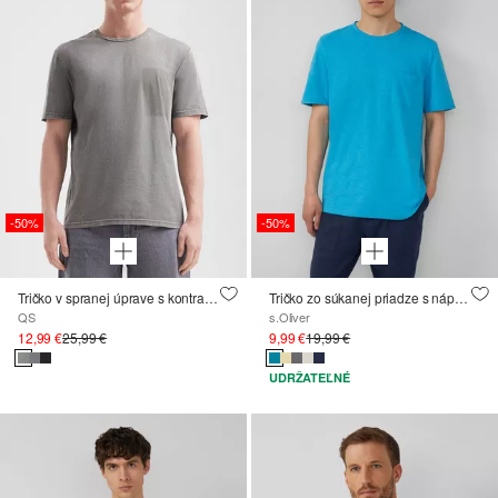
-50%
-50%
Tričko v spranej úprave s kontrastnými detailmi
Tričko zo súkanej priadze s náprsným vreckom a nezačistenými okrajmi
QS
s.Oliver
12,99 €
25,99 €
9,99 €
19,99 €
UDRŽATEĽNÉ