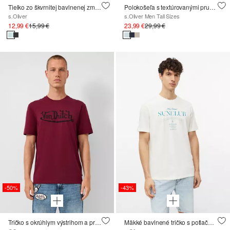
Tielko zo škvrnitej bavlnenej zmesi
Polokošeľa s textúrovanými pruhmi
s.Oliver
s.Oliver Men Tall Sizes
12,99 €
15,99 €
23,99 €
29,99 €
-50%
-43%
Tričko s okrúhlym výstrihom a prednou potlačou ; QS x Von Dutch
Mäkké bavlnené tričko s potlačou na prednom diele