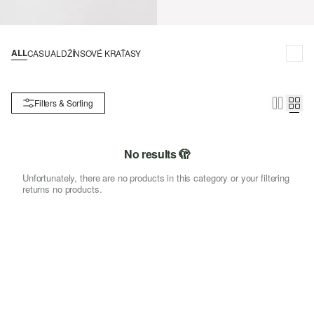
ALL
CASUAL
DŽÍNSOVÉ KRAŤASY
Filters & Sorting
No results 🫣
Unfortunately, there are no products in this category or your filtering
returns no products.