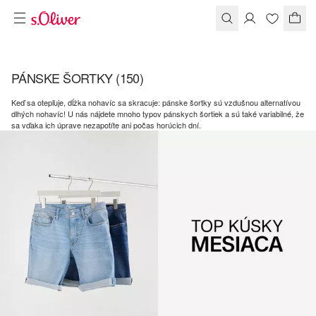
PÁNSKE ŠORTKY
(150)
Keď sa otepľuje, dĺžka nohavíc sa skracuje: pánske šortky sú vzdušnou alternatívou
dlhých nohavíc! U nás nájdete mnoho typov pánskych šortiek a sú také variabilné, že
sa vďaka ich úprave nezapotíte ani počas horúcich dní.