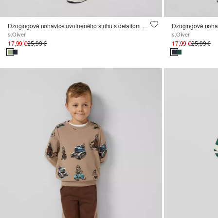
Džogingové nohavice uvoľneného strihu s detailom potlače
s.Oliver
s.Oliver
17,99 €
25,99 €
17,99 €
25,99 €