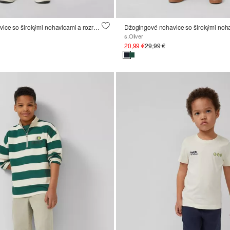
Džogingové nohavice so širokými nohavicami a rozrezanými vreckami
Džogingové nohavice so širokými noh
s.Oliver
20,99 €
29,99 €