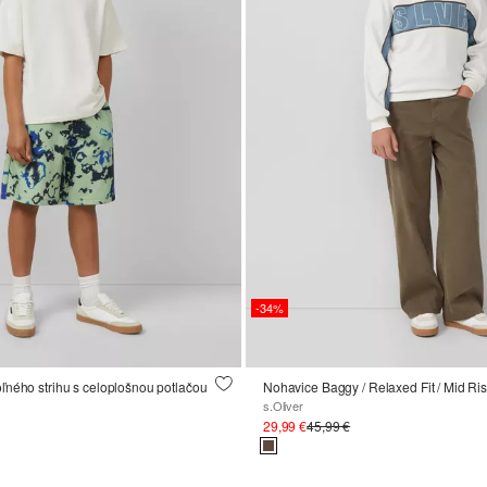
-34%
ľného strihu s celoplošnou potlačou
Nohavice Baggy / Relaxed Fit / Mid Ri
s.Oliver
29,99 €
45,99 €