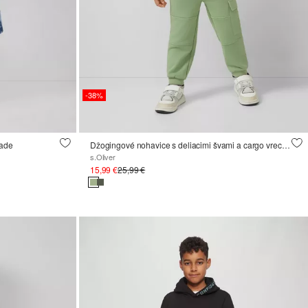
-38%
ľade
Džogingové nohavice s deliacimi švami a cargo vreckom
s.Oliver
15,99 €
25,99 €