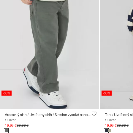
-33%
-33%
Vrecovitý strih / Uvoľnený strih / Stredne vysoké nohavice / Široké nohavice
s.Oliver
s.Oliver
19,99 €
29,99 €
19,99 €
29,99 €