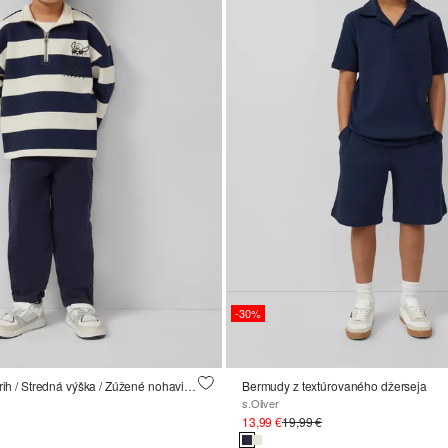
-30%
Toni / Uvoľnený strih / Stredná výška / Zúžené nohavice / Elastický pás
Bermudy z textúrovaného džerseja
s.Oliver
13,99 €
19,99 €