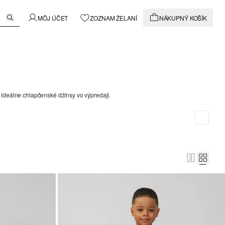
MÔJ ÚČET
ZOZNAM ŽELANÍ
NÁKUPNÝ KOŠÍK
i ideálne chlapčenské džínsy vo výpredaji.