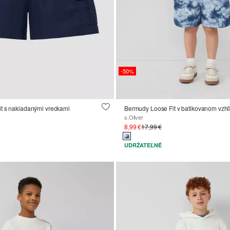
-50%
t s nakladanými vreckami
Bermudy Loose Fit v batikovanom vzh
s.Oliver
8,99 €
17,99 €
UDRŽATEĽNÉ