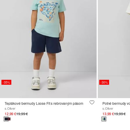
-35%
-30%
Teplákové bermudy Loose Fit s rebrovaným pásom
Potné bermudy vo
s.Oliver
s.Oliver
12,99 €
19,99 €
13,99 €
19,99 €