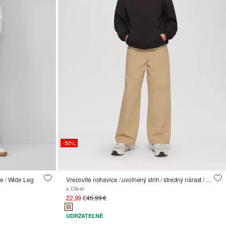
-50%
se / Wide Leg
Vrecovité nohavice / uvoľnený strih / stredný nárast / široké nohavice
s.Oliver
22,99 €
45,99 €
UDRŽATEĽNÉ