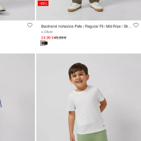
-45%
Bavlnené nohavice Pete / Regular Fit / Mid Rise / Straight Leg
s.Oliver
24,99 €
45,99 €