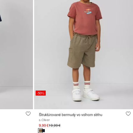
-50%
Štruktúrované bermudy vo voľnom strihu
s.Oliver
9,99 €
19,99 €