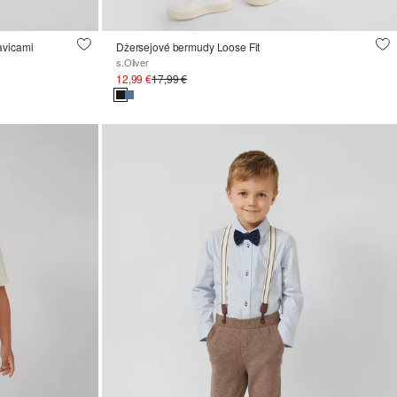
avicami
Džersejové bermudy Loose Fit
s.Oliver
12,99 €
17,99 €