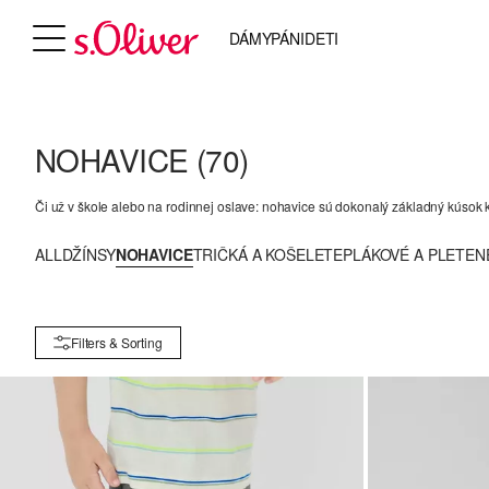
DÁMY
PÁNI
DETI
NOHAVICE
(70)
Či už v škole alebo na rodinnej oslave: nohavice sú dokonalý základný kúsok k
ALL
DŽÍNSY
NOHAVICE
TRIČKÁ A KOŠELE
TEPLÁKOVÉ A PLETEN
Filters & Sorting