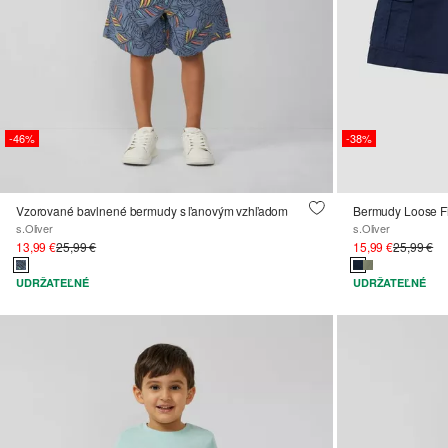
-46%
-38%
Vzorované bavlnené bermudy s ľanovým vzhľadom
Bermudy Loose Fi
s.Oliver
s.Oliver
13,99 €
25,99 €
15,99 €
25,99 €
UDRŽATEĽNÉ
UDRŽATEĽNÉ