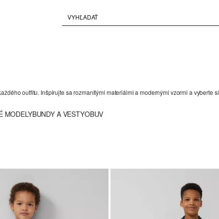
aždého outfitu. Inšpirujte sa rozmanitými materiálmi a modernými vzormi a vyberte s
É MODELY
BUNDY A VESTY
OBUV