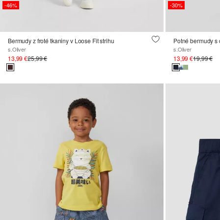
-46%
-30%
Bermudy z froté tkaniny v Loose Fit strihu
Potné bermudy s 
s.Oliver
s.Oliver
13,99 €
25,99 €
13,99 €
19,99 €