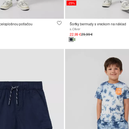
-23%
celoplošnou potlačou
Šortky bermudy s vreckom na náklad
s.Oliver
22,99 €
29,99 €