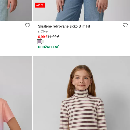
-41%
Skrátené rebrované tričko Slim Fit
s.Oliver
6,99 €
11,99 €
UDRŽATEĽNÉ