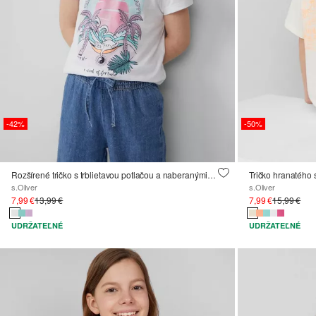
-42%
-50%
Rozšírené tričko s trblietavou potlačou a naberanými rukávmi
Tričko hranatého 
s.Oliver
s.Oliver
7,99 €
13,99 €
7,99 €
15,99 €
UDRŽATEĽNÉ
UDRŽATEĽNÉ