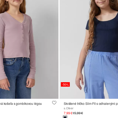
-50%
ná košeľa s gombíkovou légou
Skrátené tričko Slim Fit s odhalenými 
s.Oliver
7,99 €
15,99 €