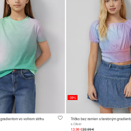
-39%
 gradientom vo voľnom strihu
Tričko bez ramien s farebným gradien
s.Oliver
13,99 €
22,99 €