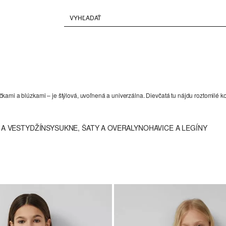
ričkami a blúzkami – je štýlová, uvoľnená a univerzálna. Dievčatá tu nájdu roztomilé k
 A VESTY
DŽÍNSY
SUKNE, ŠATY A OVERALY
NOHAVICE A LEGÍNY