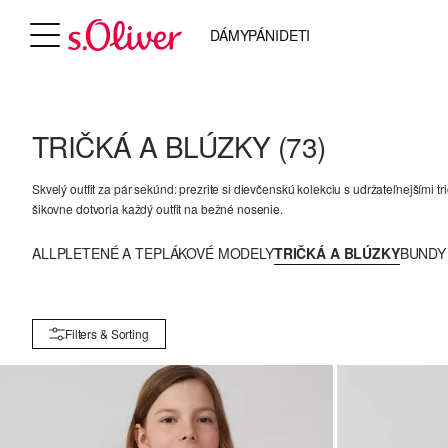
DÁMY
PÁNI
DETI
TRIČKÁ A BLÚZKY
(73)
Skvelý outfit za pár sekúnd: prezrite si dievčenskú kolekciu s udržateľnejšími t
šikovne dotvoria každý outfit na bežné nosenie.
ALL
PLETENÉ A TEPLÁKOVÉ MODELY
TRIČKÁ A BLÚZKY
BUNDY
Filters & Sorting