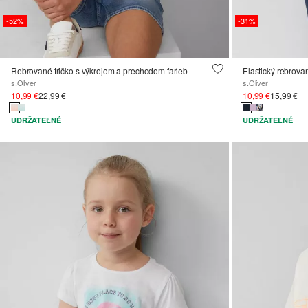
-52%
-31%
Rebrované tričko s výkrojom a prechodom farieb
Elastický rebrova
s.Oliver
s.Oliver
10,99 €
22,99 €
10,99 €
15,99 €
UDRŽATEĽNÉ
UDRŽATEĽNÉ