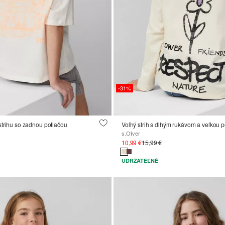
-31%
strihu so zadnou potlačou
s.Oliver
10,99 €
15,99 €
UDRŽATEĽNÉ