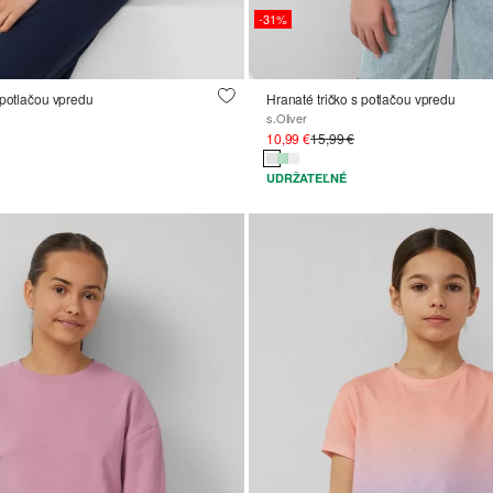
-31%
 potlačou vpredu
Hranaté tričko s potlačou vpredu
s.Oliver
10,99 €
15,99 €
UDRŽATEĽNÉ