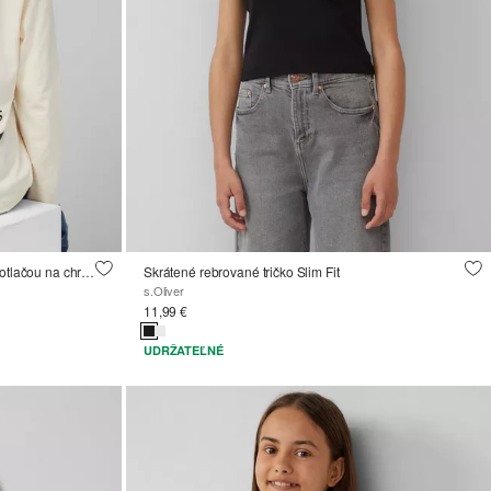
Voľný strih s dlhým rukávom a veľkou potlačou na chrbte
Skrátené rebrované tričko Slim Fit
s.Oliver
11,99 €
UDRŽATEĽNÉ