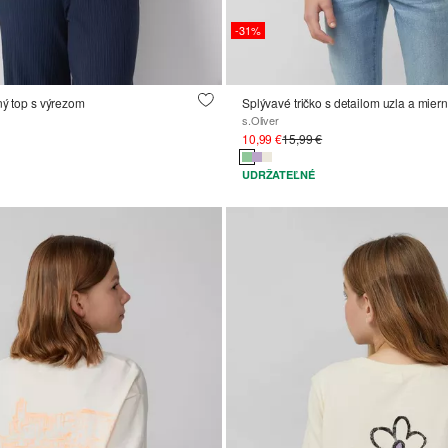
-31%
ný top s výrezom
Splývavé tričko s detailom uzla a mie
s.Oliver
10,99 €
15,99 €
UDRŽATEĽNÉ