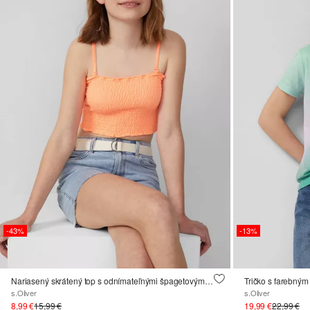
-43%
-13%
Nariasený skrátený top s odnímateľnými špagetovými ramienkami
Tričko s farebným
s.Oliver
s.Oliver
8,99 €
15,99 €
19,99 €
22,99 €