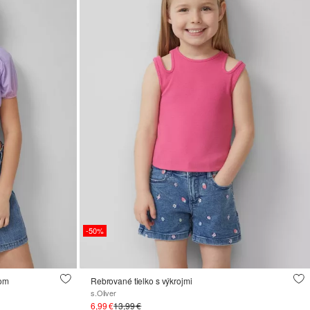
-50%
tom
Rebrované tielko s výkrojmi
s.Oliver
6,99 €
13,99 €