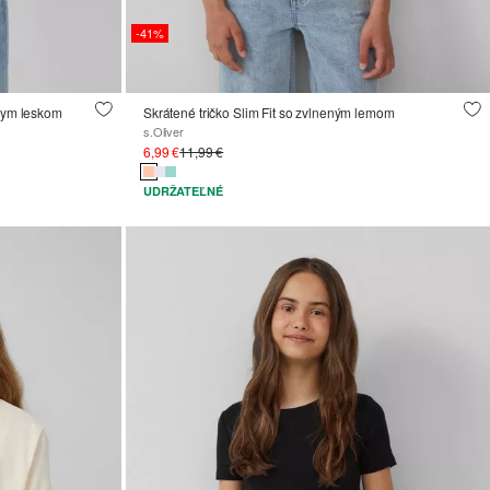
-41%
rnym leskom
Skrátené tričko Slim Fit so zvlneným lemom
s.Oliver
6,99 €
11,99 €
UDRŽATEĽNÉ