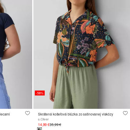
-58%
plecami
Skrátená košeľová blúzka zo satinovanej viskózy
s.Oliver
14,99 €
35,99 €