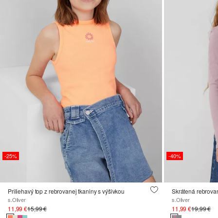
-25%
-40%
Priliehavý top z rebrovanej tkaniny s výšivkou
Skrátená rebrova
s.Oliver
s.Oliver
11,99 €
15,99 €
11,99 €
19,99 €