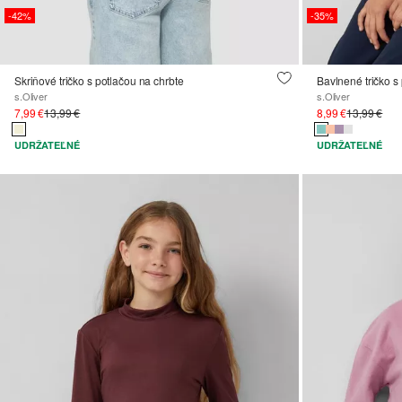
-42%
-35%
Skriňové tričko s potlačou na chrbte
Bavlnené tričko s
s.Oliver
s.Oliver
7,99 €
13,99 €
8,99 €
13,99 €
UDRŽATEĽNÉ
UDRŽATEĽNÉ