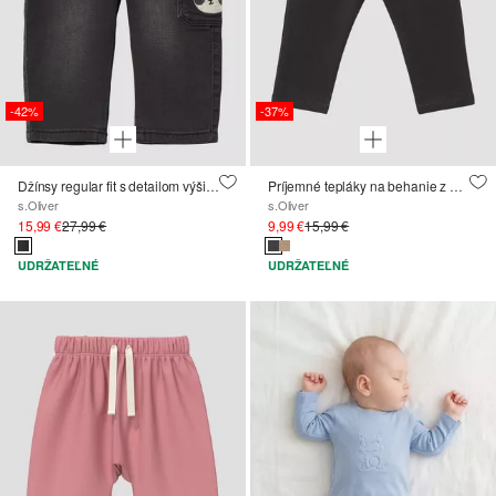
-42%
-37%
Džínsy regular fit s detailom výšivky / mäkká a teplá vnútorná strana
Príjemné tepláky na behanie z bavlneného potu
s.Oliver
s.Oliver
15,99 €
27,99 €
9,99 €
15,99 €
UDRŽATEĽNÉ
UDRŽATEĽNÉ