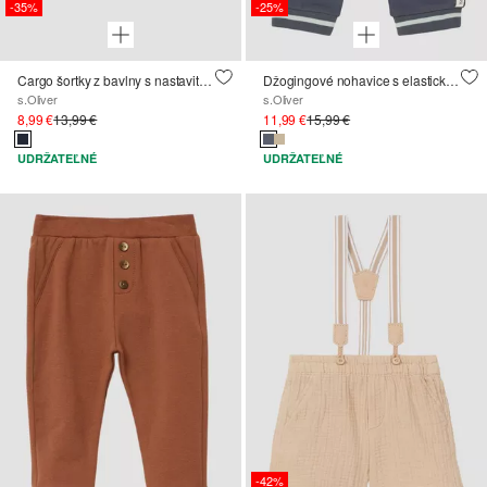
-35%
-25%
Cargo šortky z bavlny s nastaviteľným elastickým pásom
Džogingové nohavice s elastickým pásom
s.Oliver
s.Oliver
8,99 €
13,99 €
11,99 €
15,99 €
UDRŽATEĽNÉ
UDRŽATEĽNÉ
-42%