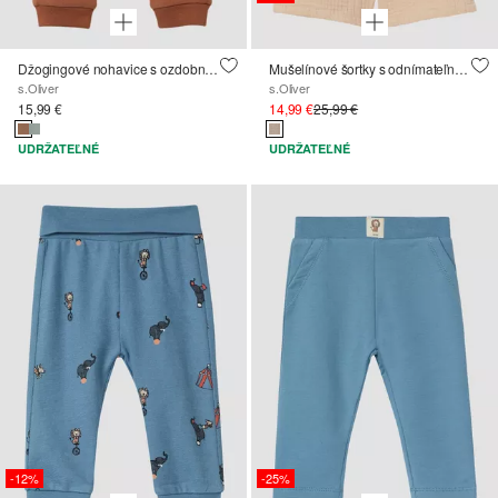
Džogingové nohavice s ozdobnou gombíkovou légou
Mušelínové šortky s odnímateľnými trakmi
s.Oliver
s.Oliver
15,99 €
14,99 €
25,99 €
UDRŽATEĽNÉ
UDRŽATEĽNÉ
-12%
-25%