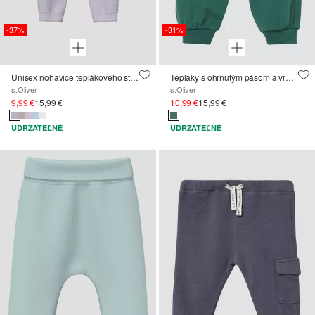
-37%
-31%
Unisex nohavice teplákového strihu s ohrnutým pásom
Tepláky s ohrnutým pásom a vreckami
s.Oliver
s.Oliver
9,99 €
15,99 €
10,99 €
15,99 €
UDRŽATEĽNÉ
UDRŽATEĽNÉ