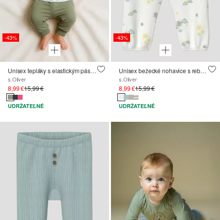
-43%
-43%
Unisex tepláky s elastickým pásom
Unisex bežecké nohavice s rebrovaným pásom vo voľnom strihu
s.Oliver
s.Oliver
8,99 €
15,99 €
8,99 €
15,99 €
UDRŽATEĽNÉ
UDRŽATEĽNÉ