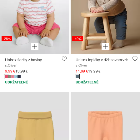
-28%
-40%
Unisex šortky z bavlny
Unisex tepláky v džínsovom vzhľade
s.Oliver
s.Oliver
9,99 €
13,99 €
11,99 €
19,99 €
UDRŽATEĽNÉ
UDRŽATEĽNÉ