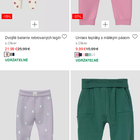
-15%
-37%
Dvojité balenie rebrovaných legín
Unisex tepláky s mäkkým pásom
s.Oliver
s.Oliver
21,99 €
25,99 €
9,99 €
15,99 €
+1
UDRŽATEĽNÉ
UDRŽATEĽNÉ