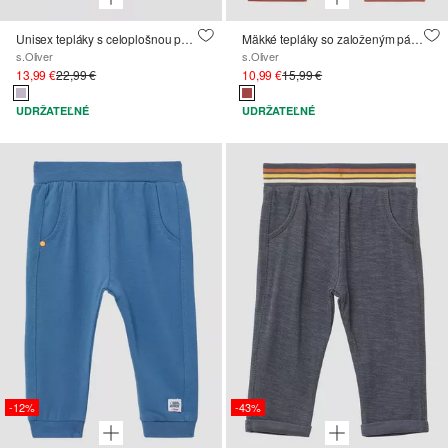
Unisex tepláky s celoplošnou potlačou z Ľahkej tkaniny na potenie
Mäkké tepláky so založeným pásom
s.Oliver
s.Oliver
13,99 €
22,99 €
10,99 €
15,99 €
UDRŽATEĽNÉ
UDRŽATEĽNÉ
-12%
-43%