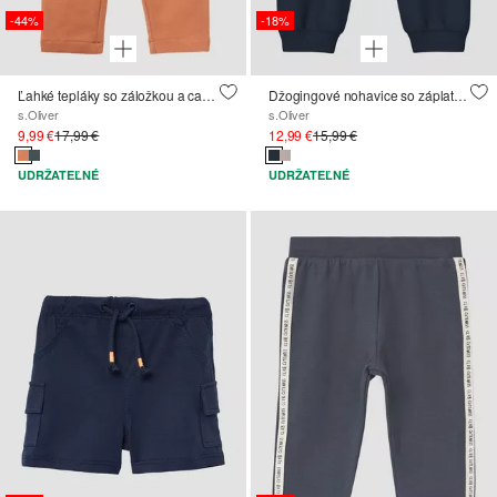
-44%
-18%
Ľahké tepláky so záložkou a cargo vreckami
Džogingové nohavice so záplatovanými vreckami
s.Oliver
s.Oliver
9,99 €
17,99 €
12,99 €
15,99 €
UDRŽATEĽNÉ
UDRŽATEĽNÉ