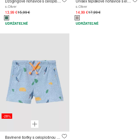
Džogingové nohavice s celoplošnou potlačou
Unisex teplákové nohavice s elastickým pásom a nákladnými vreckami
s.Oliver
s.Oliver
13,99 €
15,99 €
14,99 €
17,99 €
UDRŽATEĽNÉ
UDRŽATEĽNÉ
-28%
Bavlnené šortky s celoplošnou potlačou