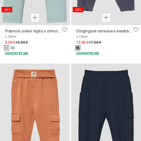
-43%
-22%
Príjemné unisex legíny s ohrnutým pásom
Džogingové nohavice s elastickým pásom z textúrovaného džerseja
s.Oliver
s.Oliver
8,99 €
15,99 €
13,99 €
17,99 €
UDRŽATEĽNÉ
UDRŽATEĽNÉ