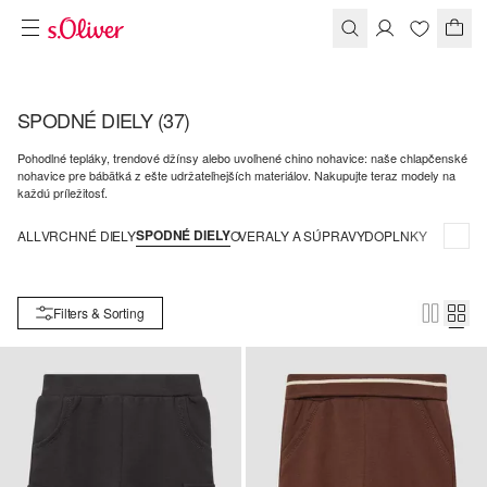
SPODNÉ DIELY
(37)
Pohodlné tepláky, trendové džínsy alebo uvoľnené chino nohavice: naše chlapčenské
nohavice pre bábätká z ešte udržateľnejších materiálov. Nakupujte teraz modely na
každú príležitosť.
SPODNÉ DIELY
ALL
VRCHNÉ DIELY
OVERALY A SÚPRAVY
DOPLNKY
Filters & Sorting