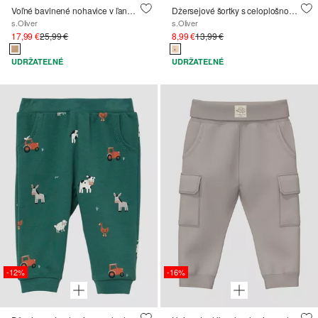
Voľné bavlnené nohavice v ľanovom vzhľade
Džersejové šortky s celoplošnou potlačou a šnúrkou
s.Oliver
s.Oliver
17,99 €
25,99 €
8,99 €
13,99 €
UDRŽATEĽNÉ
UDRŽATEĽNÉ
-12%
-16%