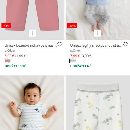
-41%
-42%
Unisex bežecké nohavice s nastaviteľným elastickým pásom
Unisex legíny s rebrovanou štruktúrou
s.Oliver
s.Oliver
6,99 €
11,99 €
7,99 €
13,99 €
UDRŽATEĽNÉ
UDRŽATEĽNÉ