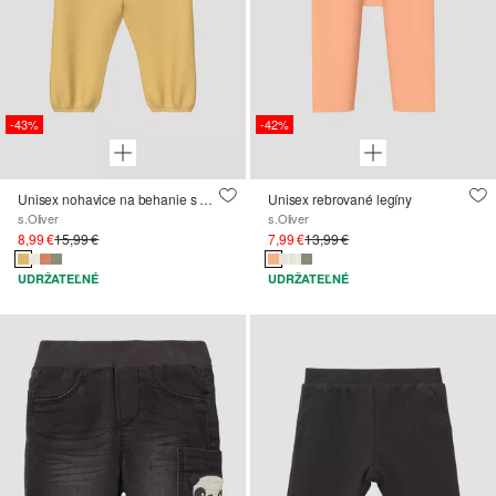
-43%
-42%
Unisex nohavice na behanie s ohrnutým pásom
Unisex rebrované legíny
s.Oliver
s.Oliver
8,99 €
15,99 €
7,99 €
13,99 €
UDRŽATEĽNÉ
UDRŽATEĽNÉ