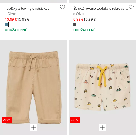
Tepláky z bavlny s nášivkou
Štruktúrované tepláky s rebrovaným pásom
s.Oliver
s.Oliver
13,99 €
15,99 €
8,99 €
15,99 €
UDRŽATEĽNÉ
UDRŽATEĽNÉ
-30%
-35%