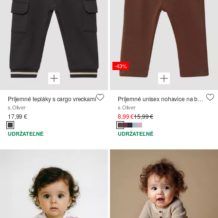
-43%
Príjemné tepláky s cargo vreckami
Príjemné unisex nohavice na behanie s ohrnutým pásom
s.Oliver
s.Oliver
17,99 €
8,99 €
15,99 €
UDRŽATEĽNÉ
UDRŽATEĽNÉ