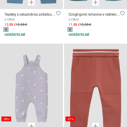
Tepláky s celoplošnou potlačou z textúrovaného džerseja
Džogingové nohavice s nášivkou na štítku
s.Oliver
s.Oliver
13,99 €
15,99 €
11,99 €
15,99 €
UDRŽATEĽNÉ
UDRŽATEĽNÉ
-39%
-31%