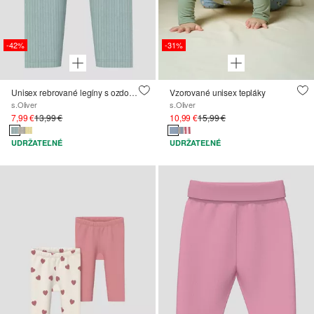
-42%
-31%
Unisex rebrované legíny s ozdobnými gombíkmi
Vzorované unisex tepláky
s.Oliver
s.Oliver
7,99 €
13,99 €
10,99 €
15,99 €
UDRŽATEĽNÉ
UDRŽATEĽNÉ