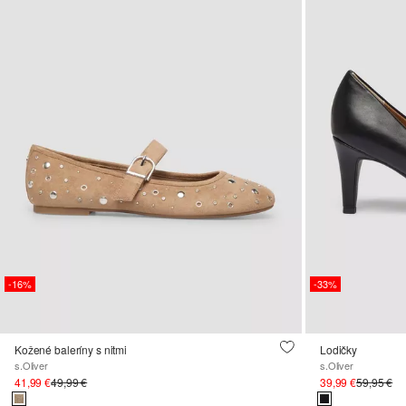
-16%
-33%
Kožené baleríny s nitmi
Lodičky
s.Oliver
s.Oliver
41,99 €
49,99 €
39,99 €
59,95 €