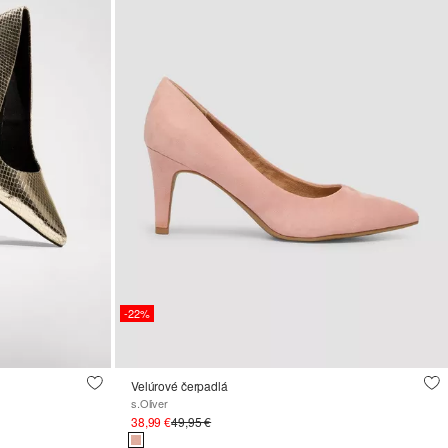
-22%
Velúrové čerpadlá
s.Oliver
38,99 €
49,95 €