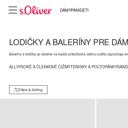
DÁMY
PÁNI
DETI
LODIČKY A BALERÍNY PRE DÁ
Baleríny a lodičky sú ideálne na každú príležitosť a vášmu outfitu zapožičajú 
ALL
VYSOKÉ A ČLENKOVÉ ČIŽMY
TENISKY A POLTOPÁNKY
SAND
Filters & Sorting