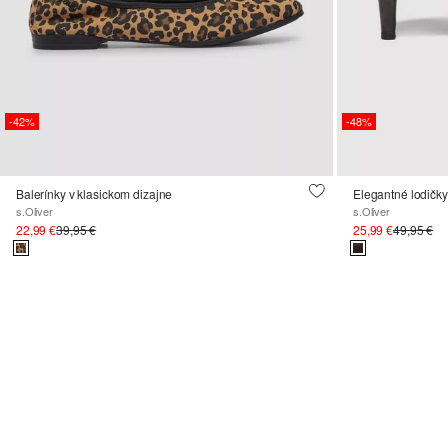
-42%
-48%
Balerínky v klasickom dizajne
Elegantné lodičk
s.Oliver
s.Oliver
22,99 €
39,95 €
25,99 €
49,95 €