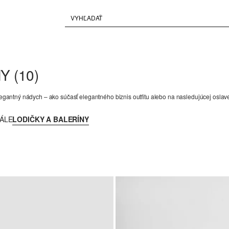
MY
(10)
elegantný nádych – ako súčasť elegantného biznis outfitu alebo na nasledujúcej oslav
ÁLE
LODIČKY A BALERÍNY