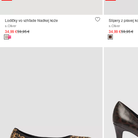
Lodičky vo vzhľade hladkej kože
Slipery z pravej k
s.Oliver
s.Oliver
34,99 €
59,95 €
34,99 €
59,95 €