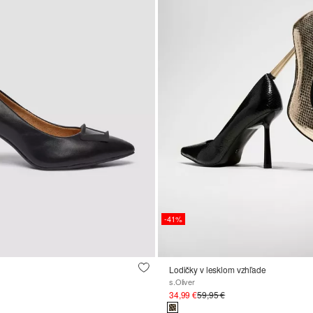
-41%
Lodičky v lesklom vzhľade
s.Oliver
34,99 €
59,95 €