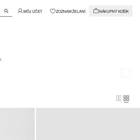
MÔJ ÚČET
ZOZNAM ŽELANÍ
NÁKUPNÝ KOŠÍK
e.