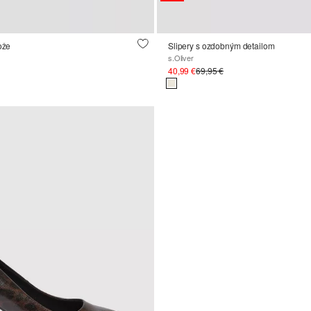
ože
Slipery s ozdobným detailom
s.Oliver
40,99 €
69,95 €