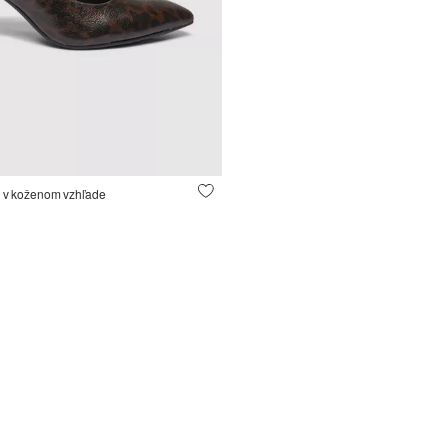
y v koženom vzhľade