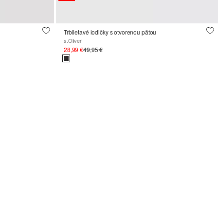
Trblietavé lodičky s otvorenou pätou
s.Oliver
28,99 €
49,95 €