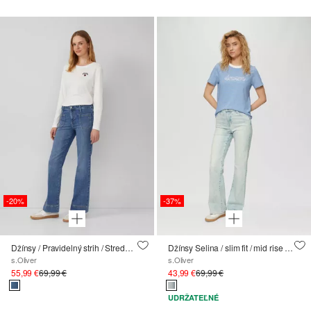
-20%
-37%
Džínsy / Pravidelný strih / Stredne vysoký strih / Rozšírené nohavice / Vrecká s nášivkami
Džínsy Selina / slim fit / mid rise / flared leg
s.Oliver
s.Oliver
55,99 €
69,99 €
43,99 €
69,99 €
UDRŽATEĽNÉ