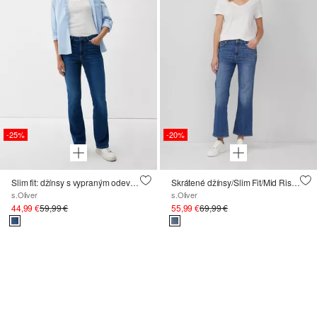
-25%
-20%
Slim fit: džínsy s vypraným odevom
Skrátené džínsy/Slim Fit/Mid Rise/Flared Leg
s.Oliver
s.Oliver
44,99 €
59,99 €
55,99 €
69,99 €