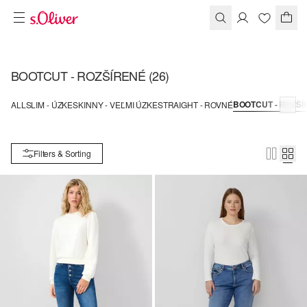
BOOTCUT - ROZŠÍRENÉ
(26)
BOOTCUT - ROZŠÍ
ALL
SLIM - ÚZKE
SKINNY - VEĽMI ÚZKE
STRAIGHT - ROVNÉ
Filters & Sorting