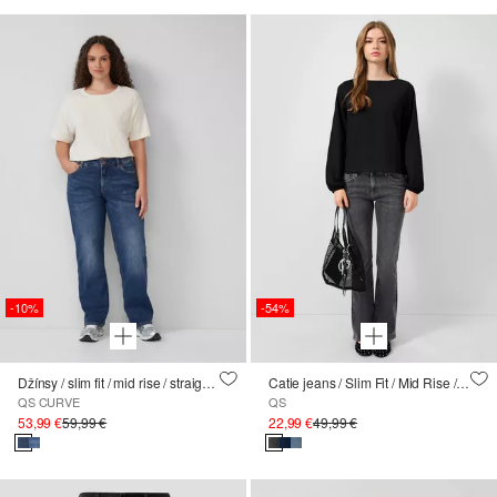
-10%
-54%
Džínsy / slim fit / mid rise / straight leg
Catie jeans / Slim Fit / Mid Rise / Bootcut Leg
QS CURVE
QS
53,99 €
59,99 €
22,99 €
49,99 €