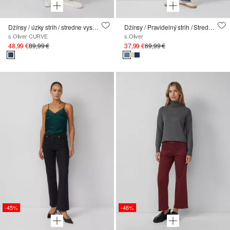
Džínsy / úzky strih / stredne vysoký strih / rozšírené nohavice / otvorený spodný okraj
Džínsy / Pravidelný strih / Stredne vysoký strih / Rozšírené nohavice / Rozstrapkaný lem
s.Oliver CURVE
s.Oliver
48,99 €
89,99 €
37,99 €
69,99 €
-45%
-46%