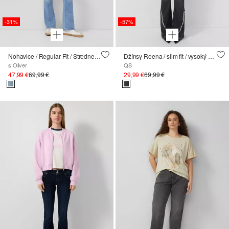
-31%
-57%
Nohavice / Regular Fit / Stredne vysoký pás / Bootcut Leg
Džínsy Reena / slim fit / vysoký strih / rozšírené nohavice
s.Oliver
QS
47,99 €
69,99 €
29,99 €
69,99 €