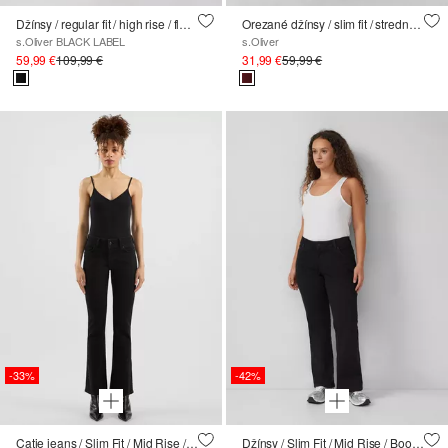
Džínsy / regular fit / high rise / flared leg / s drahokamami
Orezané džínsy / slim fit / stredný nárast / rozšírená nohavica / otvorený lem
s.Oliver BLACK LABEL
s.Oliver
59,99 €
109,99 €
31,99 €
59,99 €
-33%
-42%
Catie jeans / Slim Fit / Mid Rise / Bootcut Leg
Džínsy / Slim Fit / Mid Rise / Bootcut Leg