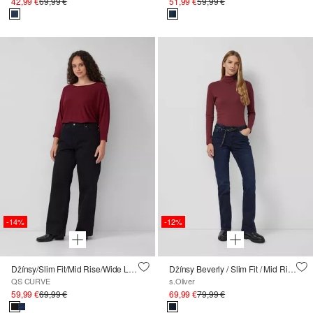
42,99 €
69,99 €
51,99 €
59,99 €
-14%
-12%
Džínsy/Slim Fit/Mid Rise/Wide Leg/superstreč
Džínsy Beverly / Slim Fit / Mid Rise / Slim Bootcut / s opaskom
QS CURVE
s.Oliver
59,99 €
69,99 €
69,99 €
79,99 €