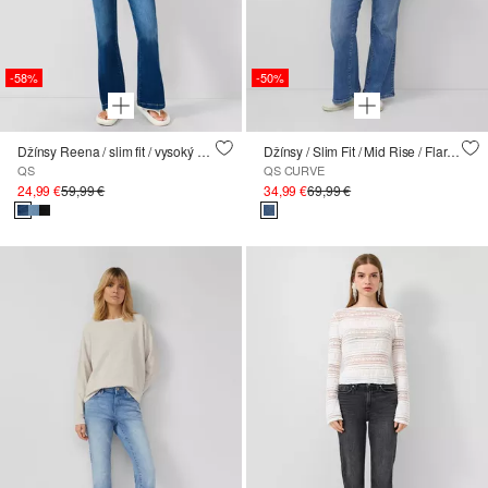
-58%
-50%
Džínsy Reena / slim fit / vysoký strih / rozšírené nohavice
Džínsy / Slim Fit / Mid Rise / Flared Leg
QS
QS CURVE
24,99 €
59,99 €
34,99 €
69,99 €