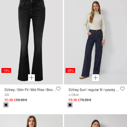
-15%
-25%
Džínsy / Slim Fit / Mid Rise / Bootcut Leg
Džínsy Suri / regular fit / vysoký strih / široké nohavice / detaily švov
QS
s.Oliver
50,99 €
59,99 €
59,99 €
79,99 €