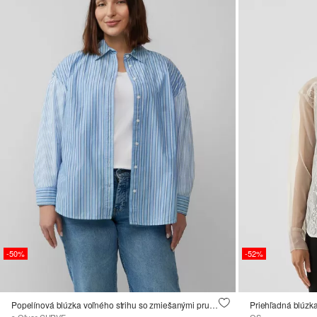
-50%
-52%
Popelínová blúzka voľného strihu so zmiešanými pruhmi
Priehľadná blúzk