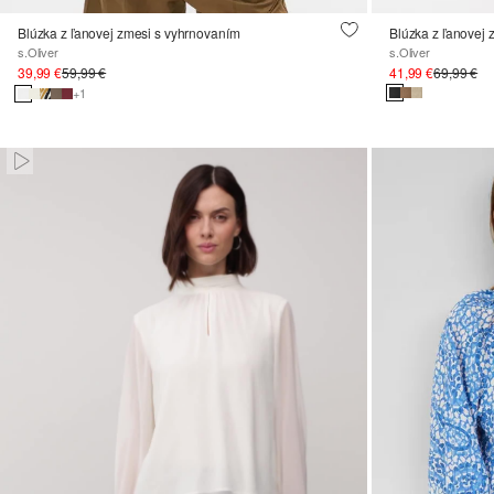
Blúzka z ľanovej zmesi s vyhrnovaním
Blúzka z ľanovej
s.Oliver
s.Oliver
39,99 €
59,99 €
41,99 €
69,99 €
+1
Paused • Muted