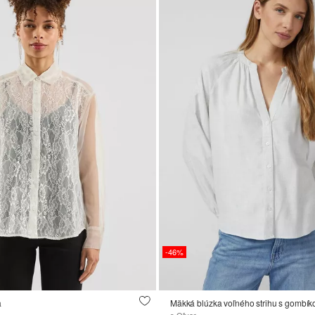
-46%
a
Mäkká blúzka voľného strihu s gombík