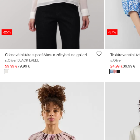
-25%
-37%
Šifonová blúzka s podšívkou a záhybmi na golieri
s.Oliver BLACK LABEL
s.Oliver
59,99 €
79,99 €
24,99 €
39,99 €