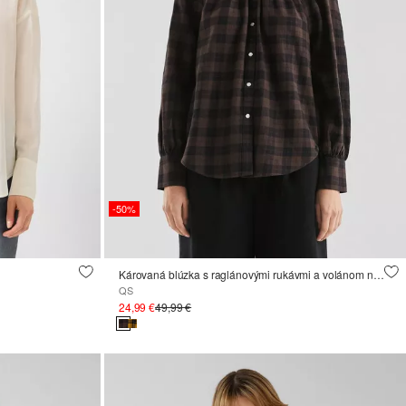
-50%
Károvaná blúzka s raglánovými rukávmi a volánom na stojacom golieri
QS
24,99 €
49,99 €