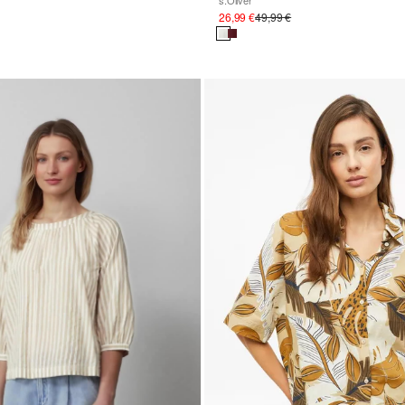
s.Oliver
26,99 €
49,99 €
d