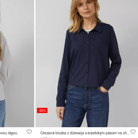
-50%
ovou légou
Orezaná blúzka z džerseja s elastickým pásom na chrbte