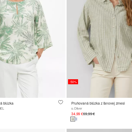
-50%
vá blúzka
Pruhovaná blúzka z ľanovej zmesi
BEL
s.Oliver
34,99 €
69,99 €