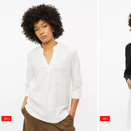
-33%
-40%