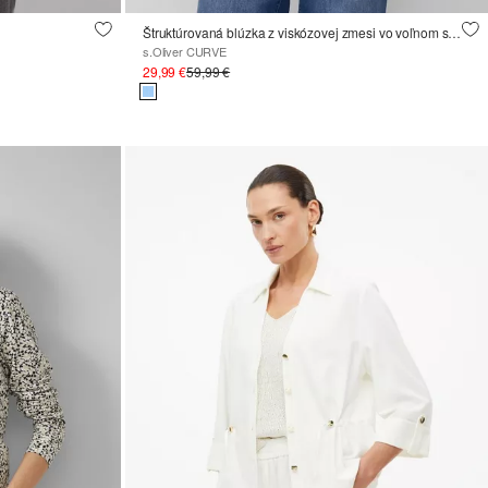
Štruktúrovaná blúzka z viskózovej zmesi vo voľnom strihu
s.Oliver CURVE
29,99 €
59,99 €