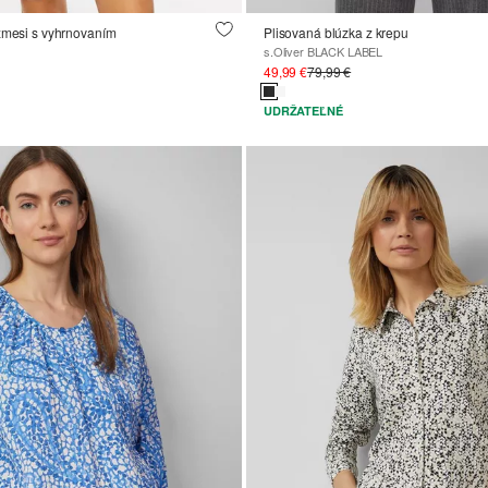
 zmesi s vyhrnovaním
Plisovaná blúzka z krepu
s.Oliver BLACK LABEL
49,99 €
79,99 €
UDRŽATEĽNÉ