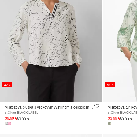
-42%
-51%
Viskózová blúzka s véčkovým výstrihom a celoplošnou potlačou
Viskózová tuniko
s.Oliver BLACK LABEL
s.Oliver BLACK LA
39,99 €
69,99 €
33,99 €
69,99 €