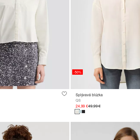
-50%
Splývavá blúzka
QS
24,99 €
49,99 €