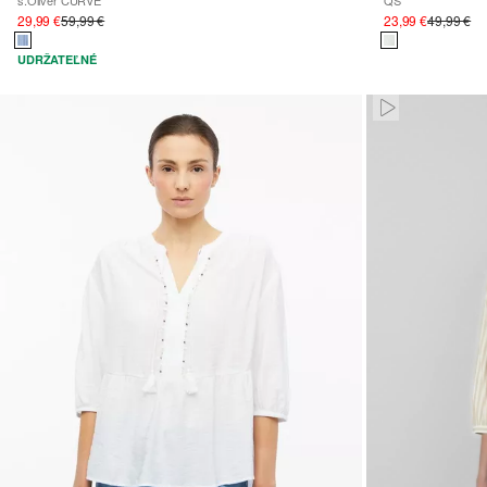
s.Oliver CURVE
QS
29,99 €
59,99 €
23,99 €
49,99 €
UDRŽATEĽNÉ
Paused • Mute