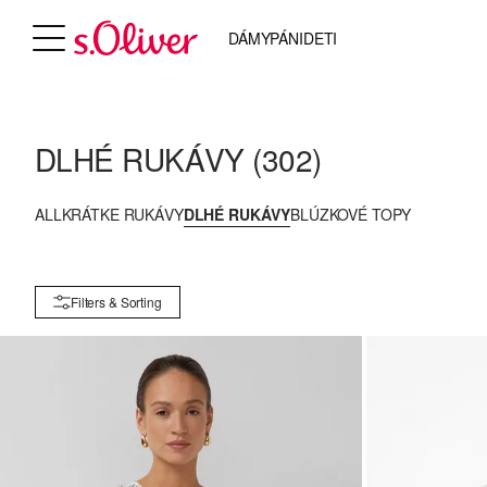
DÁMY
PÁNI
DETI
DLHÉ RUKÁVY
(302)
ALL
KRÁTKE RUKÁVY
DLHÉ RUKÁVY
BLÚZKOVÉ TOPY
Filters & Sorting