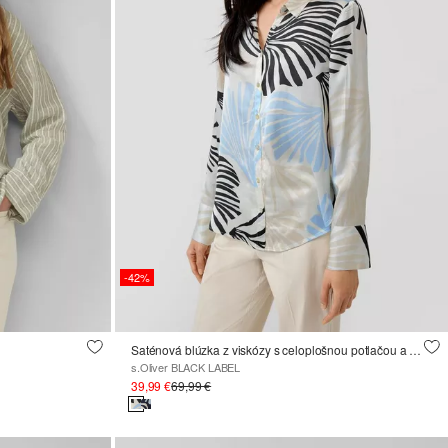
-42%
Saténová blúzka z viskózy s celoplošnou potlačou a manžetami
s.Oliver BLACK LABEL
39,99 €
69,99 €