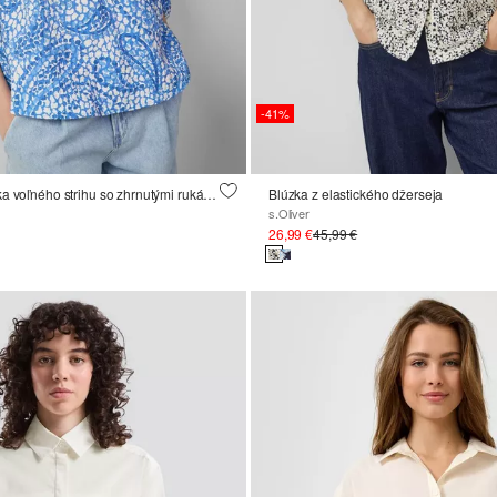
-41%
Textúrovaná blúzka voľného strihu so zhrnutými rukávmi a raglánovými rukávmi
Blúzka z elastického džerseja
s.Oliver
26,99 €
45,99 €