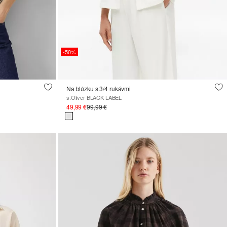
-50%
Na blúzku s 3/4 rukávmi
s.Oliver BLACK LABEL
49,99 €
99,99 €