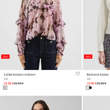
-50%
-50%
Ľahká blúzka s volánom
Bavlnená blúzka
QS
QS
24,99 €
49,99 €
19,99 €
39,99 €