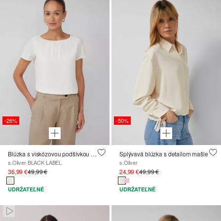
-26%
-50%
Blúzka s viskózovou podšívkou a okrúhlym výstrihom
Splývavá blúzka s detailom mašle
s.Oliver BLACK LABEL
s.Oliver
36,99 €
49,99 €
24,99 €
49,99 €
UDRŽATEĽNÉ
UDRŽATEĽNÉ
Paused • Muted