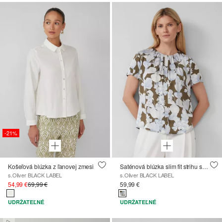
-21%
Košeľová blúzka z ľanovej zmesi
Saténová blúzka slim fit strihu so zbermi a celoplošnou potlačou
s.Oliver BLACK LABEL
s.Oliver BLACK LABEL
54,99 €
69,99 €
59,99 €
UDRŽATEĽNÉ
UDRŽATEĽNÉ