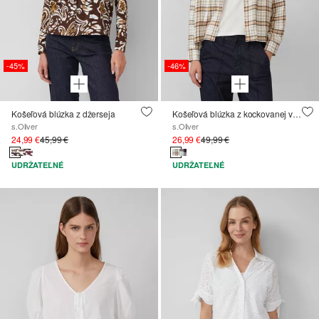
-45%
-46%
Košeľová blúzka z džerseja
Košeľová blúzka z kockovanej viskózovej zmesi so zberom
s.Oliver
s.Oliver
24,99 €
45,99 €
26,99 €
49,99 €
UDRŽATEĽNÉ
UDRŽATEĽNÉ