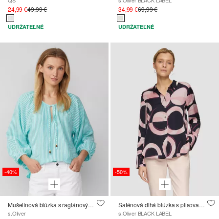
24,99 €
49,99 €
34,99 €
69,99 €
UDRŽATEĽNÉ
UDRŽATEĽNÉ
-40%
-50%
Mušelínová blúzka s raglánovými rukávmi a naberaním
Saténová dlhá blúzka s plisovanými detailmi
s.Oliver
s.Oliver BLACK LABEL