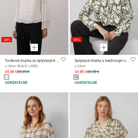
-28%
-30%
Tuniková blúzka so splývavými volánovými rukávmi
Splývavá blúzka s kvetinovým vzorom
s.Oliver BLACK LABEL
s.Oliver
49,99 €
69,99 €
34,99 €
49,99 €
UDRŽATEĽNÉ
UDRŽATEĽNÉ