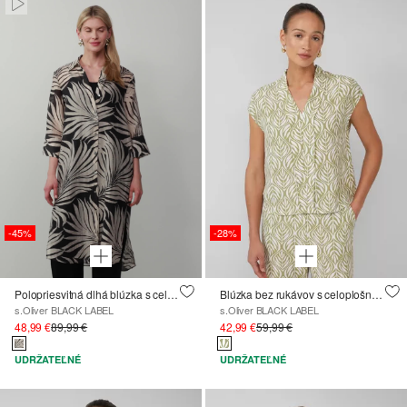
Paused • Muted
-45%
-28%
Polopriesvitná dlhá blúzka s celoplošnou potlačou
Blúzka bez rukávov s celoplošnou potlačou
s.Oliver BLACK LABEL
s.Oliver BLACK LABEL
48,99 €
89,99 €
42,99 €
59,99 €
UDRŽATEĽNÉ
UDRŽATEĽNÉ