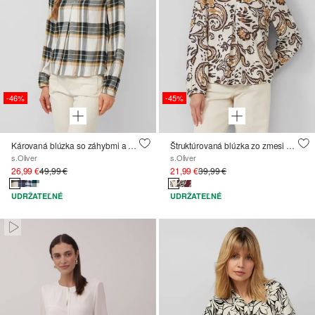
-46%
-45%
Károvaná blúzka so záhybmi a elastickými manžetami
Štruktúrovaná blúzka zo zmesi viskózy s celoplošnou potlačou
s.Oliver
s.Oliver
26,99 €
49,99 €
21,99 €
39,99 €
UDRŽATEĽNÉ
UDRŽATEĽNÉ
Paused • Muted