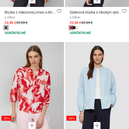
Blúzka z viskózovej zmesi s dlhými rukávmi a leopardím potlačou
Saténová blúzka s hlbokým výstrihom do V
s.Oliver
s.Oliver
24,99 €
39,99 €
29,99 €
49,99 €
UDRŽATEĽNÉ
UDRŽATEĽNÉ
-25%
-30%