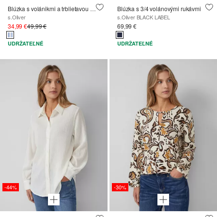
Blúzka s volánikmi a trblietavou priadzou
Blúzka s 3/4 volánovými rukávmi
s.Oliver
s.Oliver BLACK LABEL
34,99 €
49,99 €
69,99 €
UDRŽATEĽNÉ
UDRŽATEĽNÉ
-44%
-30%