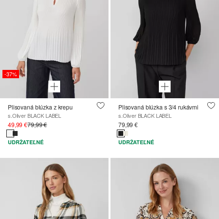
-37%
Plisovaná blúzka z krepu
Plisovaná blúzka s 3/4 rukávmi
s.Oliver BLACK LABEL
s.Oliver BLACK LABEL
49,99 €
79,99 €
79,99 €
UDRŽATEĽNÉ
UDRŽATEĽNÉ