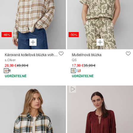
-46%
-50%
Károvaná košeľová blúzka voľného strihu s volánovým golierom
Mušelínová blúzka
s.Oliver
QS
26,99 €
49,99 €
17,99 €
35,99 €
UDRŽATEĽNÉ
UDRŽATEĽNÉ
Paused • Muted