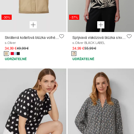
-30%
-37%
Skrátená košeľová blúzka voľného strihu s našitými vreckami
Splývavá viskózová blúzka s kvetinovou potlačou
s.Oliver
s.Oliver BLACK LABEL
34,99 €
49,99 €
34,99 €
55,99 €
UDRŽATEĽNÉ
UDRŽATEĽNÉ