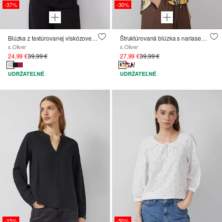
-37%
-30%
Blúzka z textúrovanej viskózovej zmesi s našitým vreckom
Štruktúrovaná blúzka s nariasenými detailmi
s.Oliver
s.Oliver
24,99 €
39,99 €
27,99 €
39,99 €
UDRŽATEĽNÉ
UDRŽATEĽNÉ
-15%
-50%