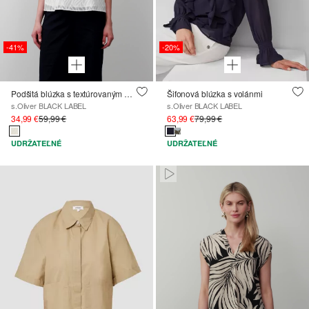
-41%
-20%
Podšitá blúzka s textúrovaným vzorom
Šifonová blúzka s volánmi
s.Oliver BLACK LABEL
s.Oliver BLACK LABEL
34,99 €
59,99 €
63,99 €
79,99 €
UDRŽATEĽNÉ
UDRŽATEĽNÉ
Paused • Muted