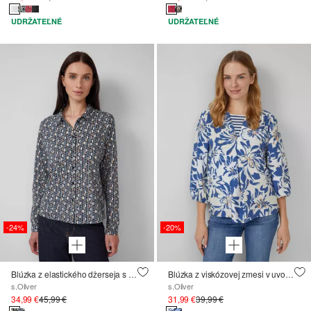
UDRŽATEĽNÉ
UDRŽATEĽNÉ
-24%
-20%
Blúzka z elastického džerseja s celoplošnou potlačou
Blúzka z viskózovej zmesi v uvoľnenom strihu so zbermi
s.Oliver
s.Oliver
34,99 €
45,99 €
31,99 €
39,99 €