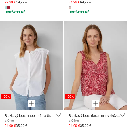
29,99 €
49,99 €
34,99 €
69,99 €
UDRŽATEĽNÉ
UDRŽATEĽNÉ
-30%
-30%
Blúzkový top s naberaním a čipkovým detailom
Blúzkový top s riasením z viskózovej zmesi
s.Oliver
s.Oliver
24,99 €
35,99 €
24,99 €
35,99 €