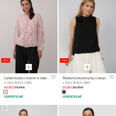
-37%
-14%
Ľahká blúzka s volánmi a viskózovou podšívkou
Štruktúrny blúzkový top s odopínateľnou blúzkou
s.Oliver BLACK LABEL
s.Oliver BLACK LABEL
49,99 €
79,99 €
59,99 €
69,99 €
UDRŽATEĽNÉ
UDRŽATEĽNÉ
Paused • Muted