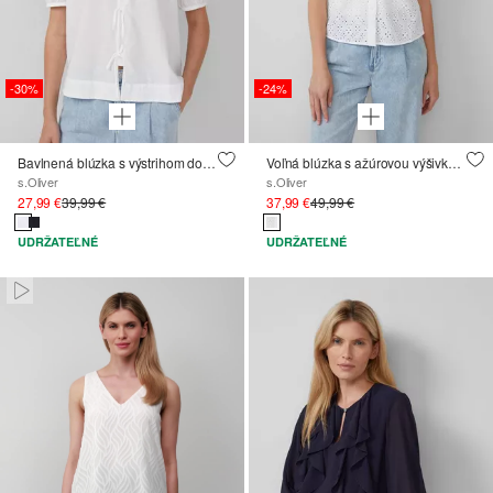
-30%
-24%
Bavlnená blúzka s výstrihom do V a naberanými rukávmi
Voľná blúzka s ažúrovou výšivkou a detailom zauzlenia
s.Oliver
s.Oliver
27,99 €
39,99 €
37,99 €
49,99 €
UDRŽATEĽNÉ
UDRŽATEĽNÉ
Paused • Muted