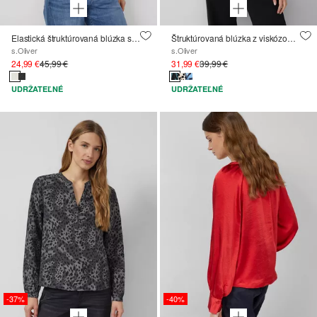
Elastická štruktúrovaná blúzka so širokými rukávmi
Štruktúrovaná blúzka z viskózovej zmesi s naberaním
s.Oliver
s.Oliver
24,99 €
45,99 €
31,99 €
39,99 €
UDRŽATEĽNÉ
UDRŽATEĽNÉ
-37%
-40%