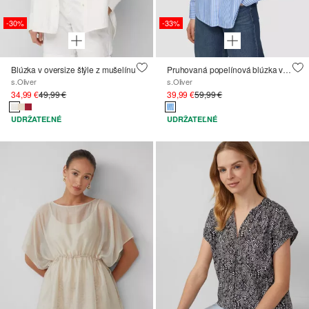
-30%
-33%
Blúzka v oversize štýle z mušelínu
Pruhovaná popelínová blúzka voľného strihu s detailom mašle
s.Oliver
s.Oliver
34,99 €
49,99 €
39,99 €
59,99 €
UDRŽATEĽNÉ
UDRŽATEĽNÉ