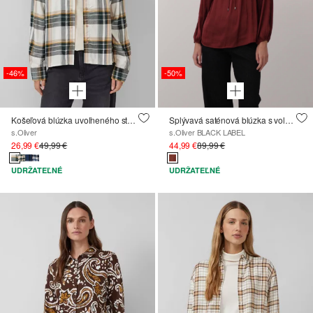
-46%
-50%
Košeľová blúzka uvoľneného strihu s naberaním na chrbte
Splývavá saténová blúzka s volánikmi
s.Oliver
s.Oliver BLACK LABEL
26,99 €
49,99 €
44,99 €
89,99 €
UDRŽATEĽNÉ
UDRŽATEĽNÉ