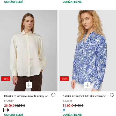
UDRŽATEĽNÉ
UDRŽATEĽNÉ
-46%
-30%
Blúzka z textúrovanej tkaniny vo voľnom strihu
Ľahká košeľová blúzka voľného strihu s ohrnutými rukávmi
s.Oliver
s.Oliver
26,99 €
49,99 €
34,99 €
49,99 €
UDRŽATEĽNÉ
UDRŽATEĽNÉ