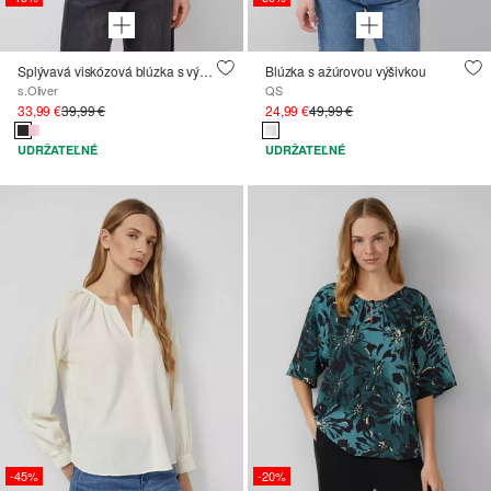
Splývavá viskózová blúzka s výstrihom
Blúzka s ažúrovou výšivkou
s.Oliver
QS
33,99 €
39,99 €
24,99 €
49,99 €
UDRŽATEĽNÉ
UDRŽATEĽNÉ
-45%
-20%