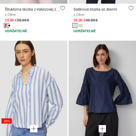
Štruktúrna blúzka z viskózovej zmesi
Saténová blúzka so zbermi
s.Oliver
s.Oliver
29,99 €
39,99 €
34,99 €
49,99 €
UDRŽATEĽNÉ
UDRŽATEĽNÉ
-30%