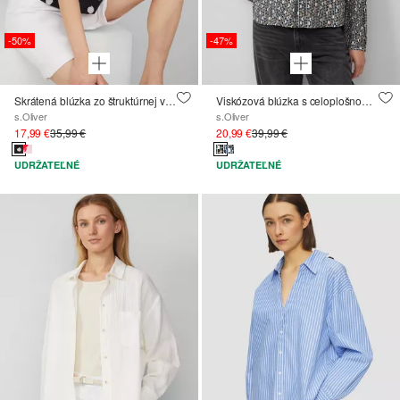
-50%
-47%
Skrátená blúzka zo štruktúrnej viskózovej zmesi
Viskózová blúzka s celoplošnou potlačou
s.Oliver
s.Oliver
17,99 €
35,99 €
20,99 €
39,99 €
UDRŽATEĽNÉ
UDRŽATEĽNÉ