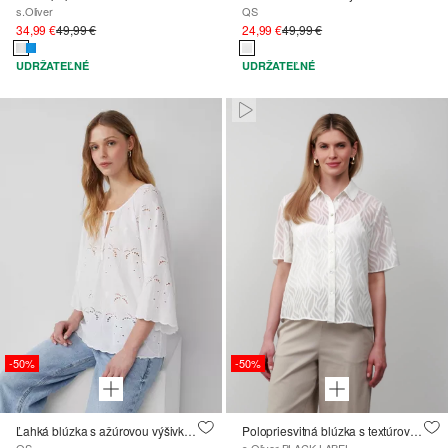
s.Oliver
QS
34,99 €
49,99 €
24,99 €
49,99 €
UDRŽATEĽNÉ
UDRŽATEĽNÉ
Paused • Muted
-50%
-50%
Ľahká blúzka s ažúrovou výšivkou ; QS x Sarah & Tini
Polopriesvitná blúzka s textúrovaným vzorom
QS
s.Oliver BLACK LABEL