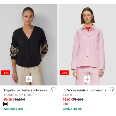
-40%
-32%
Popelínová blúzka s výšivkou a 3/4 rukávmi
Kučeravá košeľa v uvoľnenom strihu
s.Oliver BLACK LABEL
s.Oliver
59,99 €
99,99 €
53,99 €
79,99 €
UDRŽATEĽNÉ
UDRŽATEĽNÉ