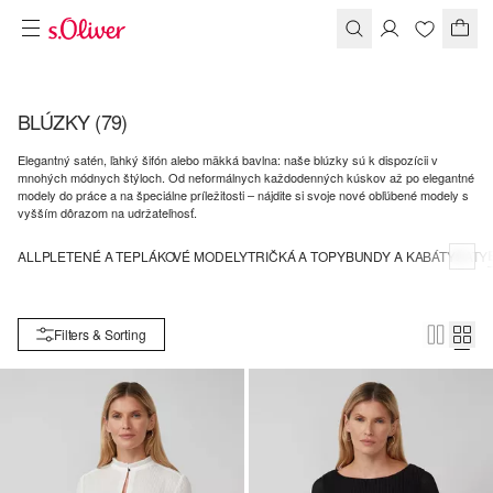
BLÚZKY
(79)
Elegantný satén, ľahký šifón alebo mäkká bavlna: naše blúzky sú k dispozícii v
mnohých módnych štýloch. Od neformálnych každodenných kúskov až po elegantné
modely do práce a na špeciálne príležitosti – nájdite si svoje nové obľúbené modely s
vyšším dôrazom na udržateľnosť.
ALL
PLETENÉ A TEPLÁKOVÉ MODELY
TRIČKÁ A TOPY
BUNDY A KABÁTY
ŠATY
Filters & Sorting