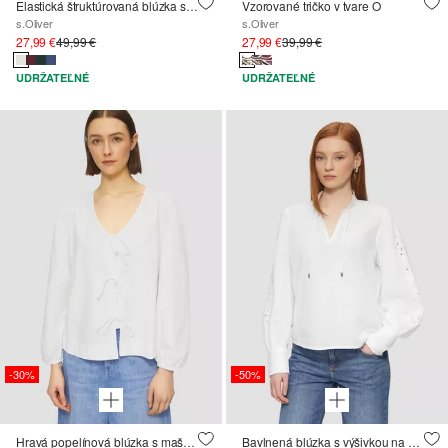
Elastická štruktúrovaná blúzka s naberaním na chrbte
Vzorované tričko v tvare O
s.Oliver
s.Oliver
27,99 €
49,99 €
27,99 €
39,99 €
UDRŽATEĽNÉ
UDRŽATEĽNÉ
-30%
-50%
Hravá popelínová blúzka s mašľami a puzdrovými rukávmi
Bavlnená blúzka s výšivkou na rukávoch