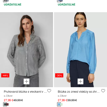
UDRŽATEĽNÉ
UDRŽATEĽNÉ
-44%
-30%
Pruhovaná blúzka s vreckami v regular strihu
Blúzka zo zmesi viskózy so zhrnutiami
s.Oliver
s.Oliver
27,99 €
49,99 €
27,99 €
39,99 €