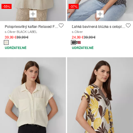
-55%
-37%
Polopriesvitný kaftan Relaxed Fit so sťahovacou šnúrkou
Ľahká bavlnená blúzka s celoplošnou potlačou
s.Oliver BLACK LABEL
s.Oliver
39,99 €
89,99 €
24,99 €
39,99 €
UDRŽATEĽNÉ
UDRŽATEĽNÉ