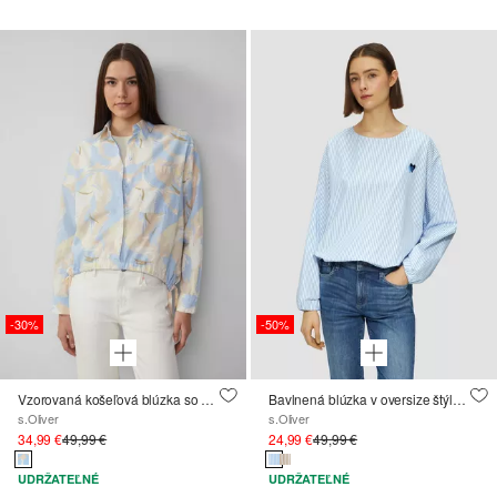
-30%
-50%
Vzorovaná košeľová blúzka so sťahovacou šnúrkou naspodku
Bavlnená blúzka v oversize štýle s vyšitým srdiečkom
s.Oliver
s.Oliver
34,99 €
49,99 €
24,99 €
49,99 €
UDRŽATEĽNÉ
UDRŽATEĽNÉ