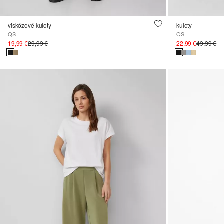
viskózové kuloty
kuloty
QS
QS
19,99 €
29,99 €
22,99 €
49,99 €