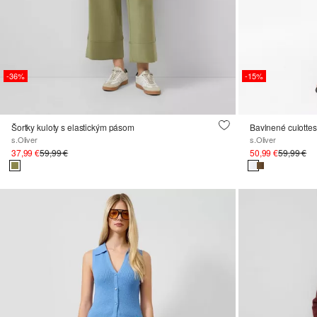
-36%
-15%
Šortky kuloty s elastickým pásom
Bavlnené culottes
s.Oliver
s.Oliver
37,99 €
59,99 €
50,99 €
59,99 €