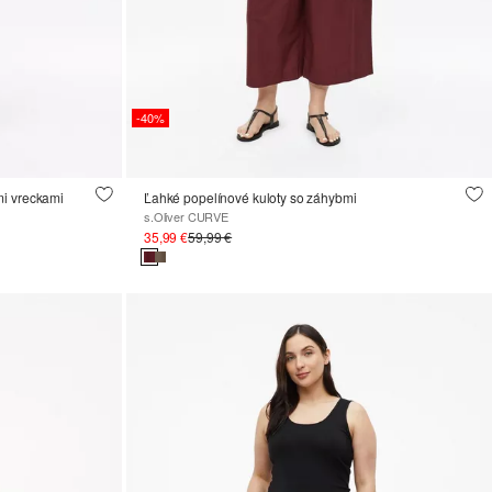
-40%
mi vreckami
Ľahké popelínové kuloty so záhybmi
s.Oliver CURVE
35,99 €
59,99 €