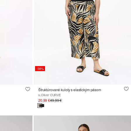
-58%
Štruktúrované kuloty s elastickým pásom
s.Oliver CURVE
20,99 €
49,99 €