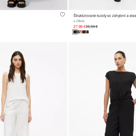
Štruktúrované kuloty so záhybmi a el
s.Oliver
27,99 €
39,99 €