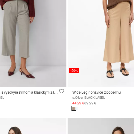
-50%
Flanelové culottes s vysokým strihom a klasickým záhybom
Wide Leg nohavice z popelínu
BEL
s.Oliver BLACK LABEL
44,99 €
89,99 €