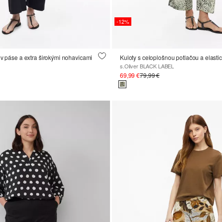
-12%
 v páse a extra širokými nohavicami
Kuloty s celoplošnou potlačou a elast
s.Oliver BLACK LABEL
69,99 €
79,99 €