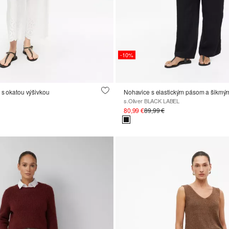
-10%
 s okatou výšivkou
Nohavice s elastickým pásom a šikmý
s.Oliver BLACK LABEL
80,99 €
89,99 €