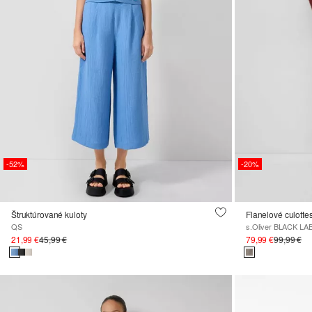
-52%
-20%
Štruktúrované kuloty
QS
s.Oliver BLACK LA
21,99 €
45,99 €
79,99 €
99,99 €