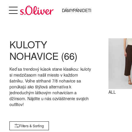
DÁMY
PÁNI
DETI
KULOTY
NOHAVICE
(66)
Keď sa trendový kúsok stane klasikou: kuloty
si medzičasom našli miesto v každom
šatníku. Voľne strihané 7/8 nohavice sa
ponúkajú ako štýlová alternatíva k
ALL
jednoduchým látkovým nohaviciam a
džínsom. Nájdite u nás ozvláštnenie svojich
outfitov!
Filters & Sorting