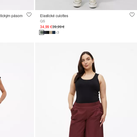
astickým pásom
Elastické culottes
QS
34,99 €
39,99 €
+3