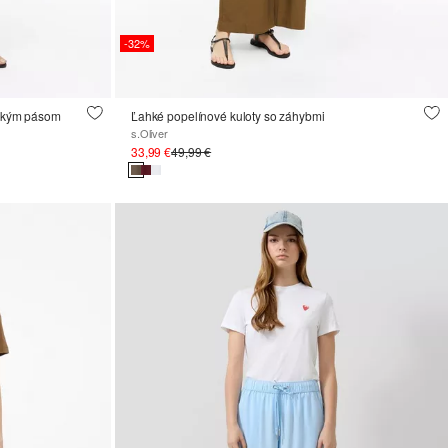
-32%
ickým pásom
Ľahké popelínové kuloty so záhybmi
s.Oliver
33,99 €
49,99 €