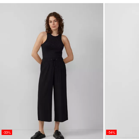
-33%
-54%