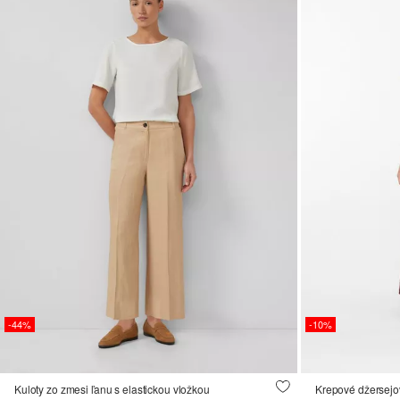
-44%
-10%
Kuloty zo zmesi ľanu s elastickou vložkou
Krepové džersejo