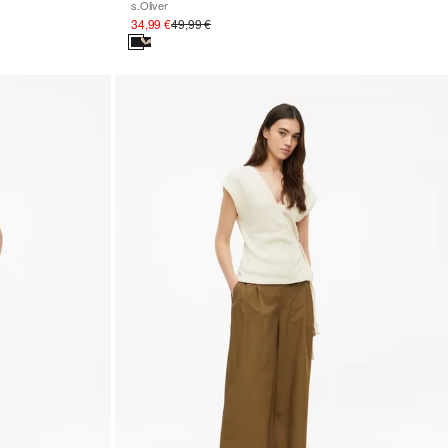
s.Oliver
34,99 €
49,99 €