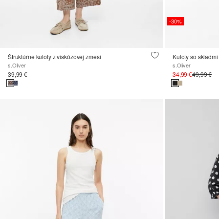
-30%
Štruktúrne kuloty z viskózovej zmesi
Kuloty so skladmi
s.Oliver
s.Oliver
39,99 €
34,99 €
49,99 €