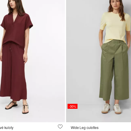
-30%
vé kuloty
Wide Leg culottes