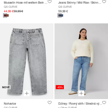
Musselin Hose mit weitem Bein und Elastikbund
Jeans Skinny / Mid Rise / Skinny Leg
QS CURVE
QS CURVE
44,99 €
59,99 €
59,99 €
-43%
NOVÉ
Nohavice
Džínsy / Rovný strih / Stredná výška / Rovná noha
QS CURVE
s.Oliver CURVE