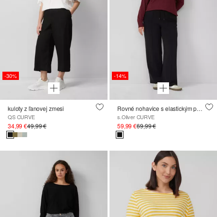
-30%
-14%
kuloty z ľanovej zmesi
Rovné nohavice s elastickým pásom
QS CURVE
s.Oliver CURVE
34,99 €
49,99 €
59,99 €
69,99 €