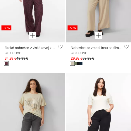
-30%
-50%
široké nohavice z viskózovej zmesi
Nohavice zo zmesi ľanu so širokými nohavicami
QS CURVE
QS CURVE
34,99 €
49,99 €
29,99 €
59,99 €