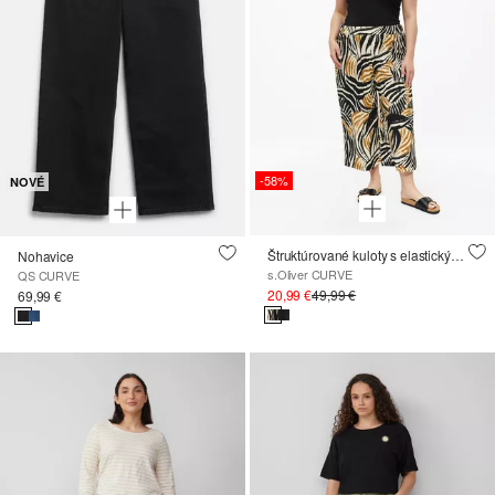
-58%
NOVÉ
Štruktúrované kuloty s elastickým pásom
Nohavice
s.Oliver CURVE
QS CURVE
20,99 €
49,99 €
69,99 €