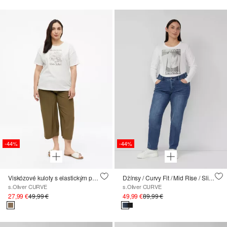
-44%
-44%
Viskózové kuloty s elastickým pásom
Džínsy / Curvy Fit / Mid Rise / Slim Tapered Leg / cosy inside
s.Oliver CURVE
s.Oliver CURVE
27,99 €
49,99 €
49,99 €
89,99 €