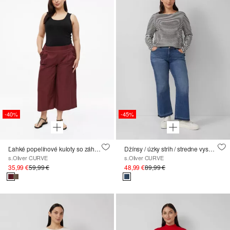
-40%
-45%
Ľahké popelínové kuloty so záhybmi
Džínsy / úzky strih / stredne vysoký strih / rozšírené nohavice / otvorený spodný okraj
s.Oliver CURVE
s.Oliver CURVE
35,99 €
59,99 €
48,99 €
89,99 €