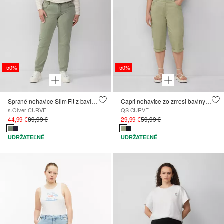
-50%
-50%
Sprané nohavice Slim Fit z bavlneného saténu
Capri nohavice zo zmesi bavlny a elastanu
s.Oliver CURVE
QS CURVE
44,99 €
89,99 €
29,99 €
59,99 €
UDRŽATEĽNÉ
UDRŽATEĽNÉ