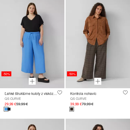
-50%
-50%
Ľahké štruktúrne kuloty z viskózovej zmesi
Kontrola nohavíc
QS CURVE
QS CURVE
29,99 €
59,99 €
39,99 €
79,99 €