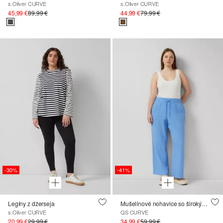
s.Oliver CURVE
s.Oliver CURVE
45,99 €
89,99 €
44,99 €
79,99 €
-30%
-41%
Legíny z džerseja
Mušelínové nohavice so širokými nohavicami
s.Oliver CURVE
QS CURVE
20,99 €
29,99 €
34,99 €
59,99 €