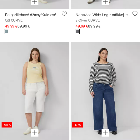
Polopriliehavé džínsy/Kulotové džínsy
Nohavice Wide Leg z mäkkej teplákovina s elastickým pásom
QS CURVE
s.Oliver CURVE
49,99 €
69,99 €
49,99 €
89,99 €
-50%
-49%