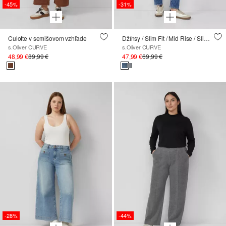
-45%
-31%
Culotte v semišovom vzhľade
Džínsy / Slim Fit / Mid Rise / Slim Leg
s.Oliver CURVE
s.Oliver CURVE
48,99 €
89,99 €
47,99 €
69,99 €
-28%
-44%