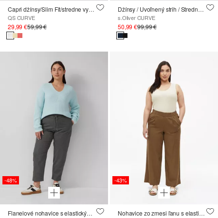
Capri džínsy/Slim Fit/stredne vysoký pás
Džínsy / Uvoľnený strih / Stredná výška / Široké nohavice
QS CURVE
s.Oliver CURVE
29,99 €
59,99 €
50,99 €
99,99 €
-48%
-43%
Flanelové nohavice s elastickým pásom
Nohavice zo zmesi ľanu s elastickým pásom