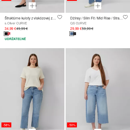
Štruktúrne kuloty z viskózovej zmesi
Džínsy / Slim Fit / Mid Rise / Straight Leg
s.Oliver CURVE
QS CURVE
34,99 €
49,99 €
29,99 €
59,99 €
UDRŽATEĽNÉ
-58%
-50%