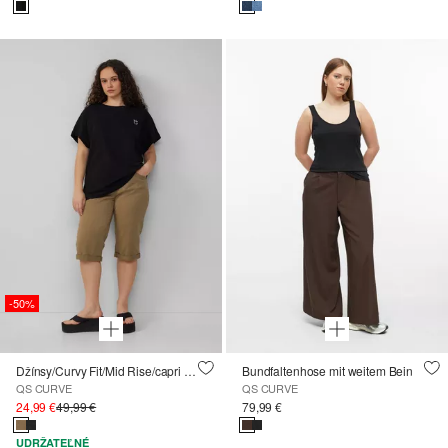
-50%
Džínsy/Curvy Fit/Mid Rise/capri dĺžka
Bundfaltenhose mit weitem Bein
QS CURVE
QS CURVE
24,99 €
49,99 €
79,99 €
UDRŽATEĽNÉ