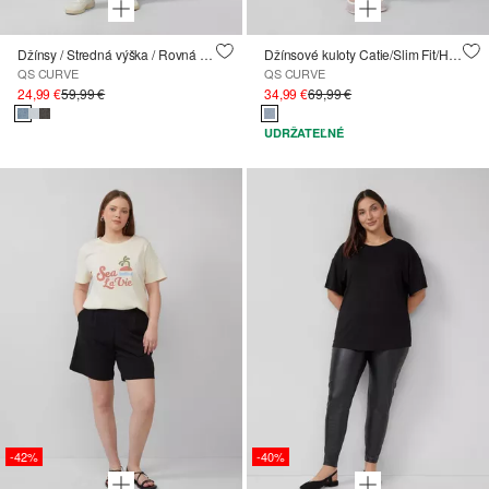
Džínsy / Stredná výška / Rovná noha / Orezané
Džínsové kuloty Catie/Slim Fit/High Rise
QS CURVE
QS CURVE
24,99 €
59,99 €
34,99 €
69,99 €
UDRŽATEĽNÉ
-42%
-40%