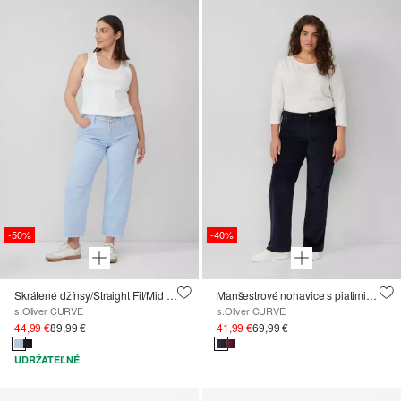
-50%
-40%
Skrátené džínsy/Straight Fit/Mid Rise/Straight Leg/nezačistený spodný okraj
Manšestrové nohavice s piatimi vreckami vyrobené z elastického materiálu
s.Oliver CURVE
s.Oliver CURVE
44,99 €
89,99 €
41,99 €
69,99 €
UDRŽATEĽNÉ