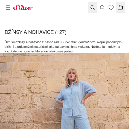
DŽÍNSY A NOHAVICE
(127)
Čím sú džínsy a nohavice z nášho radu Curve také výnimočné? Svojimi pohodlnými
strihmi a príjemnými materiálmi, ako sú bavlna, ľan a viskóza. Nájdete tu modely na
každodenné nosenie, ktoré vám dokonale padnú.