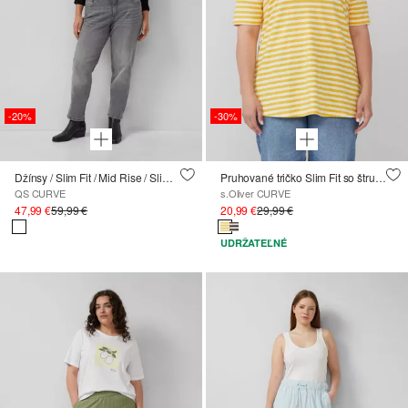
-20%
-30%
Džínsy / Slim Fit / Mid Rise / Slim Leg / Superstretch
Pruhované tričko Slim Fit so štruktúrou súkanej priadze
QS CURVE
s.Oliver CURVE
47,99 €
59,99 €
20,99 €
29,99 €
UDRŽATEĽNÉ