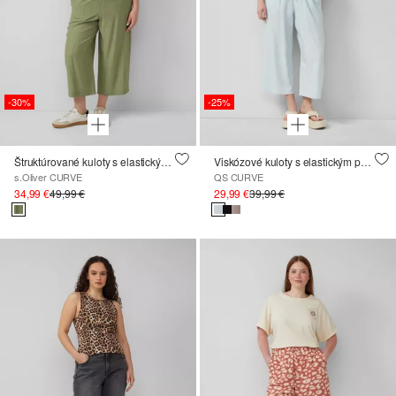
-30%
-25%
Štruktúrované kuloty s elastickým pásom
Viskózové kuloty s elastickým pásom
s.Oliver CURVE
QS CURVE
34,99 €
49,99 €
29,99 €
39,99 €