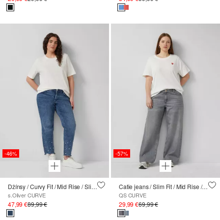
-46%
-57%
Džínsy / Curvy Fit / Mid Rise / Slim Tapered Leg / s perleťovými detailmi
Catie jeans / Slim Fit / Mid Rise / Wide Leg
s.Oliver CURVE
QS CURVE
47,99 €
89,99 €
29,99 €
69,99 €