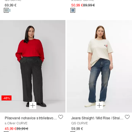
69,99 €
50,99 €
89,99 €
-48%
Plisované nohavice s trblietavou priadzou a elastickým pásom
Jeans Straight / Mid Rise / Straight Leg
s.Oliver CURVE
QS CURVE
45,99 €
89,99 €
59,99 €