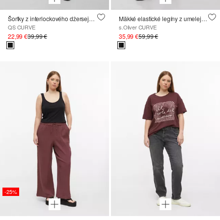
Šortky z interlockového džerseja s elastickým pásom
Mäkké elastické legíny z umelej kože
QS CURVE
s.Oliver CURVE
22,99 €
39,99 €
35,99 €
59,99 €
-25%