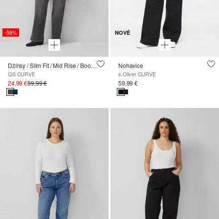
-58%
NOVÉ
Džínsy / Slim Fit / Mid Rise / Bootcut Leg
Nohavice
QS CURVE
s.Oliver CURVE
24,99 €
59,99 €
59,99 €