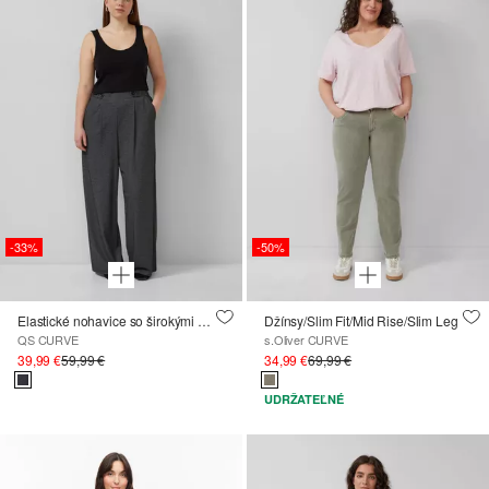
-33%
-50%
Elastické nohavice so širokými nohavicami
Džínsy/Slim Fit/Mid Rise/Slim Leg
QS CURVE
s.Oliver CURVE
39,99 €
59,99 €
34,99 €
69,99 €
UDRŽATEĽNÉ