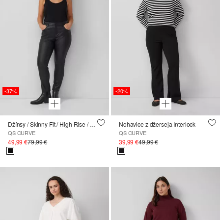
-37%
-20%
Džínsy / Skinny Fit / High Rise / Skinny Leg / Coating
Nohavice z džerseja Interlock
QS CURVE
QS CURVE
49,99 €
79,99 €
39,99 €
49,99 €