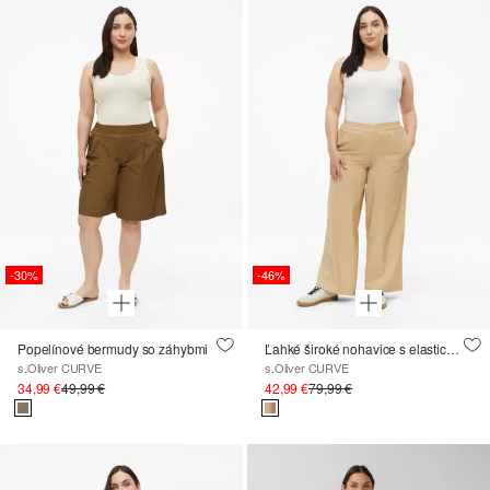
-30%
-46%
Popelínové bermudy so záhybmi
Ľahké široké nohavice s elastickým pásom
s.Oliver CURVE
s.Oliver CURVE
34,99 €
49,99 €
42,99 €
79,99 €