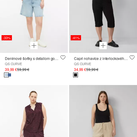
-33%
-41%
Denimové šortky s detailom gombíka
Capri nohavice z interlockového džerseja
QS CURVE
QS CURVE
39,99 €
59,99 €
34,99 €
59,99 €