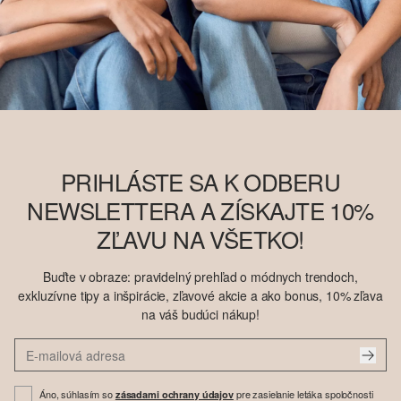
PRIHLÁSTE SA K ODBERU
NEWSLETTERA A ZÍSKAJTE 10%
ZĽAVU NA VŠETKO!
Buďte v obraze: pravidelný prehľad o módnych trendoch,
exkluzívne tipy a inšpirácie, zľavové akcie a ako bonus, 10% zľava
na váš budúci nákup!
Áno, súhlasím so
pre zasielanie letáka spoločnosti
zásadami ochrany údajov