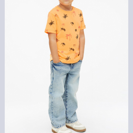
Svoj tovar nám môžete bezplatne vrátiť do 14 dní.
Nečistiť chlórovým bielidlom
Nevhodné do sušičky bielizne
Šetrný prací program 30°
Nečistiť chemicky
Žehliť pri stredne vysokej teplote