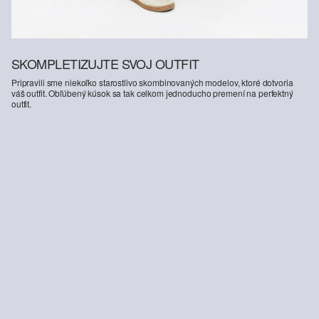
SKOMPLETIZUJTE SVOJ OUTFIT
Pripravili sme niekoľko starostlivo skombinovaných modelov, ktoré dotvoria
váš outfit. Obľúbený kúsok sa tak celkom jednoducho premení na perfektný
outfit.
-16%