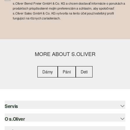
s.Oliver Bernd Freier GmbH & Co. KG a chcem dostavať informácie o ponukách a
produktoch prispôsobené mojim preferenciám a súhlasím, aby spoločnosť
s.Oliver Sales GmbH & Co. KG vytvorila na tento účel používateľský profil
fungujúci na rôznych zariadeniach.
MORE ABOUT S.OLIVER
Dámy
Páni
Deti
Servis
O s.Oliver
Pomoc a FAQ
Nápoveda k veľkostiam