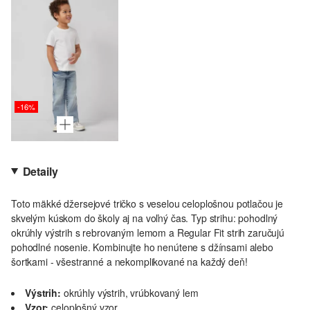
-16%
Detaily
Toto mäkké džersejové tričko s veselou celoplošnou potlačou je
skvelým kúskom do školy aj na voľný čas. Typ strihu: pohodlný
okrúhly výstrih s rebrovaným lemom a Regular Fit strih zaručujú
pohodlné nosenie. Kombinujte ho nenútene s džínsami alebo
šortkami - všestranné a nekomplikované na každý deň!
Výstrih:
okrúhly výstrih, vrúbkovaný lem
Vzor:
celoplošný vzor