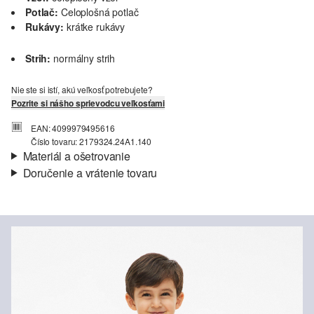
Potlač:
Celoplošná potlač
Rukávy:
krátke rukávy
Strih:
normálny strih
Nie ste si istí, akú veľkosť potrebujete?
Pozrite si nášho sprievodcu veľkosťami
EAN: 4099979495616
Číslo tovaru: 2179324.24A1.140
Materiál a ošetrovanie
Doručenie a vrátenie tovaru
Látka:
džersej
Informácie o preprave
Vlastnosti:
mäkký
Materiál:
polyesterová zmes
Vaša objednávka bude odoslaná do 4-8 pracovných dní
prostredníctvom Slovenská pošta. Prepravné náklady na
štandardné doručenie sú 4,95 €
Vrátenie tovaru