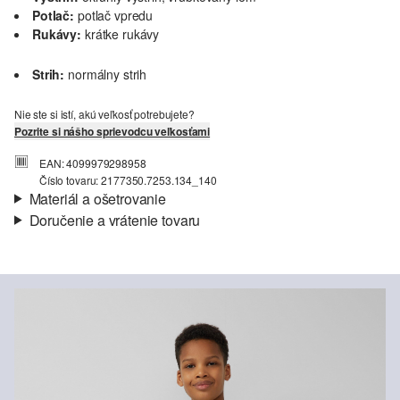
Potlač:
potlač vpredu
Rukávy:
krátke rukávy
Strih:
normálny strih
Nie ste si istí, akú veľkosť potrebujete?
Pozrite si nášho sprievodcu veľkosťami
EAN: 4099979298958
Číslo tovaru: 2177350.7253.134_140
Materiál a ošetrovanie
Doručenie a vrátenie tovaru
Látka:
džersej
Informácie o preprave
Vlastnosti:
mäkký
Materiál:
Bavlna
Vaša objednávka bude odoslaná do 4-8 pracovných dní
prostredníctvom Slovenská pošta. Prepravné náklady na
štandardné doručenie sú 4,95 €
Vrátenie tovaru