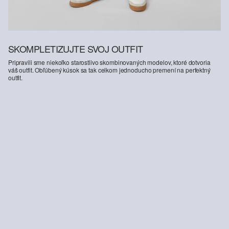
SKOMPLETIZUJTE SVOJ OUTFIT
Pripravili sme niekoľko starostlivo skombinovaných modelov, ktoré dotvoria
váš outfit. Obľúbený kúsok sa tak celkom jednoducho premení na perfektný
outfit.