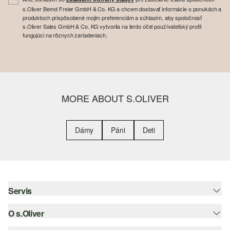
s.Oliver Bernd Freier GmbH & Co. KG a chcem dostavať informácie o ponukách a
produktoch prispôsobené mojim preferenciám a súhlasím, aby spoločnosť
s.Oliver Sales GmbH & Co. KG vytvorila na tento účel používateľský profil
fungujúci na rôznych zariadeniach.
MORE ABOUT S.OLIVER
Dámy
Páni
Deti
Servis
O s.Oliver
Pomoc a FAQ