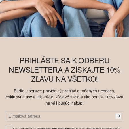
PRIHLÁSTE SA K ODBERU
NEWSLETTERA A ZÍSKAJTE 10%
ZĽAVU NA VŠETKO!
Buďte v obraze: pravidelný prehľad o módnych trendoch,
exkluzívne tipy a inšpirácie, zľavové akcie a ako bonus, 10% zľava
na váš budúci nákup!
Áno, súhlasím so
pre zasielanie letáka spoločnosti
zásadami ochrany údajov