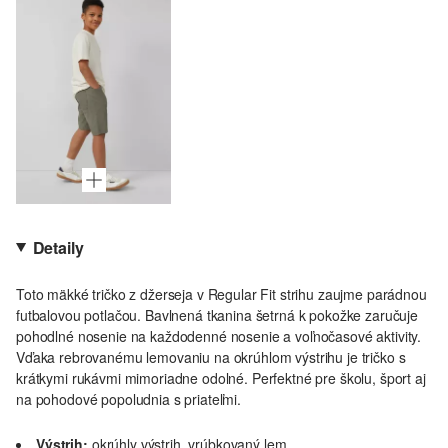
Detaily
Toto mäkké tričko z džerseja v Regular Fit strihu zaujme parádnou
futbalovou potlačou. Bavlnená tkanina šetrná k pokožke zaručuje
pohodlné nosenie na každodenné nosenie a voľnočasové aktivity.
Vďaka rebrovanému lemovaniu na okrúhlom výstrihu je tričko s
krátkymi rukávmi mimoriadne odolné. Perfektné pre školu, šport aj
na pohodové popoludnia s priateľmi.
Výstrih:
okrúhly výstrih, vrúbkovaný lem