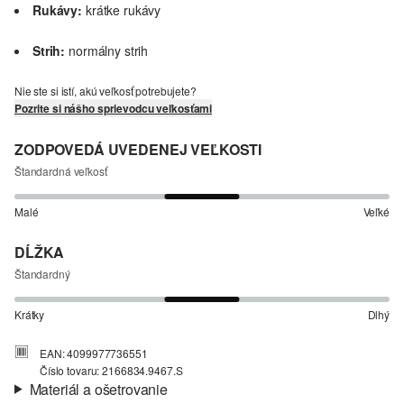
Rukávy:
krátke rukávy
Strih:
normálny strih
Nie ste si istí, akú veľkosť potrebujete?
Pozrite si nášho sprievodcu veľkosťami
ZODPOVEDÁ UVEDENEJ VEĽKOSTI
Štandardná veľkosť
Malé
Veľké
DĹŽKA
Štandardný
Krátky
Dlhý
EAN: 4099977736551
Číslo tovaru: 2166834.9467.S
Materiál a ošetrovanie