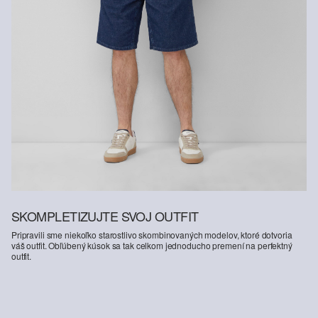
Podporujeme iniciatívu Better Cotton: Rozhodnutím siahnuť po
našich bavlnených výrobkoch podporíte našu investíciu do
poslania Better Cotton, cieľom ktorého je pomáhať komunitám v ich
zotrvaní a prosperite; a zároveň chrániť a obnovovať životné
prostredie. Poslanie Better Cotton podporuje poľnohospodárske
komunity zo sociálneho, environmentálneho a ekonomického
hľadiska tým, že zaškoľuje osoby aktívne v poľnohospodárskom
odvetví do udržateľnejších poľnohospodárskych postupov. Tento
výrobok sa vyrába prostredníctvom systému hmotnostnej bilancie,
a preto nemusí obsahovať lepšiu bavlnu, tzv. „better cotton“. Viac
informácií o tom nájdete na
soliver-group.com
SKOMPLETIZUJTE SVOJ OUTFIT
Pripravili sme niekoľko starostlivo skombinovaných modelov, ktoré dotvoria
váš outfit. Obľúbený kúsok sa tak celkom jednoducho premení na perfektný
outfit.