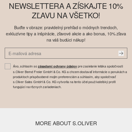
NEWSLETTERA A ZÍSKAJTE 10%
ZĽAVU NA VŠETKO!
Buďte v obraze: pravidelný prehľad o módnych trendoch,
exkluzívne tipy a inšpirácie, zľavové akcie a ako bonus, 10% zľava
na váš budúci nákup!
Áno, súhlasím so
pre zasielanie letáka spoločnosti
zásadami ochrany údajov
s.Oliver Bernd Freier GmbH & Co. KG a chcem dostavať informácie o ponukách a
produktoch prispôsobené mojim preferenciám a súhlasím, aby spoločnosť
s.Oliver Sales GmbH & Co. KG vytvorila na tento účel používateľský profil
fungujúci na rôznych zariadeniach.
MORE ABOUT S.OLIVER