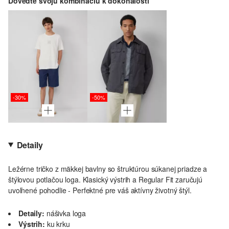
Doveďte svoju kombináciu k dokonalosti
-30%
-50%
Detaily
Ležérne tričko z mäkkej bavlny so štruktúrou súkanej priadze a
štýlovou potlačou loga. Klasický výstrih a Regular Fit zaručujú
uvoľnené pohodlie - Perfektné pre váš aktívny životný štýl.
Detaily:
nášivka loga
Výstrih:
ku krku