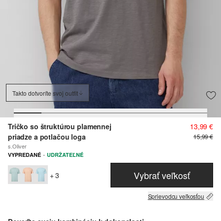
Takto dotvoríte svoj outfit
Tričko so štruktúrou plamennej
13,99 €
priadze a potlačou loga
15,99 €
s.Oliver
·
VYPREDANÉ
UDRŽATEĽNÉ
Vybrať veľkosť
+ 3
Sprievodcu veľkosťou