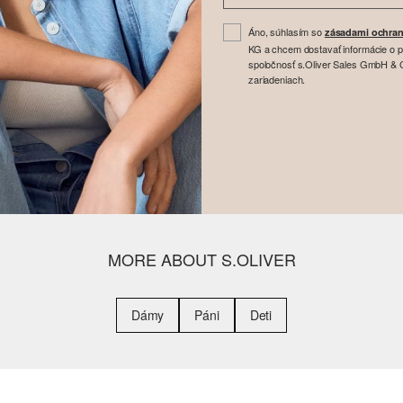
Áno, súhlasím so
zásadami ochran
KG a chcem dostavať informácie o 
spoločnosť s.Oliver Sales GmbH & Co
zariadeniach.
MORE ABOUT S.OLIVER
Dámy
Páni
Deti