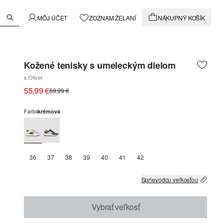
MÔJ ÚČET
ZOZNAM ŽELANÍ
NÁKUPNÝ KOŠÍK
Kožené tenisky s umeleckým dielom
s.Oliver
55,99 €
69,99 €
Farba
krémová
36
37
38
39
40
41
42
Sprievodcu veľkosťou
Vybrať veľkosť