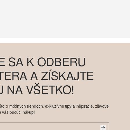
E SA K ODBERU
ERA A ZÍSKAJTE
U NA VŠETKO!
ad o módnych trendoch, exkluzívne tipy a inšpirácie, zľavové
a váš budúci nákup!