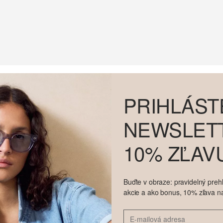
PRIHLÁST
NEWSLETT
10% ZĽAV
Buďte v obraze: pravidelný prehľ
akcie a ako bonus, 10% zľava n