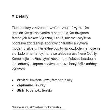
Detaily
Tieto tenisky v koženom vzhľade zaujmú výrazným
umeleckým spracovaním a harmonickým dizajnom
farebných blokov. Výrazná, Ľahká, mierne vyvýšená
podrážka zdôrazňuje športový charakter a vytvára
modernú siluetu. Perfektné outfity na každodenné nosenie
s ohľadom na trendy, na reise alebo na uvoľnené Outfity.
Kombinujte s džínsovými kúskami, košeľovou bundou a
jednoduchým topom a vytvorte si uvoľnený štýl s módnym
výrazom.
Vzhľad:
Imitácia kože, farebné bloky
Zapínanie:
šnúrky
Strih Topánok:
tenisky
Nie ste si istí, akú veľkosť potrebujete?