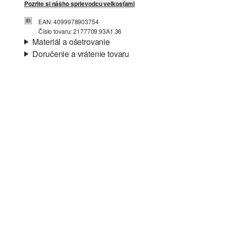
Pozrite si nášho sprievodcu veľkosťami
EAN: 4099978903754
Číslo tovaru: 2177709.93A1.36
Materiál a ošetrovanie
Doručenie a vrátenie tovaru
Materiál:
syntetika
Informácie o preprave
Vaša objednávka bude odoslaná do 4-8 pracovných dní
prostredníctvom Slovenská pošta. Prepravné náklady na
štandardné doručenie sú 4,95 €
Vrátenie tovaru
Svoj tovar nám môžete bezplatne vrátiť do 14 dní.