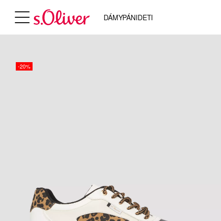
DÁMY
PÁNI
DETI
-20%