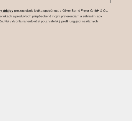
pre zasielanie letáka spoločnosti s.Oliver Bernd Freier GmbH & Co.
y údajov
ponukách a produktoch prispôsobené mojim preferenciám a súhlasím, aby
. KG vytvorila na tento účel používateľský profil fungujúci na rôznych