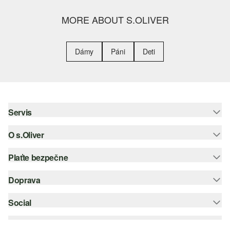
MORE ABOUT S.OLIVER
Dámy
Páni
Deti
Servis
O s.Oliver
Pomoc a FAQ
Nápoveda k veľkostiam
Plaťte bezpečne
Leták
Vrátenie
s.Oliver Group
Doprava
Kreditná karta
Oblečenie
Pracovné príležitosti
PayPal
Social
Slovenská pošta
Zoznam želaní
Dobierka
instagram
Udržateľnosť