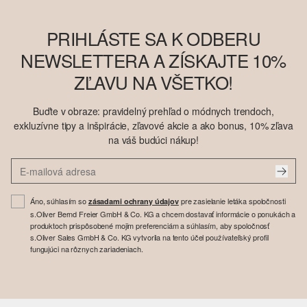
PRIHLÁSTE SA K ODBERU
NEWSLETTERA A ZÍSKAJTE 10%
ZĽAVU NA VŠETKO!
Buďte v obraze: pravidelný prehľad o módnych trendoch,
exkluzívne tipy a inšpirácie, zľavové akcie a ako bonus, 10% zľava
na váš budúci nákup!
Áno, súhlasím so
pre zasielanie letáka spoločnosti
zásadami ochrany údajov
s.Oliver Bernd Freier GmbH & Co. KG a chcem dostavať informácie o ponukách a
produktoch prispôsobené mojim preferenciám a súhlasím, aby spoločnosť
s.Oliver Sales GmbH & Co. KG vytvorila na tento účel používateľský profil
fungujúci na rôznych zariadeniach.