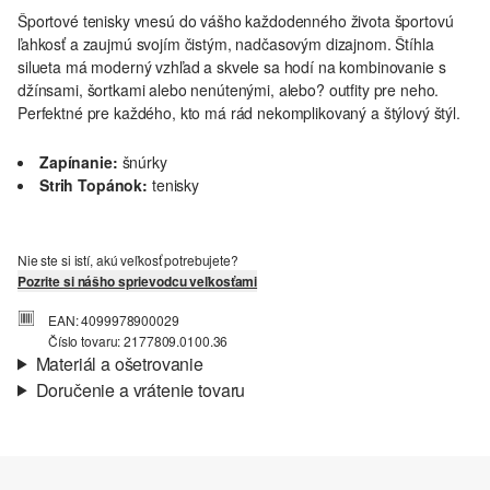
Športové tenisky vnesú do vášho každodenného života športovú
ľahkosť a zaujmú svojím čistým, nadčasovým dizajnom. Štíhla
silueta má moderný vzhľad a skvele sa hodí na kombinovanie s
džínsami, šortkami alebo nenútenými, alebo? outfity pre neho.
Perfektné pre každého, kto má rád nekomplikovaný a štýlový štýl.
Zapínanie:
šnúrky
Strih Topánok:
tenisky
Nie ste si istí, akú veľkosť potrebujete?
Pozrite si nášho sprievodcu veľkosťami
EAN: 4099978900029
Číslo tovaru: 2177809.0100.36
Materiál a ošetrovanie
Doručenie a vrátenie tovaru
Materiál:
syntetika
Informácie o preprave
Vaša objednávka bude odoslaná do 4-8 pracovných dní