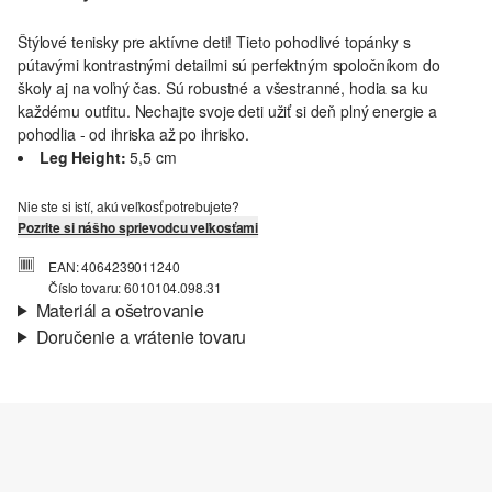
Štýlové tenisky pre aktívne deti! Tieto pohodlivé topánky s
pútavými kontrastnými detailmi sú perfektným spoločníkom do
školy aj na voľný čas. Sú robustné a všestranné, hodia sa ku
každému outfitu. Nechajte svoje deti užiť si deň plný energie a
pohodlia - od ihriska až po ihrisko.
Leg Height:
5,5 cm
Nie ste si istí, akú veľkosť potrebujete?
Pozrite si nášho sprievodcu veľkosťami
EAN: 4064239011240
Číslo tovaru: 6010104.098.31
Materiál a ošetrovanie
Doručenie a vrátenie tovaru
Informácie o preprave
Vaša objednávka bude odoslaná do 4-8 pracovných dní
prostredníctvom Slovenská pošta. Prepravné náklady na
štandardné doručenie sú 4,95 €