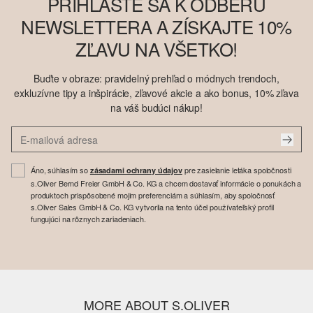
PRIHLÁSTE SA K ODBERU
NEWSLETTERA A ZÍSKAJTE 10%
ZĽAVU NA VŠETKO!
Buďte v obraze: pravidelný prehľad o módnych trendoch,
exkluzívne tipy a inšpirácie, zľavové akcie a ako bonus, 10% zľava
na váš budúci nákup!
Áno, súhlasím so
pre zasielanie letáka spoločnosti
zásadami ochrany údajov
s.Oliver Bernd Freier GmbH & Co. KG a chcem dostavať informácie o ponukách a
produktoch prispôsobené mojim preferenciám a súhlasím, aby spoločnosť
s.Oliver Sales GmbH & Co. KG vytvorila na tento účel používateľský profil
fungujúci na rôznych zariadeniach.
MORE ABOUT S.OLIVER