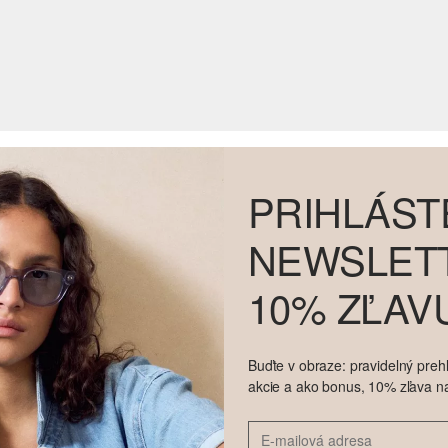
PRIHLÁST
NEWSLETT
10% ZĽAV
Buďte v obraze: pravidelný prehľ
akcie a ako bonus, 10% zľava n