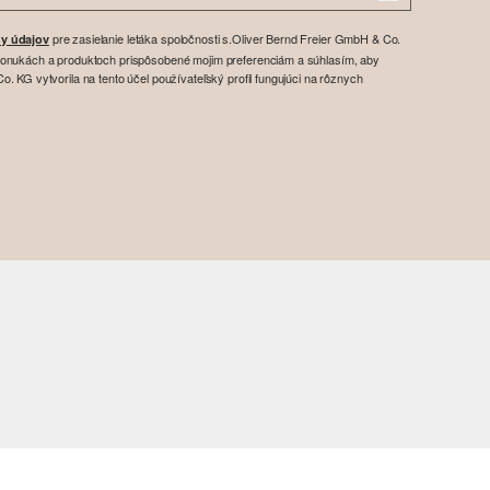
pre zasielanie letáka spoločnosti s.Oliver Bernd Freier GmbH & Co.
y údajov
ponukách a produktoch prispôsobené mojim preferenciám a súhlasím, aby
. KG vytvorila na tento účel používateľský profil fungujúci na rôznych