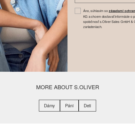
Áno, súhlasím so
zásadami ochran
KG a chcem dostavať informácie o 
spoločnosť s.Oliver Sales GmbH & Co
zariadeniach.
MORE ABOUT S.OLIVER
Dámy
Páni
Deti