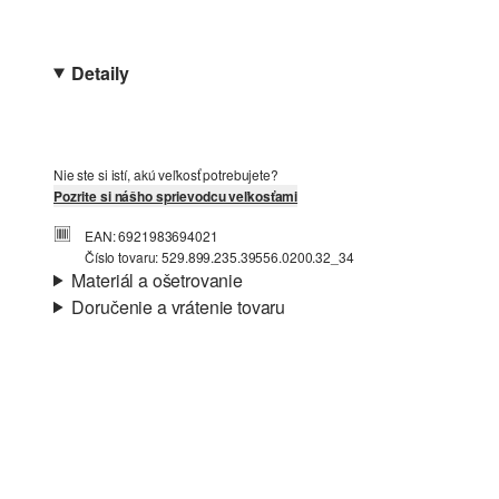
Detaily
Nie ste si istí, akú veľkosť potrebujete?
Pozrite si nášho sprievodcu veľkosťami
EAN: 6921983694021
Číslo tovaru: 529.899.235.39556.0200.32_34
Materiál a ošetrovanie
Doručenie a vrátenie tovaru
Informácie o preprave
Vaša objednávka bude odoslaná do 4-8 pracovných dní
prostredníctvom Slovenská pošta. Prepravné náklady na
štandardné doručenie sú 4,95 €
Nečistiť chlórovým bielidlom
Nevhodné do sušičky bielizne
Vrátenie tovaru