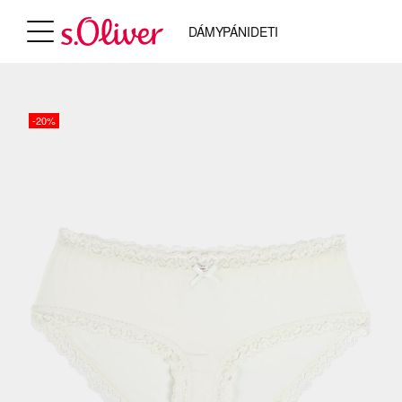
DÁMY
PÁNI
DETI
-20%