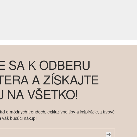
E SA K ODBERU
ERA A ZÍSKAJTE
U NA VŠETKO!
ad o módnych trendoch, exkluzívne tipy a inšpirácie, zľavové
a váš budúci nákup!