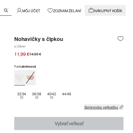
MÔJ ÚČET
ZOZNAM ŽELANÍ
NÁKUPNÝ KOŠÍK
Nohavičky s čipkou
s.Oliver
11,99 €
14,99 €
Farba
krémová
32/34
36/38
40/42
44/46
THIS SIZE IS CURRENTLY OUT OF STOCK
THIS SIZE IS CURRENTLY OUT OF STOCK
THIS SIZE IS CURRENTLY OUT OF STOCK
Sprievodcu veľkosťou
Vybrať veľkosť