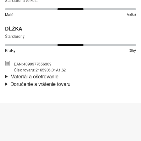
Štandardná veľkosť
Malé
Veľké
DĹŽKA
Štandardný
Krátky
Dlhý
EAN: 4099977656309
Číslo tovaru: 2165906.01A1.62
Materiál a ošetrovanie
Doručenie a vrátenie tovaru
Látka:
džersej
Informácie o preprave
Vlastnosti:
mäkký
Materiál:
bavlnená zmes
Vaša objednávka bude odoslaná do 4-8 pracovných dní
prostredníctvom Slovenská pošta. Prepravné náklady na
štandardné doručenie sú 4,95 €
Vrátenie tovaru