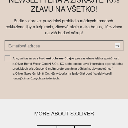
ZĽAVU NA VŠETKO!
Buďte v obraze: pravidelný prehľad o módnych trendoch,
exkluzívne tipy a inšpirácie, zľavové akcie a ako bonus, 10% zľava
na váš budúci nákup!
Áno, súhlasím so
pre zasielanie letáka spoločnosti
zásadami ochrany údajov
s.Oliver Bernd Freier GmbH & Co. KG a chcem dostavať informácie o ponukách a
produktoch prispôsobené mojim preferenciám a súhlasím, aby spoločnosť
s.Oliver Sales GmbH & Co. KG vytvorila na tento účel používateľský profil
fungujúci na rôznych zariadeniach.
MORE ABOUT S.OLIVER