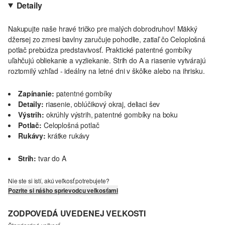
Detaily
Nakupujte naše hravé tričko pre malých dobrodruhov! Mäkký
džersej zo zmesi bavlny zaručuje pohodlie, zatiaľ čo Celoplošná
potlač prebúdza predstavivosť. Praktické patentné gombíky
uľahčujú obliekanie a vyzliekanie. Strih do A a riasenie vytvárajú
roztomilý vzhľad - ideálny na letné dni v škôlke alebo na ihrisku.
Zapínanie:
patentné gombíky
Detaily:
riasenie, oblúčikový okraj, deliaci šev
Výstrih:
okrúhly výstrih, patentné gombíky na boku
Potlač:
Celoplošná potlač
Rukávy:
krátke rukávy
Strih:
tvar do A
Nie ste si istí, akú veľkosť potrebujete?
Pozrite si nášho sprievodcu veľkosťami
ZODPOVEDÁ UVEDENEJ VEĽKOSTI