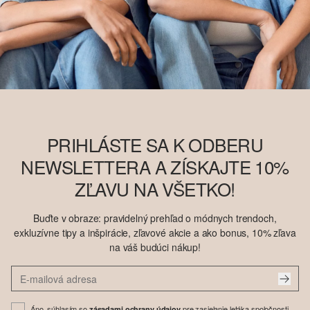
PRIHLÁSTE SA K ODBERU
NEWSLETTERA A ZÍSKAJTE 10%
ZĽAVU NA VŠETKO!
Buďte v obraze: pravidelný prehľad o módnych trendoch,
exkluzívne tipy a inšpirácie, zľavové akcie a ako bonus, 10% zľava
na váš budúci nákup!
Áno, súhlasím so
pre zasielanie letáka spoločnosti
zásadami ochrany údajov