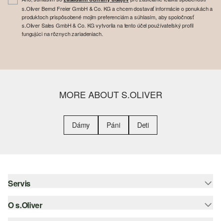
s.Oliver Bernd Freier GmbH & Co. KG a chcem dostavať informácie o ponukách a
produktoch prispôsobené mojim preferenciám a súhlasím, aby spoločnosť
s.Oliver Sales GmbH & Co. KG vytvorila na tento účel používateľský profil
fungujúci na rôznych zariadeniach.
MORE ABOUT S.OLIVER
Dámy
Páni
Deti
Servis
O s.Oliver
Pomoc a FAQ