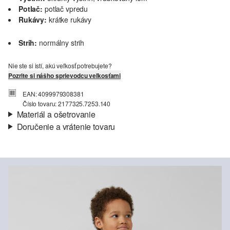
Potlač:
potlač vpredu
Rukávy:
krátke rukávy
Strih:
normálny strih
Nie ste si istí, akú veľkosť potrebujete?
Pozrite si nášho sprievodcu veľkosťami
EAN: 4099979308381
Číslo tovaru: 2177325.7253.140
Materiál a ošetrovanie
Doručenie a vrátenie tovaru
Látka:
džersej
Informácie o preprave
Vlastnosti:
mäkký
Materiál:
Bavlna
Vaša objednávka bude odoslaná do 4-8 pracovných dní
prostredníctvom Slovenská pošta. Prepravné náklady na
štandardné doručenie sú 4,95 €
Vrátenie tovaru