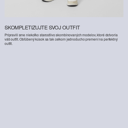
SKOMPLETIZUJTE SVOJ OUTFIT
Pripravili sme niekoľko starostlivo skombinovaných modelov, ktoré dotvoria
váš outfit. Obľúbený kúsok sa tak celkom jednoducho premení na perfektný
outfit.
-23%