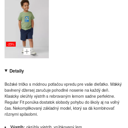
-23%
Detaily
Božské tričko s módnou potlačou vpredu pre vaše dieťatko. Mäkký
bavlnený džersej zaručuje pohodlné nosenie na každý deň.
Klasicky okrúhly výstrih s rebrovaným lemom sadne perfektne.
Regular Fit ponúka dostatok slobody pohybu do školy aj na voľný
čas. Nekomplikovaný základný model, ktorý sa dá kombinovať
rôznymi spôsobmi.
Výstrih:
okrúhly výstrih, vrúbkovaný lem