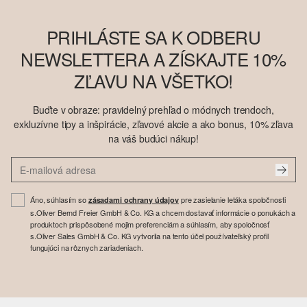
PRIHLÁSTE SA K ODBERU
NEWSLETTERA A ZÍSKAJTE 10%
ZĽAVU NA VŠETKO!
Buďte v obraze: pravidelný prehľad o módnych trendoch,
exkluzívne tipy a inšpirácie, zľavové akcie a ako bonus, 10% zľava
na váš budúci nákup!
Áno, súhlasím so
pre zasielanie letáka spoločnosti
zásadami ochrany údajov
s.Oliver Bernd Freier GmbH & Co. KG a chcem dostavať informácie o ponukách a
produktoch prispôsobené mojim preferenciám a súhlasím, aby spoločnosť
s.Oliver Sales GmbH & Co. KG vytvorila na tento účel používateľský profil
fungujúci na rôznych zariadeniach.