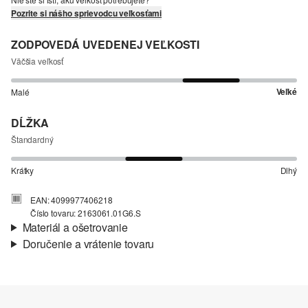
Pozrite si nášho sprievodcu veľkosťami
ZODPOVEDÁ UVEDENEJ VEĽKOSTI
Väčšia veľkosť
Veľké
Malé
DĹŽKA
Štandardný
Krátky
Dlhý
EAN: 4099977406218
Číslo tovaru: 2163061.01G6.S
Materiál a ošetrovanie
Doručenie a vrátenie tovaru
Vlastnosti:
štruktúrny, ľahký
Informácie o preprave
Materiál:
ľanová zmes
Vaša objednávka bude odoslaná do 4-8 pracovných dní