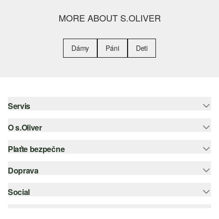
MORE ABOUT S.OLIVER
Dámy
Páni
Deti
Servis
O s.Oliver
Pomoc a FAQ
Nápoveda k veľkostiam
Plaťte bezpečne
Leták
Vrátenie
s.Oliver Group
Doprava
Kreditná karta
Oblečenie
Pracovné príležitosti
PayPal
Social
Slovenská pošta
Zoznam želaní
Dobierka
instagram
Udržateľnosť