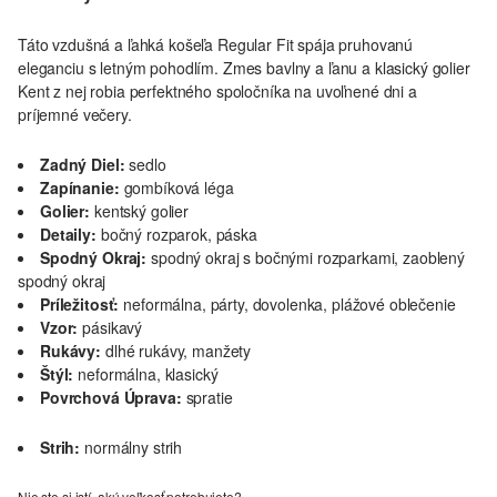
Táto vzdušná a ľahká košeľa Regular Fit spája pruhovanú
eleganciu s letným pohodlím. Zmes bavlny a ľanu a klasický golier
Kent z nej robia perfektného spoločníka na uvoľnené dni a
príjemné večery.
Zadný Diel:
sedlo
Zapínanie:
gombíková léga
Golier:
kentský golier
Detaily:
bočný rozparok, páska
Spodný Okraj:
spodný okraj s bočnými rozparkami, zaoblený
spodný okraj
Príležitosť:
neformálna, párty, dovolenka, plážové oblečenie
Vzor:
pásikavý
Rukávy:
dlhé rukávy, manžety
Štýl:
neformálna, klasický
Povrchová Úprava:
spratie
Strih:
normálny strih
Nie ste si istí, akú veľkosť potrebujete?