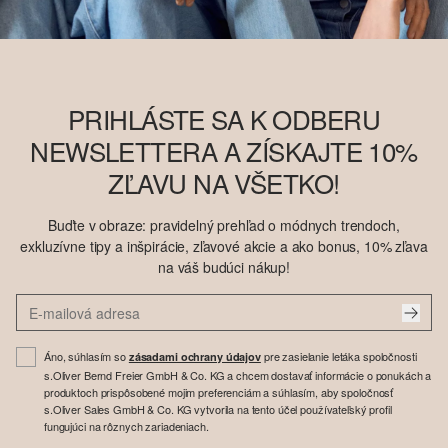
PRIHLÁSTE SA K ODBERU
NEWSLETTERA A ZÍSKAJTE 10%
ZĽAVU NA VŠETKO!
Buďte v obraze: pravidelný prehľad o módnych trendoch,
exkluzívne tipy a inšpirácie, zľavové akcie a ako bonus, 10% zľava
na váš budúci nákup!
Áno, súhlasím so
pre zasielanie letáka spoločnosti
zásadami ochrany údajov
s.Oliver Bernd Freier GmbH & Co. KG a chcem dostavať informácie o ponukách a
produktoch prispôsobené mojim preferenciám a súhlasím, aby spoločnosť
s.Oliver Sales GmbH & Co. KG vytvorila na tento účel používateľský profil
fungujúci na rôznych zariadeniach.