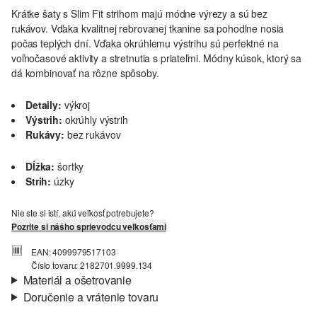
Krátke šaty s Slim Fit strihom majú módne výrezy a sú bez
rukávov. Vďaka kvalitnej rebrovanej tkanine sa pohodlne nosia
počas teplých dní. Vďaka okrúhlemu výstrihu sú perfektné na
voľnočasové aktivity a stretnutia s priateľmi. Módny kúsok, ktorý sa
dá kombinovať na rôzne spôsoby.
Detaily:
výkroj
Výstrih:
okrúhly výstrih
Rukávy:
bez rukávov
Dĺžka:
šortky
Strih:
úzky
Nie ste si istí, akú veľkosť potrebujete?
Pozrite si nášho sprievodcu veľkosťami
EAN: 4099979517103
Číslo tovaru: 2182701.9999.134
Materiál a ošetrovanie
Doručenie a vrátenie tovaru
Látka:
rebrovaná pletenina
Informácie o preprave