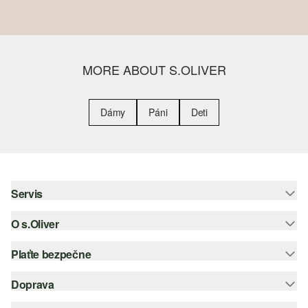
MORE ABOUT S.OLIVER
Dámy
Páni
Deti
Servis
O s.Oliver
Pomoc a FAQ
Nápoveda k veľkostiam
Plaťte bezpečne
Leták
Vrátenie
s.Oliver Group
Doprava
Kreditná karta
Oblečenie
Pracovné príležitosti
PayPal