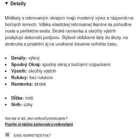
Detaily
Midišaty s rebrovaným okrajom majú moderný výrez a rázporok na
bočných lemoch. Vďaka elastickej rebrovanej tkanine sa pohodlne
nosia a perfektne sedia. Široké ramienka a okrúhly výstrih
poskytujú dokonalú podporu. Štýlové obľúbené šaty do školy, na
stretnutia s priateľmi aj na uvoľnené trávenie voľného času.
Detaily:
výkroj
Spodný Okraj:
spodný okraj s bočnými rozparkami
Výstrih:
okrúhly výstrih
Rukávy:
bez rukávov
Ramienka:
široké
Dĺžka:
midi
Strih:
úzky
Nie ste si istí, akú veľkosť potrebujete?
Pozrite si nášho sprievodcu veľkosťami
EAN: 4099979297647