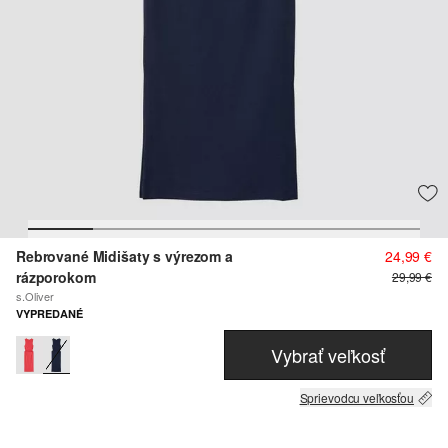
Rebrované Midišaty s výrezom a
24,99 €
rázporokom
29,99 €
s.Oliver
VYPREDANÉ
Vybrať veľkosť
Sprievodcu veľkosťou