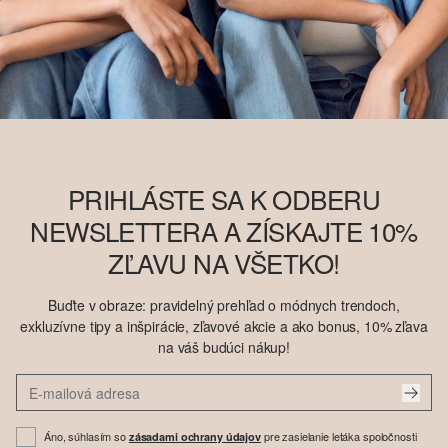
PRIHLÁSTE SA K ODBERU
NEWSLETTERA A ZÍSKAJTE 10%
ZĽAVU NA VŠETKO!
Buďte v obraze: pravidelný prehľad o módnych trendoch,
exkluzívne tipy a inšpirácie, zľavové akcie a ako bonus, 10% zľava
na váš budúci nákup!
Áno, súhlasím so
pre zasielanie letáka spoločnosti
zásadami ochrany údajov