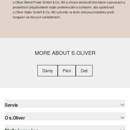
s.Oliver Bernd Freier GmbH & Co. KG a chcem dostavať informácie o ponukách a
produktoch prispôsobené mojim preferenciám a súhlasím, aby spoločnosť
s.Oliver Sales GmbH & Co. KG vytvorila na tento účel používateľský profil
fungujúci na rôznych zariadeniach.
MORE ABOUT S.OLIVER
Dámy
Páni
Deti
Servis
O s.Oliver
Pomoc a FAQ
Nápoveda k veľkostiam