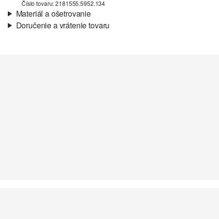
Číslo tovaru: 2181555.5952.134
Materiál a ošetrovanie
Doručenie a vrátenie tovaru
Látka:
rebrovaná pletenina
Informácie o preprave
Vlastnosti:
elastický
Materiál:
bavlnená zmes
Vaša objednávka bude odoslaná do 4-8 pracovných dní
prostredníctvom Slovenská pošta. Prepravné náklady na
štandardné doručenie sú 4,95 €
Vrátenie tovaru
Svoj tovar nám môžete bezplatne vrátiť do 14 dní.
Nečistiť chlórovým bielidlom
Nevhodné do sušičky bielizne
Nežehliť pri vysokej teplote
Nečistiť chemicky
Normálny prací program 40°