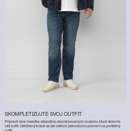
Vlákno s certifikátom udržateľnosti
V oblasti vlákien s certifikátom udržateľnosti sa zasadzujeme o
používanie prírodných vlákien z obnoviteľných zdrojov. Ich suroviny
sú pestované spôsobom šetriacim zdroje.
Podporujeme iniciatívu Better Cotton: Rozhodnutím siahnuť po
našich bavlnených výrobkoch podporíte našu investíciu do
poslania Better Cotton, cieľom ktorého je pomáhať komunitám v ich
zotrvaní a prosperite; a zároveň chrániť a obnovovať životné
prostredie. Poslanie Better Cotton podporuje poľnohospodárske
komunity zo sociálneho, environmentálneho a ekonomického
hľadiska tým, že zaškoľuje osoby aktívne v poľnohospodárskom
odvetví do udržateľnejších poľnohospodárskych postupov. Tento
výrobok sa vyrába prostredníctvom systému hmotnostnej bilancie,
a preto nemusí obsahovať lepšiu bavlnu, tzv. „better cotton“. Viac
informácií o tom nájdete na
soliver-group.com
SKOMPLETIZUJTE SVOJ OUTFIT
Pripravili sme niekoľko starostlivo skombinovaných modelov, ktoré dotvoria
váš outfit. Obľúbený kúsok sa tak celkom jednoducho premení na perfektný
outfit.