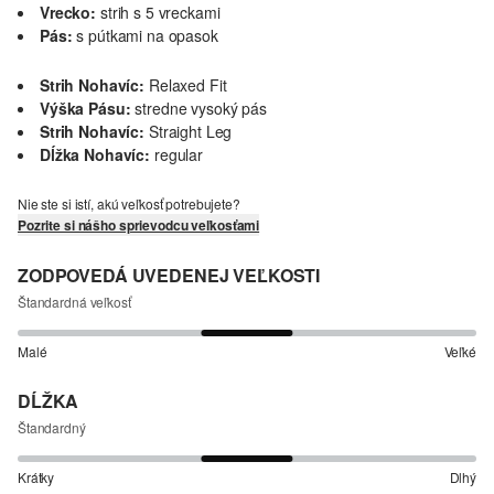
Vrecko:
strih s 5 vreckami
Pás:
s pútkami na opasok
Strih Nohavíc:
Relaxed Fit
Výška Pásu:
stredne vysoký pás
Strih Nohavíc:
Straight Leg
Dĺžka Nohavíc:
regular
Nie ste si istí, akú veľkosť potrebujete?
Pozrite si nášho sprievodcu veľkosťami
ZODPOVEDÁ UVEDENEJ VEĽKOSTI
Štandardná veľkosť
Malé
Veľké
DĹŽKA
Štandardný
Krátky
Dlhý