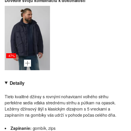
Doveďte svoju kombináciu k dokonalosti
-47%
Detaily
Tieto kvalitné džínsy s rovnými nohavicami voľného strihu
perfektne sedia vďaka strednému strihu a pútkam na opasok.
Ležérny džínsový štýl s klasickým dizajnom s 5 vreckami a
zapínaním na gombíky vás udrží v pohode počas celého dňa.
Zapínanie:
gombík, zips