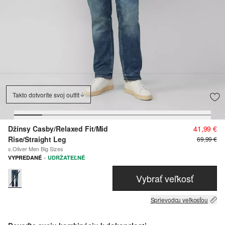
Takto dotvoríte svoj outfit
Džínsy Casby/Relaxed Fit/Mid
41,99 €
Rise/Straight Leg
69,99 €
s.Oliver Men Big Sizes
·
VYPREDANÉ
UDRŽATEĽNÉ
Vybrať veľkosť
Sprievodcu veľkosťou