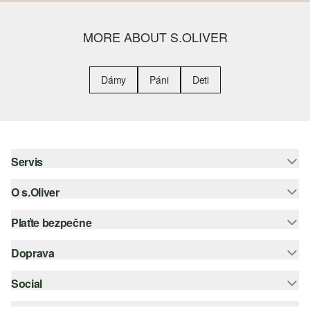
MORE ABOUT S.OLIVER
Dámy
Páni
Deti
Servis
O s.Oliver
Pomoc a FAQ
Nápoveda k veľkostiam
Plaťte bezpečne
Leták
Vrátenie
s.Oliver Group
Doprava
Kreditná karta
Oblečenie
Pracovné príležitosti
PayPal
Social
Slovenská pošta
Zoznam želaní
Dobierka