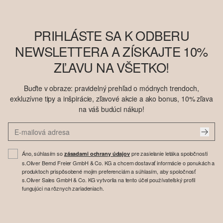
PRIHLÁSTE SA K ODBERU
NEWSLETTERA A ZÍSKAJTE 10%
ZĽAVU NA VŠETKO!
Buďte v obraze: pravidelný prehľad o módnych trendoch,
exkluzívne tipy a inšpirácie, zľavové akcie a ako bonus, 10% zľava
na váš budúci nákup!
Áno, súhlasím so
pre zasielanie letáka spoločnosti
zásadami ochrany údajov
s.Oliver Bernd Freier GmbH & Co. KG a chcem dostavať informácie o ponukách a
produktoch prispôsobené mojim preferenciám a súhlasím, aby spoločnosť
s.Oliver Sales GmbH & Co. KG vytvorila na tento účel používateľský profil
fungujúci na rôznych zariadeniach.