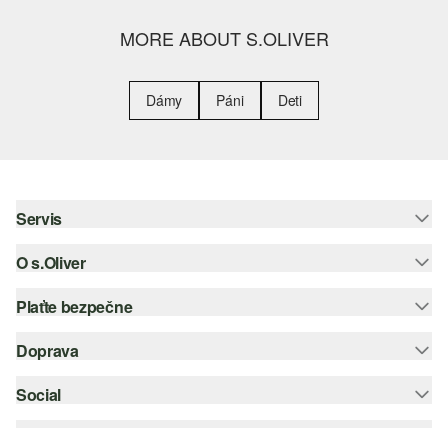
MORE ABOUT S.OLIVER
Dámy
Páni
Deti
Servis
O s.Oliver
Pomoc a FAQ
Nápoveda k veľkostiam
Plaťte bezpečne
Leták
Vrátenie
s.Oliver Group
Doprava
Kreditná karta
Oblečenie
Pracovné príležitosti
PayPal
Social
Slovenská pošta
Zoznam želaní
Dobierka
instagram
Udržateľnosť