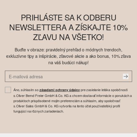
PRIHLÁSTE SA K ODBERU
NEWSLETTERA A ZÍSKAJTE 10%
ZĽAVU NA VŠETKO!
Buďte v obraze: pravidelný prehľad o módnych trendoch,
exkluzívne tipy a inšpirácie, zľavové akcie a ako bonus, 10% zľava
na váš budúci nákup!
Áno, súhlasím so
pre zasielanie letáka spoločnosti
zásadami ochrany údajov
s.Oliver Bernd Freier GmbH & Co. KG a chcem dostavať informácie o ponukách a
produktoch prispôsobené mojim preferenciám a súhlasím, aby spoločnosť
s.Oliver Sales GmbH & Co. KG vytvorila na tento účel používateľský profil
fungujúci na rôznych zariadeniach.