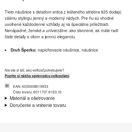
Tieto náušnice s detailom srdca z lešteného striebra 925 dodajú
vášmu stylingu jemný a moderný nádych. Pre ňu sú vhodné
uvoľnené každodenné vzhľady aj na špeciálne príležitosti.
Nenápadné, ženské a univerzálne: ako stvorené, ak máte radi
čisté detaily s citom a jemnú eleganciu.
Druh Šperku:
napichovacie náušnice, náušnice
Nie ste si istí, akú veľkosť potrebujete?
Pozrite si nášho sprievodcu veľkosťami
EAN: 4035608519933
Číslo tovaru: 6011707.91E0.10
Materiál a ošetrovanie
Doručenie a vrátenie tovaru
Informácie o preprave
Vaša objednávka bude odoslaná do 4-8 pracovných dní