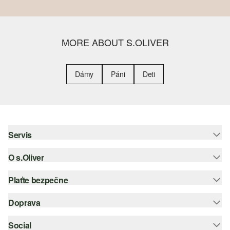
MORE ABOUT S.OLIVER
Dámy
Páni
Deti
Servis
O s.Oliver
Pomoc a FAQ
Nápoveda k veľkostiam
Plaťte bezpečne
Leták
Vrátenie
s.Oliver Group
Doprava
Kreditná karta
Oblečenie
Pracovné príležitosti
PayPal
Social
Slovenská pošta