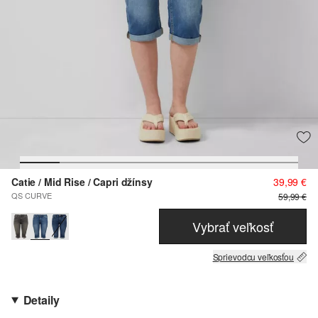
Catie / Mid Rise / Capri džínsy
39,99 €
QS CURVE
59,99 €
Vybrať veľkosť
Sprievodcu veľkosťou
Detaily