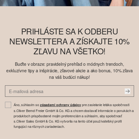
PRIHLÁSTE SA K ODBERU
NEWSLETTERA A ZÍSKAJTE 10%
ZĽAVU NA VŠETKO!
Buďte v obraze: pravidelný prehľad o módnych trendoch,
exkluzívne tipy a inšpirácie, zľavové akcie a ako bonus, 10% zľava
na váš budúci nákup!
Áno, súhlasím so
pre zasielanie letáka spoločnosti
zásadami ochrany údajov
s.Oliver Bernd Freier GmbH & Co. KG a chcem dostavať informácie o ponukách a
produktoch prispôsobené mojim preferenciám a súhlasím, aby spoločnosť
s.Oliver Sales GmbH & Co. KG vytvorila na tento účel používateľský profil
fungujúci na rôznych zariadeniach.