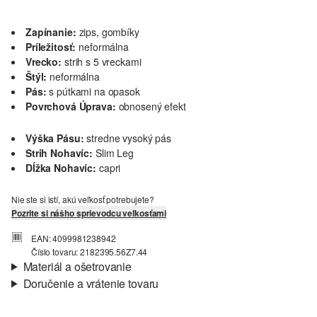
Zapínanie:
zips, gombíky
Príležitosť:
neformálna
Vrecko:
strih s 5 vreckami
Štýl:
neformálna
Pás:
s pútkami na opasok
Povrchová Úprava:
obnosený efekt
Výška Pásu:
stredne vysoký pás
Strih Nohavíc:
Slim Leg
Dĺžka Nohavíc:
capri
Nie ste si istí, akú veľkosť potrebujete?
Pozrite si nášho sprievodcu veľkosťami
EAN: 4099981238942
Číslo tovaru: 2182395.56Z7.44
Materiál a ošetrovanie
Doručenie a vrátenie tovaru
Látka:
Denim
Informácie o preprave
Vlastnosti:
elastický