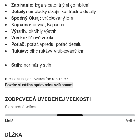
Zapínanie:
léga s patentnými gombíkmi
Detaily:
umelecký dizajn, kontrastné detaily
Spodný Okraj:
vrúbkovaný lem
Kapucňa:
pevná, Kapucňa
Výstrih:
okrúhly výstrih
Vrecko:
lištové vrecko
Potlač:
potlač vpredu, potlač detailu
Rukávy:
dlhé rukávy, vrúbkovaný lem
Strih:
normálny strih
Nie ste si istí, akú veľkosť potrebujete?
Pozrite si nášho sprievodcu veľkosťami
ZODPOVEDÁ UVEDENEJ VEĽKOSTI
Štandardná veľkosť
Malé
Veľké
DĹŽKA