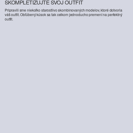
SKOMPLETIZUJTE SVOJ OUTFIT
Pripravili sme niekoľko starostlivo skombinovaných modelov, ktoré dotvoria
váš outfit. Obľúbený kúsok sa tak celkom jednoducho premení na perfektný
outfit.
-34%
-28%
Tepláky s potlačou bočných pruhov
Dlhý rukáv s veľkou potlačou dinosaurov
16,99 €
25,99 €
9,99 €
13,99 €