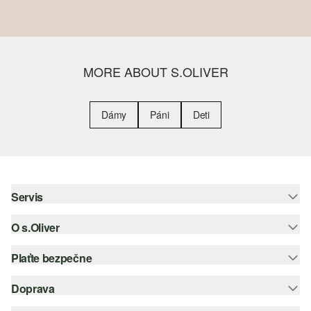
MORE ABOUT S.OLIVER
Dámy
Páni
Deti
Servis
O s.Oliver
Pomoc a FAQ
Nápoveda k veľkostiam
Plaťte bezpečne
Leták
Vrátenie
s.Oliver Group
Doprava
Kreditná karta
Oblečenie
Pracovné príležitosti