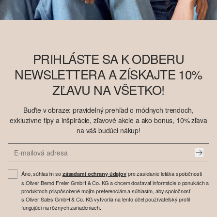
PRIHLÁSTE SA K ODBERU
NEWSLETTERA A ZÍSKAJTE 10%
ZĽAVU NA VŠETKO!
Buďte v obraze: pravidelný prehľad o módnych trendoch,
exkluzívne tipy a inšpirácie, zľavové akcie a ako bonus, 10% zľava
na váš budúci nákup!
Áno, súhlasím so
pre zasielanie letáka spoločnosti
zásadami ochrany údajov
s.Oliver Bernd Freier GmbH & Co. KG a chcem dostavať informácie o ponukách a
produktoch prispôsobené mojim preferenciám a súhlasím, aby spoločnosť
s.Oliver Sales GmbH & Co. KG vytvorila na tento účel používateľský profil
fungujúci na rôznych zariadeniach.