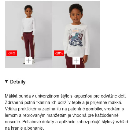
-34%
-28%
Detaily
Mäkká bunda v univerzitnom štýle s kapucňou pre odvážne deti.
Zdrsnená potná tkanina ich udrží v teple a je príjemne mäkká.
Vďaka praktickému zapínaniu na patentné gombíky, vreckám s
lemom a rebrovaným manžetám je vhodná pre každodenné
nosenie. Potlačové detaily a aplikácie zabezpečujú štýlový vzhľad
na hranie a behanie.