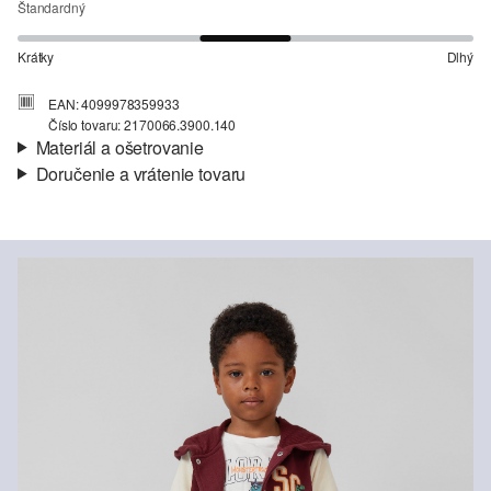
Štandardný
Krátky
Dlhý
EAN: 4099978359933
Číslo tovaru: 2170066.3900.140
Materiál a ošetrovanie
Doručenie a vrátenie tovaru
Látka:
teplákovina
Informácie o preprave
Vlastnosti:
mäkký, zdrsnený
Materiál:
bavlnená zmes
Vaša objednávka bude odoslaná do 4-8 pracovných dní
prostredníctvom Slovenská pošta. Prepravné náklady na
štandardné doručenie sú 4,95 €
Vrátenie tovaru
Svoj tovar nám môžete bezplatne vrátiť do 14 dní.
Nečistiť chlórovým bielidlom
Nežehliť pri vysokej teplote
Nečistiť chemicky