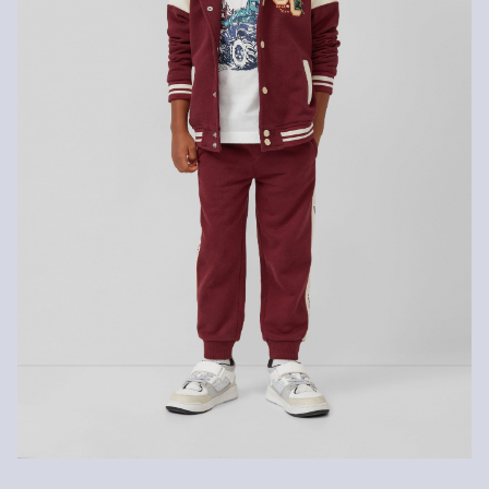
Normálny prací program 40°
Sušiť pri zníženej tepelnej záťaži