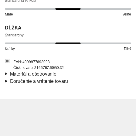
Štandardná veľkosť
Malé
Veľké
DĹŽKA
Štandardný
Krátky
Dlhý
EAN: 4099977692093
Číslo tovaru: 2165767.60G0.32
Materiál a ošetrovanie
Doručenie a vrátenie tovaru
Vlastnosti:
štruktúrny, splývavý, ľahký
Informácie o preprave
Materiál:
Bavlna
Vaša objednávka bude odoslaná do 4-8 pracovných dní
prostredníctvom Slovenská pošta. Prepravné náklady na
štandardné doručenie sú 4,95 €
Vrátenie tovaru