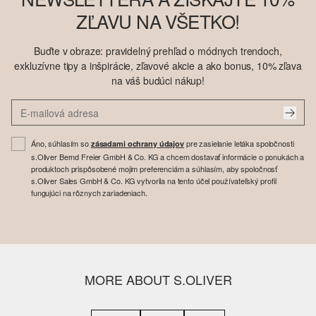
ZĽAVU NA VŠETKO!
Buďte v obraze: pravidelný prehľad o módnych trendoch,
exkluzívne tipy a inšpirácie, zľavové akcie a ako bonus, 10% zľava
na váš budúci nákup!
Áno, súhlasím so
pre zasielanie letáka spoločnosti
zásadami ochrany údajov
s.Oliver Bernd Freier GmbH & Co. KG a chcem dostavať informácie o ponukách a
produktoch prispôsobené mojim preferenciám a súhlasím, aby spoločnosť
s.Oliver Sales GmbH & Co. KG vytvorila na tento účel používateľský profil
fungujúci na rôznych zariadeniach.
MORE ABOUT S.OLIVER