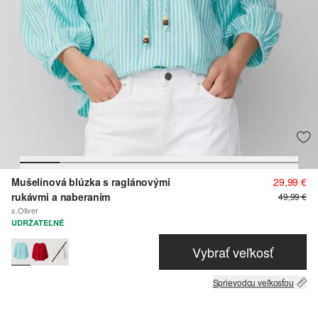
Mušelínová blúzka s raglánovými
29,99 €
rukávmi a naberaním
49,99 €
s.Oliver
UDRŽATEĽNÉ
Vybrať veľkosť
Sprievodcu veľkosťou