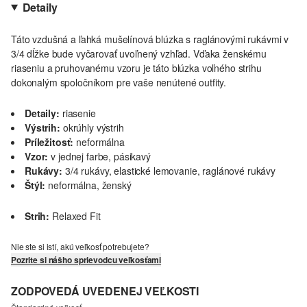
Detaily
Táto vzdušná a ľahká mušelínová blúzka s raglánovými rukávmi v
3/4 dĺžke bude vyčarovať uvoľnený vzhľad. Vďaka ženskému
riaseniu a pruhovanému vzoru je táto blúzka voľného strihu
dokonalým spoločníkom pre vaše nenútené outfity.
Detaily:
riasenie
Výstrih:
okrúhly výstrih
Príležitosť:
neformálna
Vzor:
v jednej farbe, pásikavý
Rukávy:
3/4 rukávy, elastické lemovanie, raglánové rukávy
Štýl:
neformálna, ženský
Strih:
Relaxed Fit
Nie ste si istí, akú veľkosť potrebujete?
Pozrite si nášho sprievodcu veľkosťami
ZODPOVEDÁ UVEDENEJ VEĽKOSTI