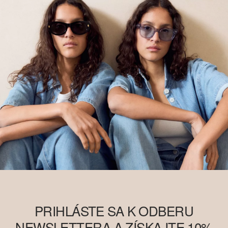
výrobok sa vyrába prostredníctvom systému hmotnostnej bilancie,
a preto nemusí obsahovať lepšiu bavlnu, tzv. „better cotton“. Viac
informácií o tom nájdete na
soliver-group.com
PRIHLÁSTE SA K ODBERU
NEWSLETTERA A ZÍSKAJTE 10%